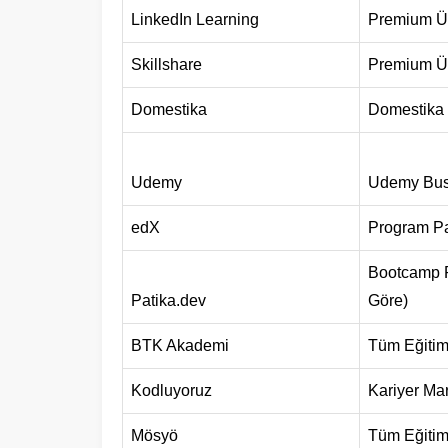
LinkedIn Learning
Premium Ü
Skillshare
Premium Üy
Domestika
Domestika 
Udemy
Udemy Bus
edX
Program Pak
Bootcamp P
Patika.dev
Göre)
BTK Akademi
Tüm Eğitiml
Kodluyoruz
Kariyer Mar
Mösyö
Tüm Eğitiml