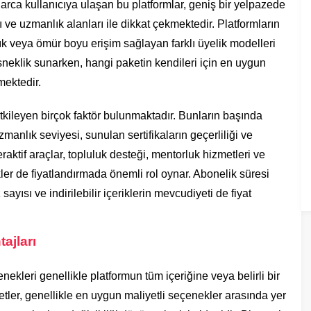
arca kullanıcıya ulaşan bu platformlar, geniş bir yelpazede
ı ve uzmanlık alanları ile dikkat çekmektedir. Platformların
ıllık veya ömür boyu erişim sağlayan farklı üyelik modelleri
sneklik sunarken, hangi paketin kendileri için en uygun
ektedir.
 etkileyen birçok faktör bulunmaktadır. Bunların başında
zmanlık seviyesi, sunulan sertifikaların geçerliliği ve
eraktif araçlar, topluluk desteği, mentorluk hizmetleri ve
ikler de fiyatlandırmada önemli rol oynar. Abonelik süresi
sayısı ve indirilebilir içeriklerin mevcudiyeti de fiyat
ajları
enekleri genellikle platformun tüm içeriğine veya belirli bir
tler, genellikle en uygun maliyetli seçenekler arasında yer