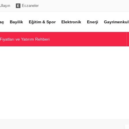
Ulaşın
Eczaneler
aç
Bayilik
Eğitim & Spor
Elektronik
Enerji
Gayrimenkul
 Fiyatları ve Yatırım Rehberi
atları ve Model Seçenekleri
ntolon Fiyatları Rehberi
Fiyatları Rehberi
 Piyasa Analizi