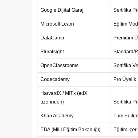
Google Dijital Garaj
Sertifika P
Microsoft Learn
Eğitim Modü
DataCamp
Premium Üye
Pluralsight
Standard/P
OpenClassrooms
Sertifika V
Codecademy
Pro Üyelik (
HarvardX / MITx (edX
üzerinden)
Sertifika P
Khan Academy
Tüm Eğitim
EBA (Milli Eğitim Bakanlığı)
Eğitim İçeri