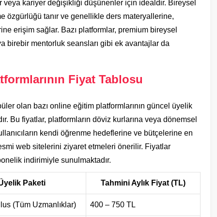
 veya kariyer değişikliği düşünenler için idealdir. Bireysel
me özgürlüğü tanır ve genellikle ders materyallerine,
ine erişim sağlar. Bazı platformlar, premium bireysel
eya birebir mentorluk seansları gibi ek avantajlar da
tformlarının Fiyat Tablosu
ler olan bazı online eğitim platformlarının güncel üyelik
adır. Bu fiyatlar, platformların döviz kurlarına veya dönemsel
ullanıcıların kendi öğrenme hedeflerine ve bütçelerine en
mi web sitelerini ziyaret etmeleri önerilir. Fiyatlar
bonelik indirimiyle sunulmaktadır.
Üyelik Paketi
Tahmini Aylık Fiyat (TL)
lus (Tüm Uzmanlıklar)
400 – 750 TL