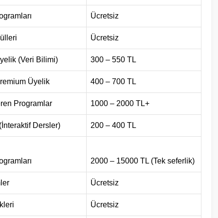
rogramları
Ücretsiz
lleri
Ücretsiz
lik (Veri Bilimi)
300 – 550 TL
remium Üyelik
400 – 700 TL
eren Programlar
1000 – 2000 TL+
İnteraktif Dersler)
200 – 400 TL
rogramları
2000 – 15000 TL (Tek seferlik)
ler
Ücretsiz
kleri
Ücretsiz