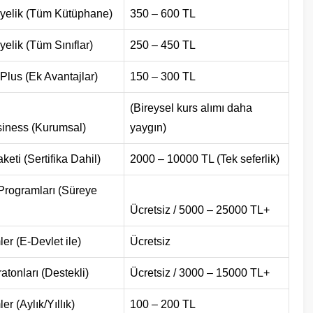
yelik (Tüm Kütüphane)
350 – 600 TL
elik (Tüm Sınıflar)
250 – 450 TL
Plus (Ek Avantajlar)
150 – 300 TL
(Bireysel kurs alımı daha
iness (Kurumsal)
yaygın)
eti (Sertifika Dahil)
2000 – 10000 TL (Tek seferlik)
rogramları (Süreye
Ücretsiz / 5000 – 25000 TL+
er (E-Devlet ile)
Ücretsiz
atonları (Destekli)
Ücretsiz / 3000 – 15000 TL+
er (Aylık/Yıllık)
100 – 200 TL