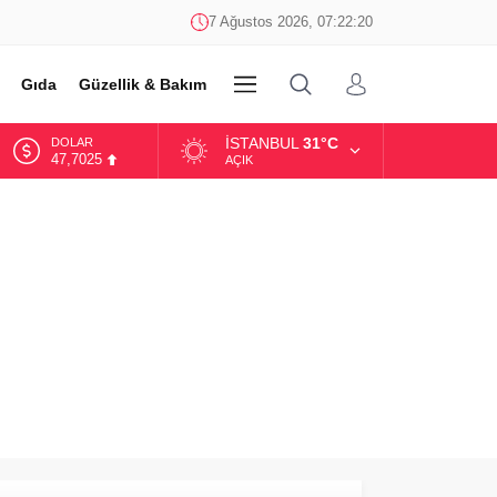
7 Ağustos 2026, 07:22:20
Gıda
Güzellik & Bakım
DİĞER
İSTANBUL
31°C
DOLAR
47,7025
AÇIK
EURO
55,0112
ALTIN
6.519,97
BİST
13.798,82