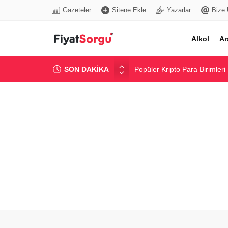
Gazeteler
Sitene Ekle
Yazarlar
Bize 
Alkol
Ar
SON DAKİKA
Popüler Kripto Para Birimleri
Pamuklu Nevresim Takımı Fiy
Popüler Marka Kadın Jean Pa
Yurtiçi Balayı Otel Paketleri 
Güncel Bentonit Ton Fiyatı ve