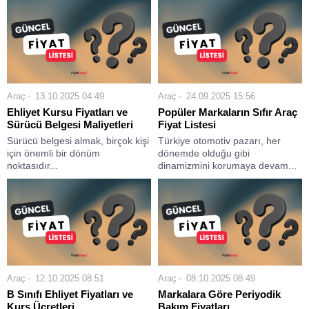
Araç
13.10.2025 04:49
Araç
24.09.2025 15:56
Ehliyet Kursu Fiyatları ve
Popüler Markaların Sıfır Araç
Sürücü Belgesi Maliyetleri
Fiyat Listesi
Sürücü belgesi almak, birçok kişi
Türkiye otomotiv pazarı, her
için önemli bir dönüm
dönemde olduğu gibi
noktasıdır...
dinamizmini korumaya devam...
Araç
12.10.2025 08:51
Araç
08.10.2025 08:49
B Sınıfı Ehliyet Fiyatları ve
Markalara Göre Periyodik
Kurs Ücretleri
Bakım Fiyatları