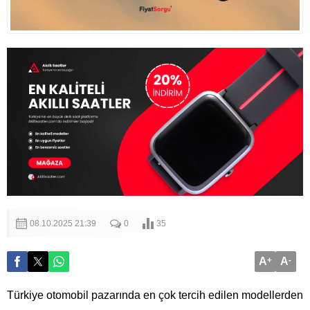
08.10.2025 21:39
0
35
A
+
A
-
Türkiye otomobil pazarında en çok tercih edilen modellerden