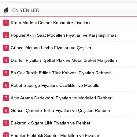
ücretleri, aracın marka, model ve
yaşına göre önemli farklılıklar
EN YENİLER
gösterir. Periyodik bakım, bir aracın
uzun ömürlü, güvenli ve
1
Krom Madeni Cevher Konsantre Fiyatları
performanslı...
2
Popüler Akıllı Saat Modelleri Fiyatları ve Karşılaştırması
3
Güncel Alçıpan Levha Fiyatları ve Çeşitleri
4
Diş Teli Fiyatları: Şeffaf Plak ve Metal Braket Maliyetleri
5
En Çok Tercih Edilen Türk Kahvesi Fiyatları Rehberi
6
Robot Süpürge Fiyatları: Özellikler ve Modeller
7
Altın Arama Dedektörü Fiyatları ve Modelleri Rehberi
8
Güncel Çimento Torba Fiyatları ve Çeşitleri Rehberi
9
Elektronik Sigara Likit Fiyatları ve Rehberi
10
Popüler Elektrikli Scooter Modelleri ve Fiyatları