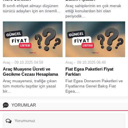
B sınıfı ehliyet almayı düşünen
Araç sahiplerinin en çok merak
sürücü adayları için en önemli...
ettiği konulardan biri olan
periyodik...
Araç
09.10.2025 04:59
Araç
09.10.2025 06:49
Araç Muayene Ücreti ve
Fiat Egea Paketleri Fiyat
Gecikme Cezası Hesaplama
Farkları
Araç muayenesi, trafiğe çıkan
Fiat Egea Donanım Paketleri ve
tüm motorlu taşıtlar için yasal
Fiyatlarına Genel Bakış Fiat
bir...
Egea,...
YORUMLAR