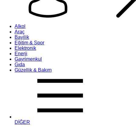
Alkol
Araç
Bayilik
Eğitim & Spor
Elektronik
Enerji
Gayrimenkul
Gıda
Güzellik & Bakım
DİĞER