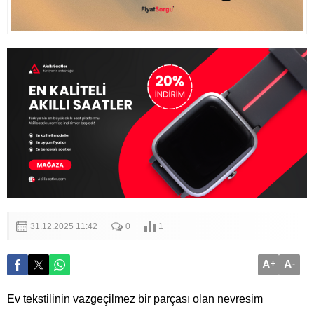
31.12.2025 11:42
0
1
A
+
A
-
Ev tekstilinin vazgeçilmez bir parçası olan nevresim