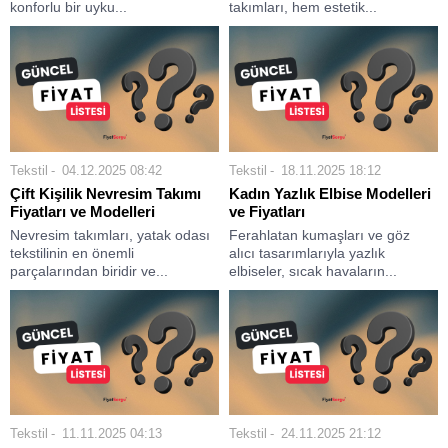
konforlu bir uyku...
takımları, hem estetik...
Tekstil
04.12.2025 08:42
Tekstil
18.11.2025 18:12
Çift Kişilik Nevresim Takımı
Kadın Yazlık Elbise Modelleri
Fiyatları ve Modelleri
ve Fiyatları
Nevresim takımları, yatak odası
Ferahlatan kumaşları ve göz
tekstilinin en önemli
alıcı tasarımlarıyla yazlık
parçalarından biridir ve...
elbiseler, sıcak havaların...
Tekstil
11.11.2025 04:13
Tekstil
24.11.2025 21:12