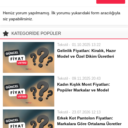
Henüz yorum yapılmamış. İlk yorumu yukarıdaki form aracılığıyla
siz yapabilirsiniz.
KATEGORİDE POPÜLER
Tekstil
01.10.2025 13:22
Gelinlik Fiyatları: Kiralık, Hazır
Model ve Özel Dikim Ücretleri
Rehberi
Evlilik hazırlıklarının en heyecan
verici ve en önemli adımlarından biri
Tekstil
09.11.2025 20:43
de şüphesiz gelinlik seçimidir. Her
Kadın Kışlık Mont Fiyatları:
gelin adayının hayallerini süsleyen bu
Popüler Markalar ve Model
özel kıyafetin maliyeti ise, seçilen
Karşılaştırmaları
modele, kumaşına, işçiliğine ve en...
Kış aylarının vazgeçilmezi olan kadın
kışlık mont modelleri, soğuk
Tekstil
23.07.2026 12:13
havalarda hem sıcak tutan hem de
Erkek Kot Pantolon Fiyatları:
şıklığı tamamlayan önemli giyim
Markalara Göre Ortalama Ücretler
parçalarıdır. Her yıl değişen trendler