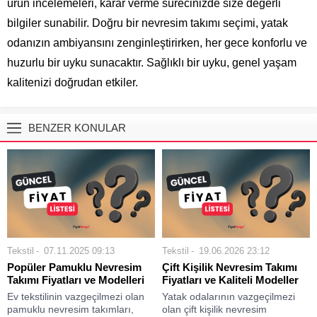
ürün incelemeleri, karar verme sürecinizde size değerli
bilgiler sunabilir. Doğru bir nevresim takımı seçimi, yatak
odanızın ambiyansını zenginleştirirken, her gece konforlu ve
huzurlu bir uyku sunacaktır. Sağlıklı bir uyku, genel yaşam
kalitenizi doğrudan etkiler.
BENZER KONULAR
Tekstil
07.11.2025 09:13
Tekstil
19.06.2026 23:12
Popüler Pamuklu Nevresim
Çift Kişilik Nevresim Takımı
Takımı Fiyatları ve Modelleri
Fiyatları ve Kaliteli Modeller
Ev tekstilinin vazgeçilmezi olan
Yatak odalarının vazgeçilmezi
pamuklu nevresim takımları,
olan çift kişilik nevresim