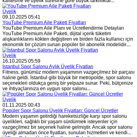
kalitesine ve üyelik süresine göre büyük farklılıklar...
Üyelik
09.10.2025 05:41
YouTube Premium Aile Paketi Fiyatları
YouTube Premium Aile Planı ve Ücretlendirme Detayları
YouTube Premium Aile Paketi, dijital içerik tüketim
alışkanlıklarını kökten değiştiren ve birden fazla kullanıcı için
ekonomik bir çözüm sunan popüler bir abonelik modelidir....
Üyelik
16.10.2025 05:59
İstanbul Spor Salonu Aylık Üyelik Fiyatları
Fitness, günümüz modern yaşamının vazgeçilmez bir parçası
haline geldi. İstanbul gibi büyük bir metropolde, spor salonu
seçenekleri oldukça geniş bir yelpaze sunar. Peki, bütçenize
ve ihtiyaçlarınıza en uygun spor salonu...
Üyelik
01.11.2025 00:43
Popüler Spor Salonu Üyelik Fiyatları: Güncel Ücretler
Modern yaşamın getirdiği hareketsizliğe karşı spor salonu
üyelikleri, sağlıklı bir yaşam sürdürmek isteyenler için
vazgeçilmez bir seçenek haline gelmiştir. Ancak spor salonu
üyeliği almadan önce fiyatları, sunulan hizmetleri ve kendi...