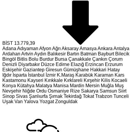
BİST
13.779,39
Adana
Adıyaman
Afyon
Ağrı
Aksaray
Amasya
Ankara
Antalya
Ardahan
Artvin
Aydın
Balıkesir
Bartın
Batman
Bayburt
Bilecik
Bingöl
Bitlis
Bolu
Burdur
Bursa
Çanakkale
Çankırı
Çorum
Denizli
Diyarbakır
Düzce
Edirne
Elazığ
Erzincan
Erzurum
Eskişehir
Gaziantep
Giresun
Gümüşhane
Hakkari
Hatay
Iğdır
Isparta
İstanbul
İzmir
K.Maraş
Karabük
Karaman
Kars
Kastamonu
Kayseri
Kırıkkale
Kırklareli
Kırşehir
Kilis
Kocaeli
Konya
Kütahya
Malatya
Manisa
Mardin
Mersin
Muğla
Muş
Nevşehir
Niğde
Ordu
Osmaniye
Rize
Sakarya
Samsun
Siirt
Sinop
Sivas
Şanlıurfa
Şırnak
Tekirdağ
Tokat
Trabzon
Tunceli
Uşak
Van
Yalova
Yozgat
Zonguldak