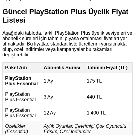
Güncel PlayStation Plus Üyelik Fiyat
Listesi
Aşağıdaki tabloda, farklı PlayStation Plus üyelik seviyeleri ve
abonelik süreleri için tahmini piyasa ortalaması fiyatları yer
almaktadır. Bu fiyatlar, standart liste ücretlerini yansıtmakta
olup, özel indirimler veya kampanyalar bu rakamları
değiştirebilir.
Paket Adı
Abonelik Süresi
Tahmini Fiyat (TL)
PlayStation
1 Ay
175 TL
Plus Essential
PlayStation
3 Ay
440 TL
Plus Essential
PlayStation
12 Ay
1.400 TL
Plus Essential
Özellikler
Aylık Oyunlar, Çevrimiçi Çok Oyunculu
(Essential)
Erişim, Özel İndirimler