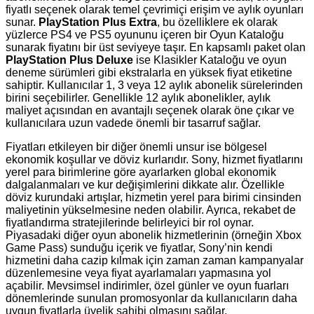
fiyatlı seçenek olarak temel çevrimiçi erişim ve aylık oyunları
sunar.
PlayStation Plus Extra
, bu özelliklere ek olarak
yüzlerce PS4 ve PS5 oyununu içeren bir Oyun Kataloğu
sunarak fiyatını bir üst seviyeye taşır. En kapsamlı paket olan
PlayStation Plus Deluxe
ise Klasikler Kataloğu ve oyun
deneme sürümleri gibi ekstralarla en yüksek fiyat etiketine
sahiptir. Kullanıcılar 1, 3 veya 12 aylık abonelik sürelerinden
birini seçebilirler. Genellikle 12 aylık abonelikler, aylık
maliyet açısından en avantajlı seçenek olarak öne çıkar ve
kullanıcılara uzun vadede önemli bir tasarruf sağlar.
Fiyatları etkileyen bir diğer önemli unsur ise bölgesel
ekonomik koşullar ve döviz kurlarıdır. Sony, hizmet fiyatlarını
yerel para birimlerine göre ayarlarken global ekonomik
dalgalanmaları ve kur değişimlerini dikkate alır. Özellikle
döviz kurundaki artışlar, hizmetin yerel para birimi cinsinden
maliyetinin yükselmesine neden olabilir. Ayrıca, rekabet de
fiyatlandırma stratejilerinde belirleyici bir rol oynar.
Piyasadaki diğer oyun abonelik hizmetlerinin (örneğin Xbox
Game Pass) sunduğu içerik ve fiyatlar, Sony’nin kendi
hizmetini daha cazip kılmak için zaman zaman kampanyalar
düzenlemesine veya fiyat ayarlamaları yapmasına yol
açabilir. Mevsimsel indirimler, özel günler ve oyun fuarları
dönemlerinde sunulan promosyonlar da kullanıcıların daha
uygun fiyatlarla üyelik sahibi olmasını sağlar.