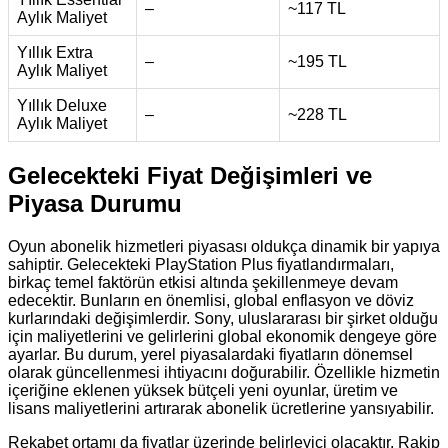
–
~117 TL
Aylık Maliyet
Yıllık Extra
–
~195 TL
Aylık Maliyet
Yıllık Deluxe
–
~228 TL
Aylık Maliyet
Gelecekteki Fiyat Değişimleri ve
Piyasa Durumu
Oyun abonelik hizmetleri piyasası oldukça dinamik bir yapıya
sahiptir. Gelecekteki PlayStation Plus fiyatlandırmaları,
birkaç temel faktörün etkisi altında şekillenmeye devam
edecektir. Bunların en önemlisi, global enflasyon ve döviz
kurlarındaki değişimlerdir. Sony, uluslararası bir şirket olduğu
için maliyetlerini ve gelirlerini global ekonomik dengeye göre
ayarlar. Bu durum, yerel piyasalardaki fiyatların dönemsel
olarak güncellenmesi ihtiyacını doğurabilir. Özellikle hizmetin
içeriğine eklenen yüksek bütçeli yeni oyunlar, üretim ve
lisans maliyetlerini artırarak abonelik ücretlerine yansıyabilir.
Rekabet ortamı da fiyatlar üzerinde belirleyici olacaktır. Rakip