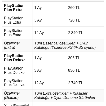
PlayStation
1 Ay
260 TL
Plus Extra
PlayStation
3 Ay
720 TL
Plus Extra
PlayStation
12 Ay
2.340 TL
Plus Extra
Özellikler
Tüm Essential özellikleri + Oyun
(Extra)
Kataloğu (Yüzlerce PS4/PS5 oyunu)
PlayStation
1 Ay
305 TL
Plus Deluxe
PlayStation
3 Ay
830 TL
Plus Deluxe
PlayStation
12 Ay
2.740 TL
Plus Deluxe
Özellikler
Tüm Extra özellikleri + Klasikler
(Deluxe)
Kataloğu + Oyun Deneme Sürümleri
Yıllık Essential