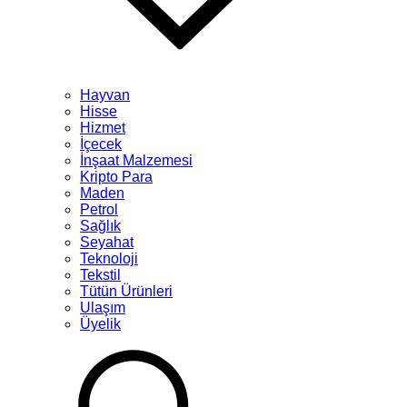
Hayvan
Hisse
Hizmet
İçecek
İnşaat Malzemesi
Kripto Para
Maden
Petrol
Sağlık
Seyahat
Teknoloji
Tekstil
Tütün Ürünleri
Ulaşım
Üyelik