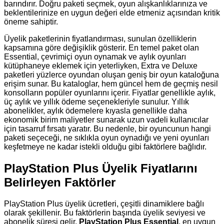
barındırır. Doğru paketi seçmek, oyun alışkanlıklarınıza ve
beklentilerinize en uygun değeri elde etmeniz açısından kritik
öneme sahiptir.
Üyelik paketlerinin fiyatlandırması, sunulan özelliklerin
kapsamına göre değişiklik gösterir. En temel paket olan
Essential, çevrimiçi oyun oynamak ve aylık oyunları
kütüphaneye eklemek için yeterliyken, Extra ve Deluxe
paketleri yüzlerce oyundan oluşan geniş bir oyun kataloğuna
erişim sunar. Bu kataloglar, hem güncel hem de geçmiş nesil
konsolların popüler oyunlarını içerir. Fiyatlar genellikle aylık,
üç aylık ve yıllık ödeme seçenekleriyle sunulur. Yıllık
abonelikler, aylık ödemelere kıyasla genellikle daha
ekonomik birim maliyetler sunarak uzun vadeli kullanıcılar
için tasarruf fırsatı yaratır. Bu nedenle, bir oyuncunun hangi
paketi seçeceği, ne sıklıkla oyun oynadığı ve yeni oyunları
keşfetmeye ne kadar istekli olduğu gibi faktörlere bağlıdır.
PlayStation Plus Üyelik Fiyatlarını
Belirleyen Faktörler
PlayStation Plus üyelik ücretleri, çeşitli dinamiklere bağlı
olarak şekillenir. Bu faktörlerin başında üyelik seviyesi ve
abonelik süresi gelir.
PlayStation Plus Essential
, en uygun