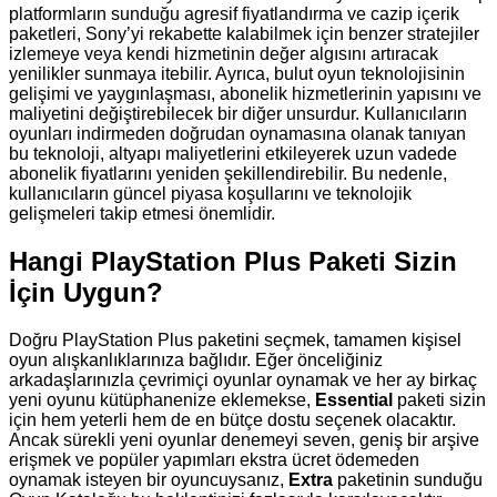
platformların sunduğu agresif fiyatlandırma ve cazip içerik
paketleri, Sony’yi rekabette kalabilmek için benzer stratejiler
izlemeye veya kendi hizmetinin değer algısını artıracak
yenilikler sunmaya itebilir. Ayrıca, bulut oyun teknolojisinin
gelişimi ve yaygınlaşması, abonelik hizmetlerinin yapısını ve
maliyetini değiştirebilecek bir diğer unsurdur. Kullanıcıların
oyunları indirmeden doğrudan oynamasına olanak tanıyan
bu teknoloji, altyapı maliyetlerini etkileyerek uzun vadede
abonelik fiyatlarını yeniden şekillendirebilir. Bu nedenle,
kullanıcıların güncel piyasa koşullarını ve teknolojik
gelişmeleri takip etmesi önemlidir.
Hangi PlayStation Plus Paketi Sizin
İçin Uygun?
Doğru PlayStation Plus paketini seçmek, tamamen kişisel
oyun alışkanlıklarınıza bağlıdır. Eğer önceliğiniz
arkadaşlarınızla çevrimiçi oyunlar oynamak ve her ay birkaç
yeni oyunu kütüphanenize eklemekse,
Essential
paketi sizin
için hem yeterli hem de en bütçe dostu seçenek olacaktır.
Ancak sürekli yeni oyunlar denemeyi seven, geniş bir arşive
erişmek ve popüler yapımları ekstra ücret ödemeden
oynamak isteyen bir oyuncuysanız,
Extra
paketinin sunduğu