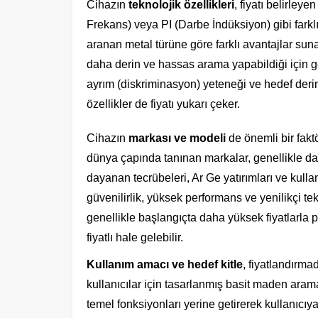
Cihazın
teknolojik özellikleri
, fiyatı belirley
Frekans) veya PI (Darbe İndüksiyon) gibi farklı
aranan metal türüne göre farklı avantajlar suna
daha derin ve hassas arama yapabildiği için g
ayrım (diskriminasyon) yeteneği ve hedef derin
özellikler de fiyatı yukarı çeker.
Cihazın
markası ve modeli
de önemli bir fakt
dünya çapında tanınan markalar, genellikle daha
dayanan tecrübeleri, Ar Ge yatırımları ve kullanı
güvenilirlik, yüksek performans ve yenilikçi tek
genellikle başlangıçta daha yüksek fiyatlarla 
fiyatlı hale gelebilir.
Kullanım amacı ve hedef kitle
, fiyatlandırma
kullanıcılar için tasarlanmış basit maden arama 
temel fonksiyonları yerine getirerek kullanıcı