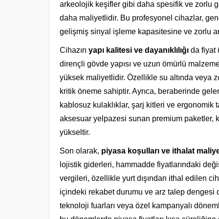
arkeolojik keşifler gibi daha spesifik ve zorlu 
daha maliyetlidir. Bu profesyonel cihazlar, ge
gelişmiş sinyal işleme kapasitesine ve zorlu ara
Cihazın
yapı kalitesi ve dayanıklılığı
da fiyat 
dirençli gövde yapısı ve uzun ömürlü malzeme
yüksek maliyetlidir. Özellikle su altında veya z
kritik öneme sahiptir. Ayrıca, beraberinde gele
kablosuz kulaklıklar, şarj kitleri ve ergonomik t
aksesuar yelpazesi sunan premium paketler, ku
yükseltir.
Son olarak,
piyasa koşulları ve ithalat maliye
lojistik giderleri, hammadde fiyatlarındaki de
vergileri, özellikle yurt dışından ithal edilen 
içindeki rekabet durumu ve arz talep dengesi d
teknoloji fuarları veya özel kampanyalı dönemler,