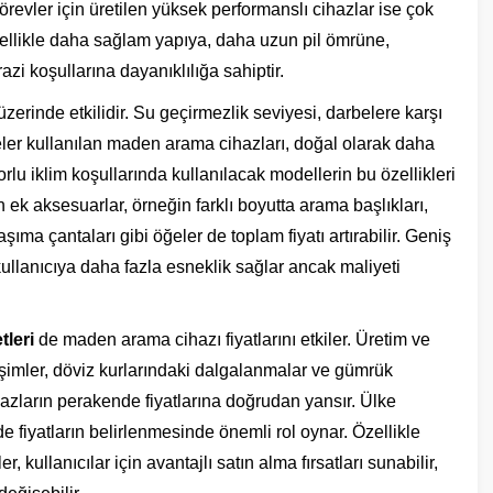
görevler için üretilen yüksek performanslı cihazlar ise çok
nellikle daha sağlam yapıya, daha uzun pil ömrüne,
zi koşullarına dayanıklılığa sahiptir.
üzerinde etkilidir. Su geçirmezlik seviyesi, darbelere karşı
ler kullanılan maden arama cihazları, doğal olarak daha
orlu iklim koşullarında kullanılacak modellerin bu özellikleri
n ek aksesuarlar, örneğin farklı boyutta arama başlıkları,
aşıma çantaları gibi öğeler de toplam fiyatı artırabilir. Geniş
llanıcıya daha fazla esneklik sağlar ancak maliyeti
tleri
de maden arama cihazı fiyatlarını etkiler. Üretim ve
ğişimler, döviz kurlarındaki dalgalanmalar ve gümrük
cihazların perakende fiyatlarına doğrudan yansır. Ülke
e fiyatların belirlenmesinde önemli rol oynar. Özellikle
 kullanıcılar için avantajlı satın alma fırsatları sunabilir,