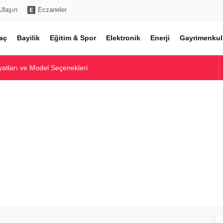
Ulaşın
Eczaneler
aç
Bayilik
Eğitim & Spor
Elektronik
Enerji
Gayrimenkul
atları ve Model Seçenekleri
ntolon Fiyatları Rehberi
Fiyatları Rehberi
 Piyasa Analizi
e Model Karşılaştırmaları