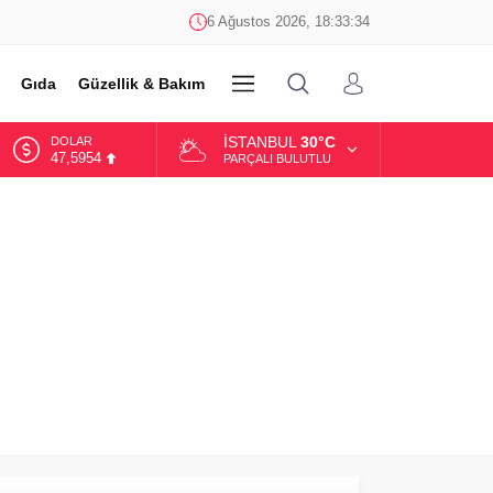
6 Ağustos 2026, 18:33:34
Gıda
Güzellik & Bakım
DİĞER
İSTANBUL
30°C
DOLAR
47,5954
PARÇALI BULUTLU
EURO
55,0690
ALTIN
6.525,39
BİST
13.788,73