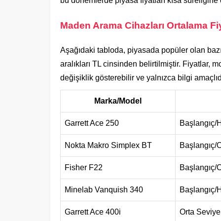
bu dönemlerde piyasa fiyatları kısa süreliğine 
Maden Arama Cihazları Ortalama Fi
Aşağıdaki tabloda, piyasada popüler olan bazı
aralıkları TL cinsinden belirtilmiştir. Fiyatlar,
değişiklik gösterebilir ve yalnızca bilgi amaçlıd
Marka/Model
Garrett Ace 250
Başlangıç/
Nokta Makro Simplex BT
Başlangıç/O
Fisher F22
Başlangıç/O
Minelab Vanquish 340
Başlangıç/
Garrett Ace 400i
Orta Seviye