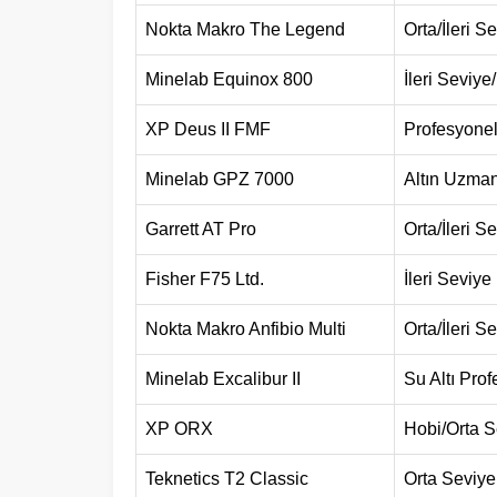
Nokta Makro The Legend
Orta/İleri S
Minelab Equinox 800
İleri Seviye
XP Deus II FMF
Profesyone
Minelab GPZ 7000
Altın Uzman
Garrett AT Pro
Orta/İleri Se
Fisher F75 Ltd.
İleri Seviye
Nokta Makro Anfibio Multi
Orta/İleri S
Minelab Excalibur II
Su Altı Pro
XP ORX
Hobi/Orta S
Teknetics T2 Classic
Orta Seviye