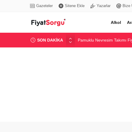
Gazeteler
Sitene Ekle
Yazarlar
Bize 
Alkol
Ar
SON DAKİKA
Pamuklu Nevresim Takımı Fiy
Popüler Marka Kadın Jean Pa
Yurtiçi Balayı Otel Paketleri 
Güncel Bentonit Ton Fiyatı ve
Elektrikli Bisiklet Fiyatları v