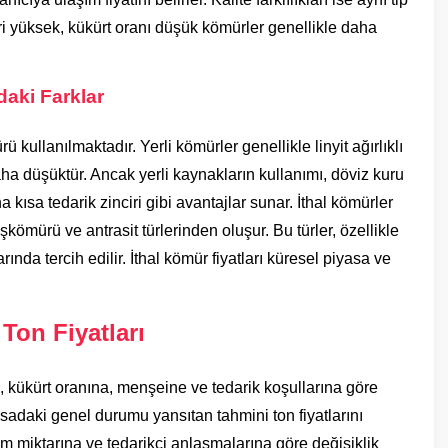
ğeri yüksek, kükürt oranı düşük kömürler genellikle daha
daki Farklar
kullanılmaktadır. Yerli kömürler genellikle linyit ağırlıklı
daha düşüktür. Ancak yerli kaynakların kullanımı, döviz kuru
ısa tedarik zinciri gibi avantajlar sunar. İthal kömürler
kömürü ve antrasit türlerinden oluşur. Bu türler, özellikle
rında tercih edilir. İthal kömür fiyatları küresel piyasa ve
Ton Fiyatları
ne, kükürt oranına, menşeine ve tedarik koşullarına göre
yasadaki genel durumu yansıtan tahmini ton fiyatlarını
lım miktarına ve tedarikçi anlaşmalarına göre değişiklik