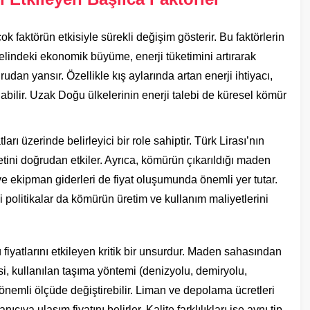
çok faktörün etkisiyle sürekli değişim gösterir. Bu faktörlerin
elindeki ekonomik büyüme, enerji tüketimini artırarak
rudan yansır. Özellikle kış aylarında artan enerji ihtiyacı,
abilir. Uzak Doğu ülkelerinin enerji talebi de küresel kömür
ları üzerinde belirleyici bir role sahiptir. Türk Lirası’nın
etini doğrudan etkiler. Ayrıca, kömürün çıkarıldığı maden
i ve ekipman giderleri de fiyat oluşumunda önemli yer tutar.
 politikalar da kömürün üretim ve kullanım maliyetlerini
 fiyatlarını etkileyen kritik bir unsurdur. Maden sahasından
i, kullanılan taşıma yöntemi (denizyolu, demiryolu,
i önemli ölçüde değiştirebilir. Liman ve depolama ücretleri
ıya ulaşım fiyatını belirler. Kalite farklılıkları ise aynı tip