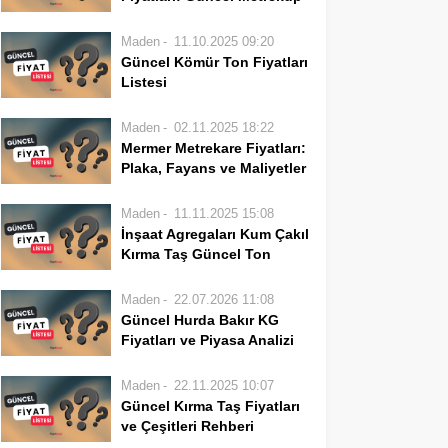
Mermerin türü, rengi, damar...
dekorasyon projelerinin
ve Ton Değerleri
vazgeçilmez
İnşaat sektörünün temel yapı
Maden
11.10.2025 09:20
malzemelerinden biridir.
taşlarından olan kum ve çakıl,
Güncel Kömür Ton Fiyatları
Mermer fiyatları; taşın türüne,
her türlü yapı projesinde kritik
Listesi
menşeine, kalitesine,
bir rol oynar. Doğru malzeme
Kömür, hem ısınma hem de
boyutlarına, kalınlığına ve
seçimi ve uygun
sanayi alanlarında Türkiye’nin
Maden
02.11.2025 18:22
yüzey işlemine göre...
fiyatlandırma, projenin
en temel enerji
Mermer Metrekare Fiyatları:
maliyetini ve dayanıklılığını
kaynaklarından biridir.
Plaka, Fayans ve Maliyetler
doğrudan etkiler. Bu...
Kullanıcıların ve işletmelerin
Mermer, estetik ve
en çok merak ettiği konuların
dayanıklılığı bir araya getiren
Maden
11.11.2025 15:08
başında ise güncel kömür ton
doğal bir taş olup, yapı ve
İnşaat Agregaları Kum Çakıl
fiyatları gelmektedir. Kömür
dekorasyon projelerinde
Kırma Taş Güncel Ton
fiyatları,...
sıklıkla tercih edilir. Bu
Fiyatları
rehberde, farklı mermer
İnşaat sektörünün temel yapı
Maden
22.07.2026 11:08
türlerinin metrekare fiyatlarını,
taşlarından olan agregalar,
Güncel Hurda Bakır KG
plaka ve fayans maliyetlerini,
kum, çakıl ve kırma taş gibi
Fiyatları ve Piyasa Analizi
ayrıca...
doğal malzemelerden oluşur.
Hurda bakır, geri dönüşüm
Beton, asfalt, yol dolgusu ve
sektörünün en değerli
Maden
22.11.2025 10:07
çeşitli yapı uygulamalarında
metallerinden biridir ve dünya
Güncel Kırma Taş Fiyatları
vazgeçilmez bir role sahip
ekonomisi için kritik bir rol
ve Çeşitleri Rehberi
olan bu...
oynar. Bu içerik, farklı türdeki