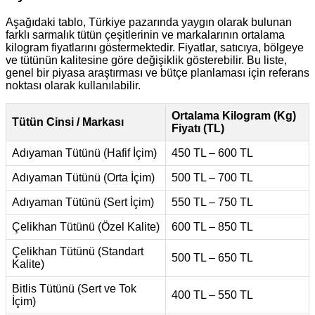
Aşağıdaki tablo, Türkiye pazarında yaygın olarak bulunan
farklı sarmalık tütün çeşitlerinin ve markalarının ortalama
kilogram fiyatlarını göstermektedir. Fiyatlar, satıcıya, bölgeye
ve tütünün kalitesine göre değişiklik gösterebilir. Bu liste,
genel bir piyasa araştırması ve bütçe planlaması için referans
noktası olarak kullanılabilir.
Ortalama Kilogram (Kg)
Tütün Cinsi / Markası
Fiyatı (TL)
Adıyaman Tütünü (Hafif İçim)
450 TL – 600 TL
Adıyaman Tütünü (Orta İçim)
500 TL – 700 TL
Adıyaman Tütünü (Sert İçim)
550 TL – 750 TL
Çelikhan Tütünü (Özel Kalite)
600 TL – 850 TL
Çelikhan Tütünü (Standart
500 TL – 650 TL
Kalite)
Bitlis Tütünü (Sert ve Tok
400 TL – 550 TL
İçim)