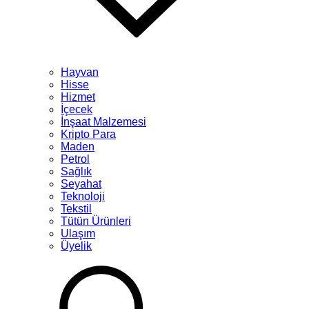
Hayvan
Hisse
Hizmet
İçecek
İnşaat Malzemesi
Kripto Para
Maden
Petrol
Sağlık
Seyahat
Teknoloji
Tekstil
Tütün Ürünleri
Ulaşım
Üyelik