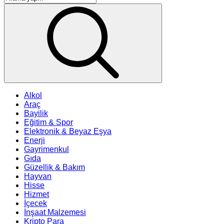
Alkol
Araç
Bayilik
Eğitim & Spor
Elektronik & Beyaz Eşya
Enerji
Gayrimenkul
Gıda
Güzellik & Bakım
Hayvan
Hisse
Hizmet
İçecek
İnşaat Malzemesi
Kripto Para