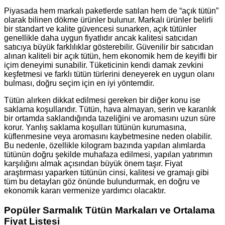
Piyasada hem markalı paketlerde satılan hem de “açık tütün”
olarak bilinen dökme ürünler bulunur. Markalı ürünler belirli
bir standart ve kalite güvencesi sunarken, açık tütünler
genellikle daha uygun fiyatlıdır ancak kalitesi satıcıdan
satıcıya büyük farklılıklar gösterebilir. Güvenilir bir satıcıdan
alınan kaliteli bir açık tütün, hem ekonomik hem de keyifli bir
içim deneyimi sunabilir. Tüketicinin kendi damak zevkini
keşfetmesi ve farklı tütün türlerini deneyerek en uygun olanı
bulması, doğru seçim için en iyi yöntemdir.
Tütün alırken dikkat edilmesi gereken bir diğer konu ise
saklama koşullarıdır. Tütün, hava almayan, serin ve karanlık
bir ortamda saklandığında tazeliğini ve aromasını uzun süre
korur. Yanlış saklama koşulları tütünün kurumasına,
küflenmesine veya aromasını kaybetmesine neden olabilir.
Bu nedenle, özellikle kilogram bazında yapılan alımlarda
tütünün doğru şekilde muhafaza edilmesi, yapılan yatırımın
karşılığını almak açısından büyük önem taşır. Fiyat
araştırması yaparken tütünün cinsi, kalitesi ve gramajı gibi
tüm bu detayları göz önünde bulundurmak, en doğru ve
ekonomik kararı vermenize yardımcı olacaktır.
Popüler Sarmalık Tütün Markaları ve Ortalama
Fiyat Listesi