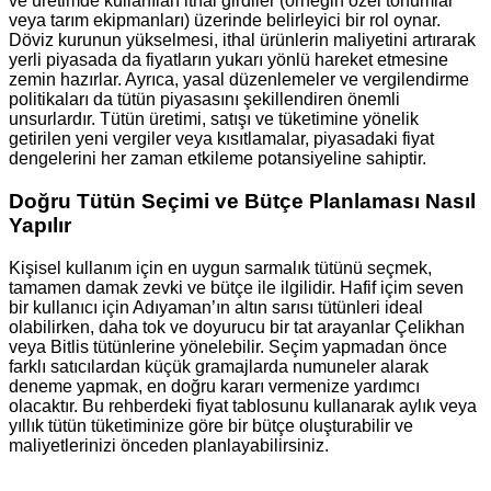
ve üretimde kullanılan ithal girdiler (örneğin özel tohumlar
veya tarım ekipmanları) üzerinde belirleyici bir rol oynar.
Döviz kurunun yükselmesi, ithal ürünlerin maliyetini artırarak
yerli piyasada da fiyatların yukarı yönlü hareket etmesine
zemin hazırlar. Ayrıca, yasal düzenlemeler ve vergilendirme
politikaları da tütün piyasasını şekillendiren önemli
unsurlardır. Tütün üretimi, satışı ve tüketimine yönelik
getirilen yeni vergiler veya kısıtlamalar, piyasadaki fiyat
dengelerini her zaman etkileme potansiyeline sahiptir.
Doğru Tütün Seçimi ve Bütçe Planlaması Nasıl
Yapılır
Kişisel kullanım için en uygun sarmalık tütünü seçmek,
tamamen damak zevki ve bütçe ile ilgilidir. Hafif içim seven
bir kullanıcı için Adıyaman’ın altın sarısı tütünleri ideal
olabilirken, daha tok ve doyurucu bir tat arayanlar Çelikhan
veya Bitlis tütünlerine yönelebilir. Seçim yapmadan önce
farklı satıcılardan küçük gramajlarda numuneler alarak
deneme yapmak, en doğru kararı vermenize yardımcı
olacaktır. Bu rehberdeki fiyat tablosunu kullanarak aylık veya
yıllık tütün tüketiminize göre bir bütçe oluşturabilir ve
maliyetlerinizi önceden planlayabilirsiniz.