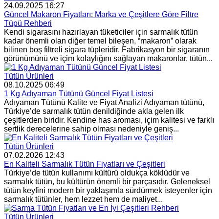
24.09.2025 16:27
Güncel Makaron Fiyatları: Marka ve Çeşitlere Göre Filtre
Tüpü Rehberi
Kendi sigarasını hazırlayan tüketiciler için sarmalık tütün
kadar önemli olan diğer temel bileşen, “makaron” olarak
bilinen boş filtreli sigara tüpleridir. Fabrikasyon bir sigaranın
görünümünü ve içim kolaylığını sağlayan makaronlar, tütün...
Tütün Ürünleri
08.10.2025 06:49
1 Kg Adıyaman Tütünü Güncel Fiyat Listesi
Adıyaman Tütünü Kalite ve Fiyat Analizi Adıyaman tütünü,
Türkiye’de sarmalık tütün denildiğinde akla gelen ilk
çeşitlerden biridir. Kendine has aroması, içim kalitesi ve farklı
sertlik derecelerine sahip olması nedeniyle geniş...
Tütün Ürünleri
07.02.2026 12:43
En Kaliteli Sarmalık Tütün Fiyatları ve Çeşitleri
Türkiye’de tütün kullanımı kültürü oldukça köklüdür ve
sarmalık tütün, bu kültürün önemli bir parçasıdır. Geleneksel
tütün keyfini modern bir yaklaşımla sürdürmek isteyenler için
sarmalık tütünler, hem lezzet hem de maliyet...
Tütün Ürünleri