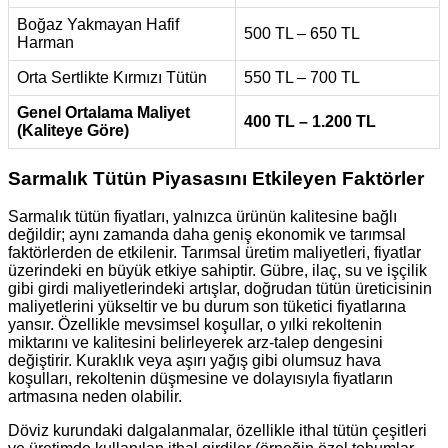
Boğaz Yakmayan Hafif
500 TL – 650 TL
Harman
Orta Sertlikte Kırmızı Tütün
550 TL – 700 TL
Genel Ortalama Maliyet
400 TL – 1.200 TL
(Kaliteye Göre)
Sarmalık Tütün Piyasasını Etkileyen Faktörler
Sarmalık tütün fiyatları, yalnızca ürünün kalitesine bağlı
değildir; aynı zamanda daha geniş ekonomik ve tarımsal
faktörlerden de etkilenir. Tarımsal üretim maliyetleri, fiyatlar
üzerindeki en büyük etkiye sahiptir. Gübre, ilaç, su ve işçilik
gibi girdi maliyetlerindeki artışlar, doğrudan tütün üreticisinin
maliyetlerini yükseltir ve bu durum son tüketici fiyatlarına
yansır. Özellikle mevsimsel koşullar, o yılki rekoltenin
miktarını ve kalitesini belirleyerek arz-talep dengesini
değiştirir. Kuraklık veya aşırı yağış gibi olumsuz hava
koşulları, rekoltenin düşmesine ve dolayısıyla fiyatların
artmasına neden olabilir.
Döviz kurundaki dalgalanmalar, özellikle ithal tütün çeşitleri