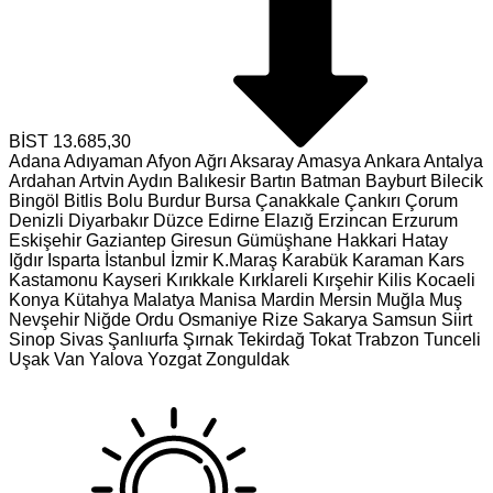
BİST
13.685,30
Adana
Adıyaman
Afyon
Ağrı
Aksaray
Amasya
Ankara
Antalya
Ardahan
Artvin
Aydın
Balıkesir
Bartın
Batman
Bayburt
Bilecik
Bingöl
Bitlis
Bolu
Burdur
Bursa
Çanakkale
Çankırı
Çorum
Denizli
Diyarbakır
Düzce
Edirne
Elazığ
Erzincan
Erzurum
Eskişehir
Gaziantep
Giresun
Gümüşhane
Hakkari
Hatay
Iğdır
Isparta
İstanbul
İzmir
K.Maraş
Karabük
Karaman
Kars
Kastamonu
Kayseri
Kırıkkale
Kırklareli
Kırşehir
Kilis
Kocaeli
Konya
Kütahya
Malatya
Manisa
Mardin
Mersin
Muğla
Muş
Nevşehir
Niğde
Ordu
Osmaniye
Rize
Sakarya
Samsun
Siirt
Sinop
Sivas
Şanlıurfa
Şırnak
Tekirdağ
Tokat
Trabzon
Tunceli
Uşak
Van
Yalova
Yozgat
Zonguldak