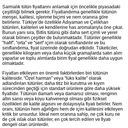
Sarmalık tütün fiyatlarını anlamak için öncelikle piyasadaki
çeşitliliği bilmek gerekir. Fiyatlandırma genellikle tütünün
menşei, kalitesi, işlenme biçimi ve nem oranına göre
belirlenir. Türkiye’de özellikle Adıyaman ve Çelikhan
tütünleri, kaliteleri ve kendilerine has aromalarıyla öne çıkar.
Bunun yanı sıra, Bitlis tütünü gibi daha sert içimli ve yerel
olarak bilinen çeşitler de bulunmaktadır. Tütünler genellikle
“hafif”, “orta” ve “sert” içim olarak sınıflandırılır ve bu
sınıflandırma, fiyat üzerinde doğrudan etkilidir. Tüketiciler,
genellikle kilogram veya daha küçük gramajlarda satın alım
yaparlar ve toplu alımlarda birim fiyat genellikle daha uygun
olmaktadır.
Fiyatları etkileyen en önemli faktörlerden biri tütünün
kalitesidir. “Özel harman” veya “lüks kalite” olarak
adlandırılan tütünler, daha titiz bir kurutma ve kıyım
sürecinden geçtiği için standart ürünlere göre daha yüksek
fiyatlıdır. Tütünün damarlı veya damarsız olması, renginin
altın sarısı veya koyu kahverengi olması gibi fiziksel
özellikleri de kalite algısını ve dolayısıyla fiyatı belirler. Nem
oranı, tütünün hem ağırlığını hem de içim kalitesini etkileyen
kritik bir unsurdur. İdeal nem oranına sahip, ne çok kuru ne
de çok ıslak olan tütünler, en çok tercih edilen ve fiyatı
dengeli olan ürünlerdir.