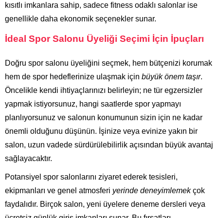
kısıtlı imkanlara sahip, sadece fitness odaklı salonlar ise
genellikle daha ekonomik seçenekler sunar.
İdeal Spor Salonu Üyeliği Seçimi İçin İpuçları
Doğru spor salonu üyeliğini seçmek, hem bütçenizi korumak
hem de spor hedeflerinize ulaşmak için
büyük önem taşır
.
Öncelikle kendi ihtiyaçlarınızı belirleyin; ne tür egzersizler
yapmak istiyorsunuz, hangi saatlerde spor yapmayı
planlıyorsunuz ve salonun konumunun sizin için ne kadar
önemli olduğunu düşünün. İşinize veya evinize yakın bir
salon, uzun vadede sürdürülebilirlik açısından büyük avantaj
sağlayacaktır.
Potansiyel spor salonlarını ziyaret ederek tesisleri,
ekipmanları ve genel atmosferi
yerinde deneyimlemek
çok
faydalıdır. Birçok salon, yeni üyelere deneme dersleri veya
ücretsiz günlük giriş imkanları sunar. Bu fırsatları