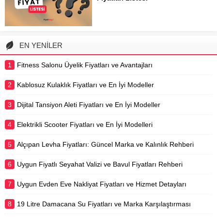
süresi gibi birçok faktöre...
YouTube Premium, kullanıcıların
video izleme ve müzik dinleme
deneyimini bir üst seviyeye taşıyan
popüler bir abonelik hizmetidir.
EN YENİLER
Reklamsız içerik erişimi, videoları
çevrimdışı izlemek için indirme
1
Fitness Salonu Üyelik Fiyatları ve Avantajları
imkanı ve arka planda oynatma...
2
Kablosuz Kulaklık Fiyatları ve En İyi Modeller
3
Dijital Tansiyon Aleti Fiyatları ve En İyi Modeller
4
Elektrikli Scooter Fiyatları ve En İyi Modelleri
5
Alçıpan Levha Fiyatları: Güncel Marka ve Kalınlık Rehberi
6
Uygun Fiyatlı Seyahat Valizi ve Bavul Fiyatları Rehberi
7
Uygun Evden Eve Nakliyat Fiyatları ve Hizmet Detayları
8
19 Litre Damacana Su Fiyatları ve Marka Karşılaştırması