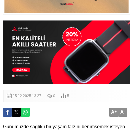
15.12.2025 13:27
0
5
A
+
A
-
Günümüzde sağlıklı bir yaşam tarzını benimsemek isteyen