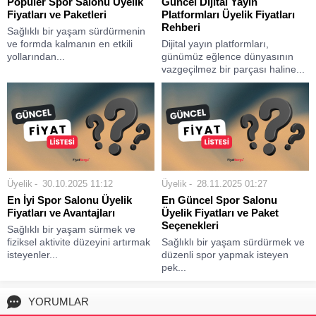
Popüler Spor Salonu Üyelik
Güncel Dijital Yayın
Fiyatları ve Paketleri
Platformları Üyelik Fiyatları
Rehberi
Sağlıklı bir yaşam sürdürmenin
ve formda kalmanın en etkili
Dijital yayın platformları,
yollarından...
günümüz eğlence dünyasının
vazgeçilmez bir parçası haline...
Üyelik
30.10.2025 11:12
Üyelik
28.11.2025 01:27
En İyi Spor Salonu Üyelik
En Güncel Spor Salonu
Fiyatları ve Avantajları
Üyelik Fiyatları ve Paket
Seçenekleri
Sağlıklı bir yaşam sürmek ve
fiziksel aktivite düzeyini artırmak
Sağlıklı bir yaşam sürdürmek ve
isteyenler...
düzenli spor yapmak isteyen
pek...
YORUMLAR