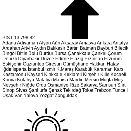
BİST
13.798,82
Adana
Adıyaman
Afyon
Ağrı
Aksaray
Amasya
Ankara
Antalya
Ardahan
Artvin
Aydın
Balıkesir
Bartın
Batman
Bayburt
Bilecik
Bingöl
Bitlis
Bolu
Burdur
Bursa
Çanakkale
Çankırı
Çorum
Denizli
Diyarbakır
Düzce
Edirne
Elazığ
Erzincan
Erzurum
Eskişehir
Gaziantep
Giresun
Gümüşhane
Hakkari
Hatay
Iğdır
Isparta
İstanbul
İzmir
K.Maraş
Karabük
Karaman
Kars
Kastamonu
Kayseri
Kırıkkale
Kırklareli
Kırşehir
Kilis
Kocaeli
Konya
Kütahya
Malatya
Manisa
Mardin
Mersin
Muğla
Muş
Nevşehir
Niğde
Ordu
Osmaniye
Rize
Sakarya
Samsun
Siirt
Sinop
Sivas
Şanlıurfa
Şırnak
Tekirdağ
Tokat
Trabzon
Tunceli
Uşak
Van
Yalova
Yozgat
Zonguldak