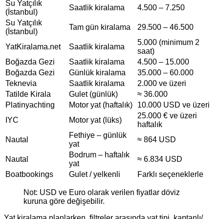
Su Yatçılık
Saatlik kiralama
4.500 – 7.250
(İstanbul)
Su Yatçılık
Tam gün kiralama
29.500 – 46.500
(İstanbul)
5.000 (minimum 2
YatKiralama.net
Saatlik kiralama
saat)
Boğazda Gezi
Saatlik kiralama
4.500 – 15.000
Boğazda Gezi
Günlük kiralama
35.000 – 60.000
Teknevia
Saatlik kiralama
2.000 ve üzeri
Tatilde Kirala
Gulet (günlük)
≈ 36.000
Platinyachting
Motor yat (haftalık)
10.000 USD ve üzeri
25.000 € ve üzeri
IYC
Motor yat (lüks)
haftalık
Fethiye – günlük
Nautal
≈ 864 USD
yat
Bodrum – haftalık
Nautal
≈ 6.834 USD
yat
Boatbookings
Gulet / yelkenli
Farklı seçeneklerle
Not: USD ve Euro olarak verilen fiyatlar döviz
kuruna göre değişebilir.
Yat kiralama planlarken, filtreler arasında yat tipi, kaptanlı/