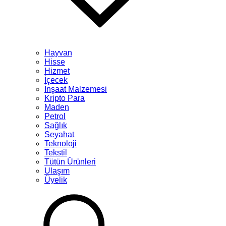
Hayvan
Hisse
Hizmet
İçecek
İnşaat Malzemesi
Kripto Para
Maden
Petrol
Sağlık
Seyahat
Teknoloji
Tekstil
Tütün Ürünleri
Ulaşım
Üyelik