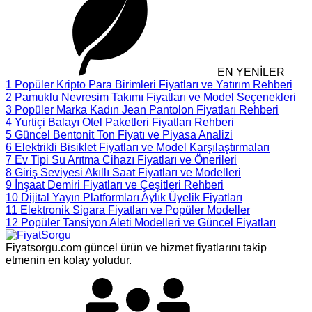
EN YENİLER
1
Popüler Kripto Para Birimleri Fiyatları ve Yatırım Rehberi
2
Pamuklu Nevresim Takımı Fiyatları ve Model Seçenekleri
3
Popüler Marka Kadın Jean Pantolon Fiyatları Rehberi
4
Yurtiçi Balayı Otel Paketleri Fiyatları Rehberi
5
Güncel Bentonit Ton Fiyatı ve Piyasa Analizi
6
Elektrikli Bisiklet Fiyatları ve Model Karşılaştırmaları
7
Ev Tipi Su Arıtma Cihazı Fiyatları ve Önerileri
8
Giriş Seviyesi Akıllı Saat Fiyatları ve Modelleri
9
İnşaat Demiri Fiyatları ve Çeşitleri Rehberi
10
Dijital Yayın Platformları Aylık Üyelik Fiyatları
11
Elektronik Sigara Fiyatları ve Popüler Modeller
12
Popüler Tansiyon Aleti Modelleri ve Güncel Fiyatları
Fiyatsorgu.com güncel ürün ve hizmet fiyatlarını takip
etmenin en kolay yoludur.