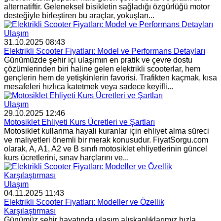
alternatiftir. Geleneksel bisikletin sağladığı özgürlüğü motor
desteğiyle birleştiren bu araçlar, yokuşları...
Ulaşım
31.10.2025 08:43
Elektrikli Scooter Fiyatları: Model ve Performans Detayları
Günümüzde şehir içi ulaşımın en pratik ve çevre dostu
çözümlerinden biri haline gelen elektrikli scooterlar, hem
gençlerin hem de yetişkinlerin favorisi. Trafikten kaçmak, kısa
mesafeleri hızlıca katetmek veya sadece keyifli...
Ulaşım
29.10.2025 12:46
Motosiklet Ehliyeti Kurs Ücretleri ve Şartları
Motosiklet kullanma hayali kuranlar için ehliyet alma süreci
ve maliyetleri önemli bir merak konusudur. FiyatSorgu.com
olarak, A, A1, A2 ve B sınıfı motosiklet ehliyetlerinin güncel
kurs ücretlerini, sınav harçlarını ve...
Ulaşım
04.11.2025 11:43
Elektrikli Scooter Fiyatları: Modeller ve Özellik
Karşılaştırması
Günümüz şehir hayatında ulaşım alışkanlıklarımız hızla