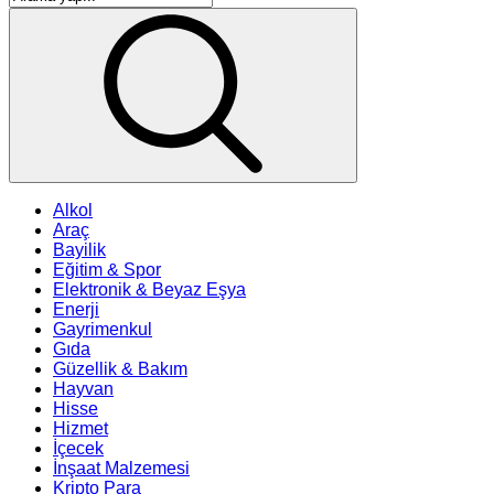
Alkol
Araç
Bayilik
Eğitim & Spor
Elektronik & Beyaz Eşya
Enerji
Gayrimenkul
Gıda
Güzellik & Bakım
Hayvan
Hisse
Hizmet
İçecek
İnşaat Malzemesi
Kripto Para