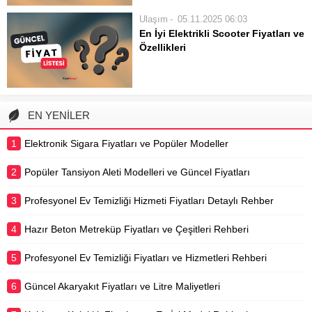
scooterlar, şehir içi kısa mesafelerde
Ulaşım
05.11.2025 06:03
pratik ve çevre dostu bir alternatif
En İyi Elektrikli Scooter Fiyatları ve
sunmaktadır. Trafik sıkışıklığından
Özellikleri
kurtulmak, toplu taşımaya alternatif
Modern şehir yaşamının vazgeçilmez
bulmak veya...
bir parçası haline gelen elektrikli
scooterlar, hem çevre dostu hem de
pratik bir ulaşım çözümü
EN YENİLER
sunmaktadır. Yoğun trafikte zaman
kazanmak, kısa mesafeleri keyifli
1
Elektronik Sigara Fiyatları ve Popüler Modeller
hale getirmek ve...
2
Popüler Tansiyon Aleti Modelleri ve Güncel Fiyatları
3
Profesyonel Ev Temizliği Hizmeti Fiyatları Detaylı Rehber
4
Hazır Beton Metreküp Fiyatları ve Çeşitleri Rehberi
5
Profesyonel Ev Temizliği Fiyatları ve Hizmetleri Rehberi
6
Güncel Akaryakıt Fiyatları ve Litre Maliyetleri