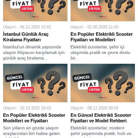
Ulaşım
06.12.2025 13:42
Ulaşım
01.06.2026 11:43
İstanbul Günlük Araç
En Popüler Elektrikli Scooter
Kiralama Fiyatları
Fiyatları ve Modelleri
İstanbul’un dinamik yapısında
Elektrikli scooterlar, şehir içi
ulaşım ihtiyacını karşılamak için
ulaşımda pratik ve çevre dostu
günlük araç kiralama...
bir...
Ulaşım
20.10.2025 19:43
Ulaşım
08.11.2025 00:03
En Popüler Elektrikli Scooter
En Güncel Elektrikli Scooter
Modelleri ve Fiyatları
Fiyatları ve Model Rehberi
Son yılların en gözde ulaşım
Elektrikli scooterlar, modern
araçlarından biri haline gelen
şehir yaşamında pratik, hızlı ve