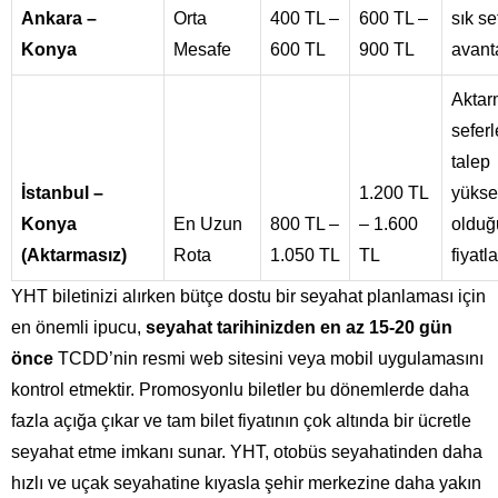
Ankara –
Orta
400 TL –
600 TL –
sık se
Konya
Mesafe
600 TL
900 TL
avanta
Aktar
sefer
talep
İstanbul –
1.200 TL
yükse
Konya
En Uzun
800 TL –
– 1.600
oldu
(Aktarmasız)
Rota
1.050 TL
TL
fiyatla
YHT biletinizi alırken bütçe dostu bir seyahat planlaması için
en önemli ipucu,
seyahat tarihinizden en az 15-20 gün
önce
TCDD’nin resmi web sitesini veya mobil uygulamasını
kontrol etmektir. Promosyonlu biletler bu dönemlerde daha
fazla açığa çıkar ve tam bilet fiyatının çok altında bir ücretle
seyahat etme imkanı sunar. YHT, otobüs seyahatinden daha
hızlı ve uçak seyahatine kıyasla şehir merkezine daha yakın