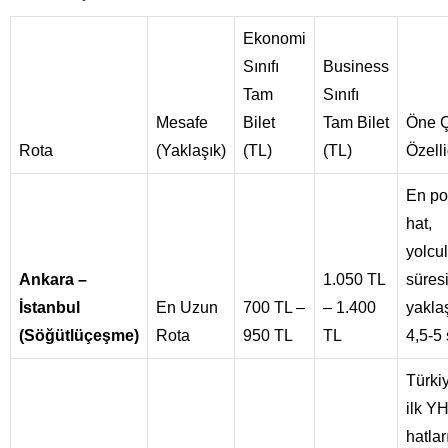
Ekonomi
Sınıfı
Business
Tam
Sınıfı
Mesafe
Bilet
Tam Bilet
Öne 
Rota
(Yaklaşık)
(TL)
(TL)
Özelli
En po
hat,
yolcu
Ankara –
1.050 TL
süres
İstanbul
En Uzun
700 TL –
– 1.400
yakla
(Söğütlüçeşme)
Rota
950 TL
TL
4,5-5 
Türki
ilk Y
hatlar