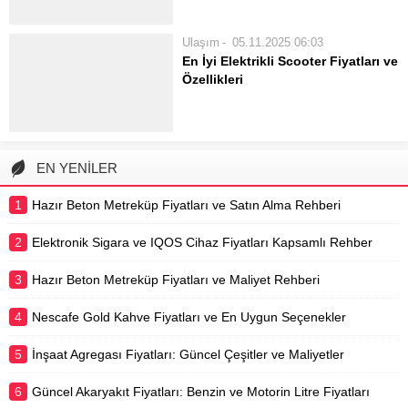
uygun geniş bir seçenek yelpazesi
sunmaktadır. Farklı segmentlerdeki
Ulaşım
05.11.2025 06:03
araçlar ve firmalar arasındaki fiyat
En İyi Elektrikli Scooter Fiyatları ve
karşılaştırmaları, kullanıcıların
Özellikleri
ihtiyaçlarına en uygun tercihi
Modern şehir yaşamının vazgeçilmez
yapmalarını sağlar. Araç...
bir parçası haline gelen elektrikli
scooterlar, hem çevre dostu hem de
pratik bir ulaşım çözümü
EN YENİLER
sunmaktadır. Yoğun trafikte zaman
kazanmak, kısa mesafeleri keyifli
1
Hazır Beton Metreküp Fiyatları ve Satın Alma Rehberi
hale getirmek ve...
2
Elektronik Sigara ve IQOS Cihaz Fiyatları Kapsamlı Rehber
3
Hazır Beton Metreküp Fiyatları ve Maliyet Rehberi
4
Nescafe Gold Kahve Fiyatları ve En Uygun Seçenekler
5
İnşaat Agregası Fiyatları: Güncel Çeşitler ve Maliyetler
6
Güncel Akaryakıt Fiyatları: Benzin ve Motorin Litre Fiyatları