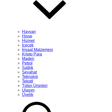
Hayvan
Hisse
Hizmet
İçecek
İnşaat Malzemesi
Kripto Para
Maden
Petrol
Sağlık
Seyahat
Teknoloji
Tekstil
Tütün Ürünleri
Ulaşım
Üyelik