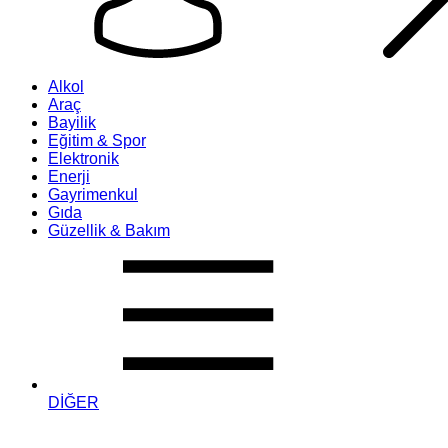
Alkol
Araç
Bayilik
Eğitim & Spor
Elektronik
Enerji
Gayrimenkul
Gıda
Güzellik & Bakım
DİĞER