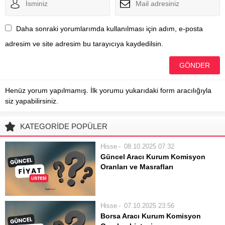
Daha sonraki yorumlarımda kullanılması için adım, e-posta
adresim ve site adresim bu tarayıcıya kaydedilsin.
Henüz yorum yapılmamış. İlk yorumu yukarıdaki form aracılığıyla
siz yapabilirsiniz.
KATEGORİDE POPÜLER
Hisse
08.10.2025 07:32
Güncel Aracı Kurum Komisyon
Oranları ve Masrafları
Hisse senedi yatırımı yaparken en
önemli maliyet kalemlerinden biri
aracı kurum komisyon oranlarıdır. Bu
Hisse
07.10.2025 23:56
oranlar, alım satım işlemlerinizdeki
Borsa Aracı Kurum Komisyon
kârlılığınızı doğrudan etkiler.