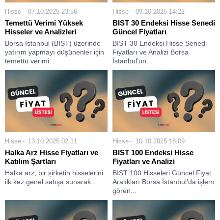
Hisse
07.10.2025 23:56
Hisse
09.10.2025 14:22
Temettü Verimi Yüksek
BIST 30 Endeksi Hisse Senedi
Hisseler ve Analizleri
Güncel Fiyatları
Borsa İstanbul (BIST) üzerinde
BIST 30 Endeksi Hisse Senedi
yatırım yapmayı düşünenler için
Fiyatları ve Analizi Borsa
temettü verimi...
İstanbul’un...
Hisse
13.10.2025 02:11
Hisse
10.10.2025 18:09
Halka Arz Hisse Fiyatları ve
BIST 100 Endeksi Hisse
Katılım Şartları
Fiyatları ve Analizi
Halka arz, bir şirketin hisselerini
BIST 100 Hisseleri Güncel Fiyat
ilk kez genel satışa sunarak...
Aralıkları Borsa İstanbul’da işlem
gören...