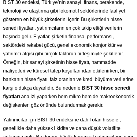
BIST 30 endeksi, Türkiye’nin sanayi, finans, perakende,
teknoloji ve ulaştırma gibi lokomotif sektörlerinde faaliyet
gösteren en büyük şirketlerini içerir. Bu şirketlerin hisse
senedi fiyatları, yatırımcıların en çok takip ettiği verilerin
başında gelir. Fiyatlar, şirketin finansal performansı,
sektördeki rekabet gücü, genel ekonomik konjonktür ve
yatırımcı algısı gibi birçok faktörün birleşimiyle şekillenir.
Örneğin, bir sanayi şirketinin hisse fiyatı, hammadde
maliyetleri ve küresel talep koşullarından etkilenirken; bir
bankanın hisse fiyatı, faiz oranları ve kredi büyüme verilerine
karşı oldukça duyarlıdır. Bu nedenle
BIST 30 hisse senedi
fiyatları
analizi yaparken hem mikro hem de makroekonomik
değişkenleri göz önünde bulundurmak gerekir.
Yatırımcılar için BIST 30 endeksine dahil olan hisseler,
genellikle daha yüksek likidite ve daha düşük volatilite
anlamına gelir. Bu durum, büyük kurumsal yatırımcıların yanı