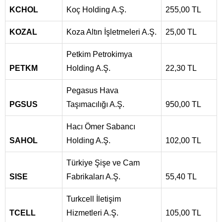
KCHOL
Koç Holding A.Ş.
255,00 TL
KOZAL
Koza Altın İşletmeleri A.Ş.
25,00 TL
Petkim Petrokimya
PETKM
Holding A.Ş.
22,30 TL
Pegasus Hava
PGSUS
Taşımacılığı A.Ş.
950,00 TL
Hacı Ömer Sabancı
SAHOL
Holding A.Ş.
102,00 TL
Türkiye Şişe ve Cam
SISE
Fabrikaları A.Ş.
55,40 TL
Turkcell İletişim
TCELL
Hizmetleri A.Ş.
105,00 TL