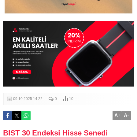
09.10.2025 14:22
0
10
A
+
A
-
BIST 30 Endeksi Hisse Senedi