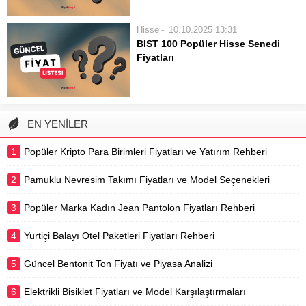
önemli maliyet kalemlerinden biri
aracı kurum komisyon oranlarıdır. Bu
Hisse
10.10.2025 13:31
oranlar, gerçekleştirilen her alım ve
BIST 100 Popüler Hisse Senedi
satım işlemi üzerinden alındığı için
Fiyatları
yatırımcının net kârını doğrudan
Borsa İstanbul’da yatırım yapmayı
etkileyen bir...
düşünen veya mevcut portföyünü
değerlendirmek isteyenler için BIST
100 endeksinde yer alan popüler
EN YENİLER
hisse senetlerinin güncel fiyat
dinamiklerini anlamak büyük önem
1
Popüler Kripto Para Birimleri Fiyatları ve Yatırım Rehberi
taşır. Bu endeks, Türkiye
ekonomisinin...
2
Pamuklu Nevresim Takımı Fiyatları ve Model Seçenekleri
3
Popüler Marka Kadın Jean Pantolon Fiyatları Rehberi
4
Yurtiçi Balayı Otel Paketleri Fiyatları Rehberi
5
Güncel Bentonit Ton Fiyatı ve Piyasa Analizi
6
Elektrikli Bisiklet Fiyatları ve Model Karşılaştırmaları