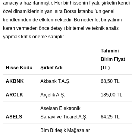
amacıyla hazırlanmıştır. Her bir hissenin fiyatı, şirketin kendi
özel dinamiklerinin yanı sıra Borsa İstanbul’un genel
trendlerinden de etkilenmektedir. Bu nedenle, bir yatırım
kararı vermeden önce detaylı bir temel ve teknik analiz
yapmak kritik öneme sahiptir.
Tahmini
Birim Fiyat
Hisse Kodu
Şirket Adı
(TL)
AKBNK
Akbank T.A.Ş.
68,50 TL
ARCLK
Arçelik A.Ş.
185,00 TL
Aselsan Elektronik
ASELS
Sanayi ve Ticaret A.Ş.
64,25 TL
Bim Birleşik Mağazalar