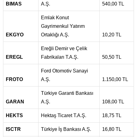
BIMAS
A.Ş.
540,00 TL
Emlak Konut
Gayrimenkul Yatırım
EKGYO
Ortaklığı A.Ş.
10,20 TL
Ereğli Demir ve Çelik
EREGL
Fabrikaları T.A.Ş.
50,50 TL
Ford Otomotiv Sanayi
FROTO
A.Ş.
1.150,00 TL
Türkiye Garanti Bankası
GARAN
A.Ş.
108,00 TL
HEKTS
Hektaş Ticaret T.A.Ş.
18,75 TL
ISCTR
Türkiye İş Bankası A.Ş.
16,80 TL