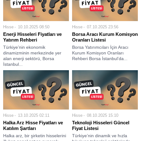
Hisse
10.10.2025 08:50
Hisse
07.10.2025 23:56
Enerji Hisseleri Fiyatları ve
Borsa Aracı Kurum Komisyon
Yatırım Rehberi
Oranları Listesi
Türkiye’nin ekonomik
Borsa Yatırımcıları İçin Aracı
dinamizminin merkezinde yer
Kurum Komisyon Oranları
alan enerji sektörü, Borsa
Rehberi Borsa İstanbul’da...
İstanbul...
Hisse
13.10.2025 02:11
Hisse
08.10.2025 15:10
Halka Arz Hisse Fiyatları ve
Teknoloji Hisseleri Güncel
Katılım Şartları
Fiyat Listesi
Halka arz, bir şirketin hisselerini
Türkiye’nin dinamik ve hızla