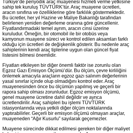
Türkiye’de periyodik araç muayenesi hizmeti verme yetkisine
sahip tek kuruluş TÜVTÜRK’tür. Araç muayene ücretleri,
aracın sınıfına ve özelliklerine göre farklılık göstermektedir.
Bu ücretler, her yıl Hazine ve Maliye Bakanlığı tarafından
belirlenen yeniden değerleme oranına göre güncellenir.
Fiyatlandırmadaki temel ayrım, aracın cinsi üzerine
kuruludur. Örneğin, bir otomobil ile bir otobüs veya
kamyonun muayene süreci ve kontrol edilen aksamları farklı
olduğu için ücretleri de değişkenlik gösterir. Bu nedenle araç
sahiplerinin kendi araç tiplerine uygun olan güncel fiyat
listesini bilmesi önemlidir.
Fiyatları etkileyen bir diğer önemli faktör ise zorunlu olan
Egzoz Gazı Emisyon Ölçümü’dür. Bu ölçüm, çevre kirliliğini
önlemek amacıyla araçların egzoz gazı salınım değerlerinin
yasal sınırlar içinde olup olmadığını kontrol eder. Araç
muayenesinden önce bu ölçümün yapılmış ve geçerli bir
rapora sahip olması zorunludur. Egzoz emisyon ölçümü,
genel muayene ücretine dahil değildir ve ayrıca
ücretlendirilir. Araç sahipleri bu işlemi TÜVTÜRK
istasyonlarında veya yetkili diğer ölçüm noktalarında
yaptırabilirler. Geçerli bir emisyon ölçümü olmayan araçlar,
muayeneden “Ağır Kusurlu” sayılarak geçemezler.
Muayene sürecinde dikkat edilmesi gereken bir diğer maliyet