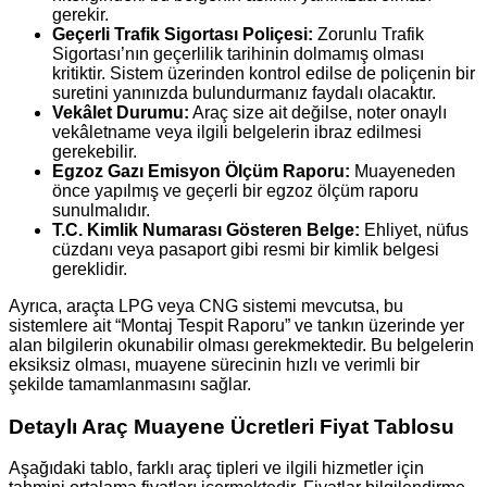
gerekir.
Geçerli Trafik Sigortası Poliçesi:
Zorunlu Trafik
Sigortası’nın geçerlilik tarihinin dolmamış olması
kritiktir. Sistem üzerinden kontrol edilse de poliçenin bir
suretini yanınızda bulundurmanız faydalı olacaktır.
Vekâlet Durumu:
Araç size ait değilse, noter onaylı
vekâletname veya ilgili belgelerin ibraz edilmesi
gerekebilir.
Egzoz Gazı Emisyon Ölçüm Raporu:
Muayeneden
önce yapılmış ve geçerli bir egzoz ölçüm raporu
sunulmalıdır.
T.C. Kimlik Numarası Gösteren Belge:
Ehliyet, nüfus
cüzdanı veya pasaport gibi resmi bir kimlik belgesi
gereklidir.
Ayrıca, araçta LPG veya CNG sistemi mevcutsa, bu
sistemlere ait “Montaj Tespit Raporu” ve tankın üzerinde yer
alan bilgilerin okunabilir olması gerekmektedir. Bu belgelerin
eksiksiz olması, muayene sürecinin hızlı ve verimli bir
şekilde tamamlanmasını sağlar.
Detaylı Araç Muayene Ücretleri Fiyat Tablosu
Aşağıdaki tablo, farklı araç tipleri ve ilgili hizmetler için