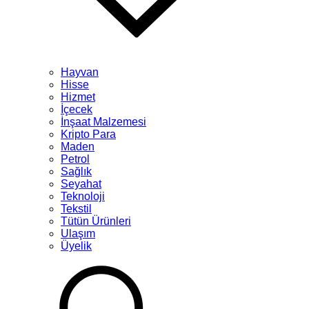
Hayvan
Hisse
Hizmet
İçecek
İnşaat Malzemesi
Kripto Para
Maden
Petrol
Sağlık
Seyahat
Teknoloji
Tekstil
Tütün Ürünleri
Ulaşım
Üyelik