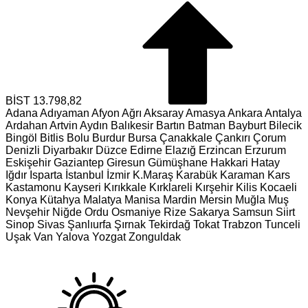
BİST
13.798,82
Adana
Adıyaman
Afyon
Ağrı
Aksaray
Amasya
Ankara
Antalya
Ardahan
Artvin
Aydın
Balıkesir
Bartın
Batman
Bayburt
Bilecik
Bingöl
Bitlis
Bolu
Burdur
Bursa
Çanakkale
Çankırı
Çorum
Denizli
Diyarbakır
Düzce
Edirne
Elazığ
Erzincan
Erzurum
Eskişehir
Gaziantep
Giresun
Gümüşhane
Hakkari
Hatay
Iğdır
Isparta
İstanbul
İzmir
K.Maraş
Karabük
Karaman
Kars
Kastamonu
Kayseri
Kırıkkale
Kırklareli
Kırşehir
Kilis
Kocaeli
Konya
Kütahya
Malatya
Manisa
Mardin
Mersin
Muğla
Muş
Nevşehir
Niğde
Ordu
Osmaniye
Rize
Sakarya
Samsun
Siirt
Sinop
Sivas
Şanlıurfa
Şırnak
Tekirdağ
Tokat
Trabzon
Tunceli
Uşak
Van
Yalova
Yozgat
Zonguldak