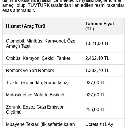
tahmini ortalama fiyatları içermektedir. Fiyatlar bilgilendirme
amaçlı olup, TÜVTÜRK tarafından ilan edilen resmi rakamlar
esas alınmalıdır.
Tahmini Fiyat
Hizmet / Araç Türü
(TL)
Otomobil, Minibüs, Kamyonet, Özel
1.821,60 TL
Amaçlı Taşıt
Otobüs, Kamyon, Çekici, Tanker
2.462,40 TL
Römork ve Yarı Römork
1.382,70 TL
Traktör (Römorklu, Römorksuz)
927,60 TL
Motosiklet ve Motorlu Bisiklet
927,60 TL
Zorunlu Egzoz Gazı Emisyon
256,00 TL
Ölçümü
Muayene Tekrarı (İlk seferde kalan
Ücretsiz (1 Ay