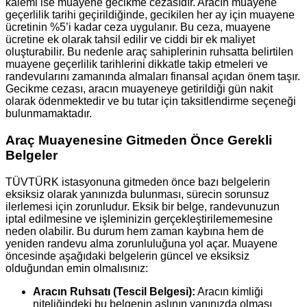
kalemi ise muayene gecikme cezasıdır. Aracın muayene
geçerlilik tarihi geçirildiğinde, gecikilen her ay için muayene
ücretinin %5’i kadar ceza uygulanır. Bu ceza, muayene
ücretine ek olarak tahsil edilir ve ciddi bir ek maliyet
oluşturabilir. Bu nedenle araç sahiplerinin ruhsatta belirtilen
muayene geçerlilik tarihlerini dikkatle takip etmeleri ve
randevularını zamanında almaları finansal açıdan önem taşır.
Gecikme cezası, aracın muayeneye getirildiği gün nakit
olarak ödenmektedir ve bu tutar için taksitlendirme seçeneği
bulunmamaktadır.
Araç Muayenesine Gitmeden Önce Gerekli
Belgeler
TÜVTÜRK istasyonuna gitmeden önce bazı belgelerin
eksiksiz olarak yanınızda bulunması, sürecin sorunsuz
ilerlemesi için zorunludur. Eksik bir belge, randevunuzun
iptal edilmesine ve işleminizin gerçekleştirilememesine
neden olabilir. Bu durum hem zaman kaybına hem de
yeniden randevu alma zorunluluğuna yol açar. Muayene
öncesinde aşağıdaki belgelerin güncel ve eksiksiz
olduğundan emin olmalısınız:
Aracın Ruhsatı (Tescil Belgesi):
Aracın kimliği
niteliğindeki bu belgenin aslının yanınızda olması