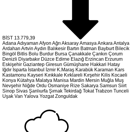
BİST
13.779,39
Adana
Adıyaman
Afyon
Ağrı
Aksaray
Amasya
Ankara
Antalya
Ardahan
Artvin
Aydın
Balıkesir
Bartın
Batman
Bayburt
Bilecik
Bingöl
Bitlis
Bolu
Burdur
Bursa
Çanakkale
Çankırı
Çorum
Denizli
Diyarbakır
Düzce
Edirne
Elazığ
Erzincan
Erzurum
Eskişehir
Gaziantep
Giresun
Gümüşhane
Hakkari
Hatay
Iğdır
Isparta
İstanbul
İzmir
K.Maraş
Karabük
Karaman
Kars
Kastamonu
Kayseri
Kırıkkale
Kırklareli
Kırşehir
Kilis
Kocaeli
Konya
Kütahya
Malatya
Manisa
Mardin
Mersin
Muğla
Muş
Nevşehir
Niğde
Ordu
Osmaniye
Rize
Sakarya
Samsun
Siirt
Sinop
Sivas
Şanlıurfa
Şırnak
Tekirdağ
Tokat
Trabzon
Tunceli
Uşak
Van
Yalova
Yozgat
Zonguldak