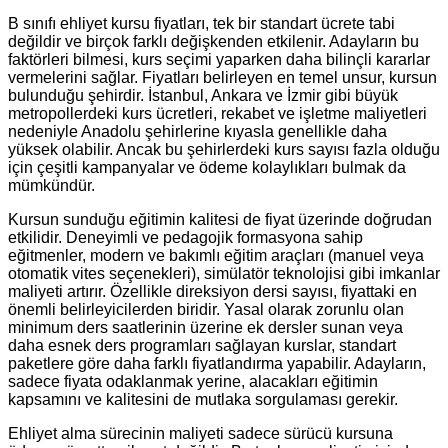
B sınıfı ehliyet kursu fiyatları, tek bir standart ücrete tabi
değildir ve birçok farklı değişkenden etkilenir. Adayların bu
faktörleri bilmesi, kurs seçimi yaparken daha bilinçli kararlar
vermelerini sağlar. Fiyatları belirleyen en temel unsur, kursun
bulunduğu şehirdir. İstanbul, Ankara ve İzmir gibi büyük
metropollerdeki kurs ücretleri, rekabet ve işletme maliyetleri
nedeniyle Anadolu şehirlerine kıyasla genellikle daha
yüksek olabilir. Ancak bu şehirlerdeki kurs sayısı fazla olduğu
için çeşitli kampanyalar ve ödeme kolaylıkları bulmak da
mümkündür.
Kursun sunduğu eğitimin kalitesi de fiyat üzerinde doğrudan
etkilidir. Deneyimli ve pedagojik formasyona sahip
eğitmenler, modern ve bakımlı eğitim araçları (manuel veya
otomatik vites seçenekleri), simülatör teknolojisi gibi imkanlar
maliyeti artırır. Özellikle direksiyon dersi sayısı, fiyattaki en
önemli belirleyicilerden biridir. Yasal olarak zorunlu olan
minimum ders saatlerinin üzerine ek dersler sunan veya
daha esnek ders programları sağlayan kurslar, standart
paketlere göre daha farklı fiyatlandırma yapabilir. Adayların,
sadece fiyata odaklanmak yerine, alacakları eğitimin
kapsamını ve kalitesini de mutlaka sorgulaması gerekir.
Ehliyet alma sürecinin maliyeti sadece sürücü kursuna