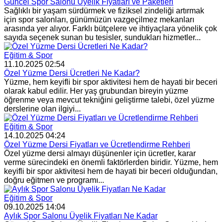
Güncel Spor Salonu Üyelik Fiyatları ve Paketleri
Sağlıklı bir yaşam sürdürmek ve fiziksel zindeliği artırmak
için spor salonları, günümüzün vazgeçilmez mekanları
arasında yer alıyor. Farklı bütçelere ve ihtiyaçlara yönelik çok
sayıda seçenek sunan bu tesisler, sundukları hizmetler...
Eğitim & Spor
11.10.2025 02:54
Özel Yüzme Dersi Ücretleri Ne Kadar?
Yüzme, hem keyifli bir spor aktivitesi hem de hayati bir beceri
olarak kabul edilir. Her yaş grubundan bireyin yüzme
öğrenme veya mevcut tekniğini geliştirme talebi, özel yüzme
derslerine olan ilgiyi...
Eğitim & Spor
14.10.2025 04:24
Özel Yüzme Dersi Fiyatları ve Ücretlendirme Rehberi
Özel yüzme dersi almayı düşünenler için ücretler, karar
verme sürecindeki en önemli faktörlerden biridir. Yüzme, hem
keyifli bir spor aktivitesi hem de hayati bir beceri olduğundan,
doğru eğitmen ve programı...
Eğitim & Spor
09.10.2025 14:04
Aylık Spor Salonu Üyelik Fiyatları Ne Kadar