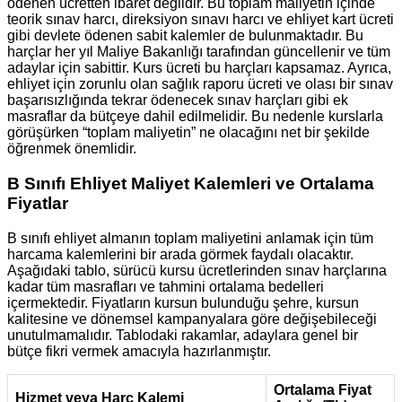
ödenen ücretten ibaret değildir. Bu toplam maliyetin içinde
teorik sınav harcı, direksiyon sınavı harcı ve ehliyet kart ücreti
gibi devlete ödenen sabit kalemler de bulunmaktadır. Bu
harçlar her yıl Maliye Bakanlığı tarafından güncellenir ve tüm
adaylar için sabittir. Kurs ücreti bu harçları kapsamaz. Ayrıca,
ehliyet için zorunlu olan sağlık raporu ücreti ve olası bir sınav
başarısızlığında tekrar ödenecek sınav harçları gibi ek
masraflar da bütçeye dahil edilmelidir. Bu nedenle kurslarla
görüşürken “toplam maliyetin” ne olacağını net bir şekilde
öğrenmek önemlidir.
B Sınıfı Ehliyet Maliyet Kalemleri ve Ortalama
Fiyatlar
B sınıfı ehliyet almanın toplam maliyetini anlamak için tüm
harcama kalemlerini bir arada görmek faydalı olacaktır.
Aşağıdaki tablo, sürücü kursu ücretlerinden sınav harçlarına
kadar tüm masrafları ve tahmini ortalama bedelleri
içermektedir. Fiyatların kursun bulunduğu şehre, kursun
kalitesine ve dönemsel kampanyalara göre değişebileceği
unutulmamalıdır. Tablodaki rakamlar, adaylara genel bir
bütçe fikri vermek amacıyla hazırlanmıştır.
Ortalama Fiyat
Hizmet veya Harç Kalemi