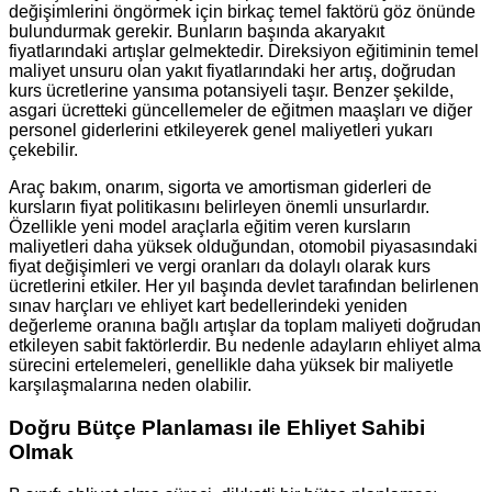
değişimlerini öngörmek için birkaç temel faktörü göz önünde
bulundurmak gerekir. Bunların başında akaryakıt
fiyatlarındaki artışlar gelmektedir. Direksiyon eğitiminin temel
maliyet unsuru olan yakıt fiyatlarındaki her artış, doğrudan
kurs ücretlerine yansıma potansiyeli taşır. Benzer şekilde,
asgari ücretteki güncellemeler de eğitmen maaşları ve diğer
personel giderlerini etkileyerek genel maliyetleri yukarı
çekebilir.
Araç bakım, onarım, sigorta ve amortisman giderleri de
kursların fiyat politikasını belirleyen önemli unsurlardır.
Özellikle yeni model araçlarla eğitim veren kursların
maliyetleri daha yüksek olduğundan, otomobil piyasasındaki
fiyat değişimleri ve vergi oranları da dolaylı olarak kurs
ücretlerini etkiler. Her yıl başında devlet tarafından belirlenen
sınav harçları ve ehliyet kart bedellerindeki yeniden
değerleme oranına bağlı artışlar da toplam maliyeti doğrudan
etkileyen sabit faktörlerdir. Bu nedenle adayların ehliyet alma
sürecini ertelemeleri, genellikle daha yüksek bir maliyetle
karşılaşmalarına neden olabilir.
Doğru Bütçe Planlaması ile Ehliyet Sahibi
Olmak