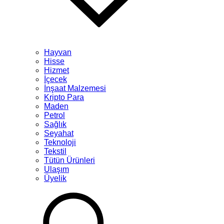
Hayvan
Hisse
Hizmet
İçecek
İnşaat Malzemesi
Kripto Para
Maden
Petrol
Sağlık
Seyahat
Teknoloji
Tekstil
Tütün Ürünleri
Ulaşım
Üyelik