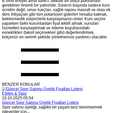
B sınıfı ehliyet alma süreci, dikkatli bir bütçe planlaması
gerektiren önemli bir yatırımdır. Sürecin başında sadece kurs
ücretini değil, sınav harçları, sağlık raporu masrafı ve olası ek
ders ihtiyaçları gibi tüm potansiyel giderleri hesaba katmak,
beklenmedik sürprizlerle karşılaşmanızı önler. Kurs seçimi
yaparken farklı kurumlardan fiyat teklifi almak, sunulan
hizmetleri karşılaştırmak ve ödeme koşullarındaki
esneklikleri (taksit seçenekleri gibi) değerlendirmek,
bütçenizi en verimli şekilde yönetmenize yardımcı olacaktır.
BENZER KONULAR
Eğitim & Spor
10.10.2025 05:54
Güncel Spor Salonu Üyelik Fiyatları Listesi
Spor salonu üyeliği, sağlıklı bir yaşam tarzı benimsemek
isteyenler için...