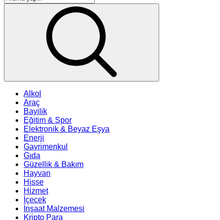
Alkol
Araç
Bayilik
Eğitim & Spor
Elektronik & Beyaz Eşya
Enerji
Gayrimenkul
Gıda
Güzellik & Bakım
Hayvan
Hisse
Hizmet
İçecek
İnşaat Malzemesi
Kripto Para