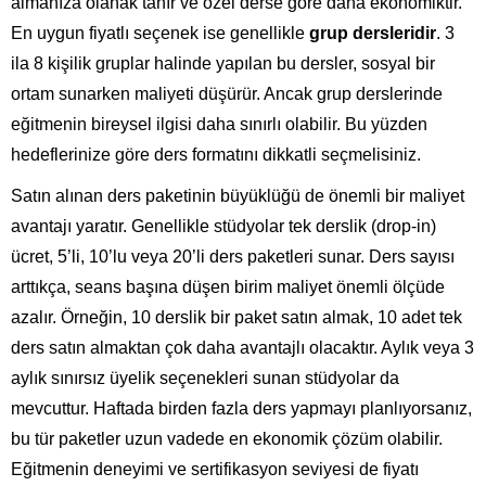
almanıza olanak tanır ve özel derse göre daha ekonomiktir.
En uygun fiyatlı seçenek ise genellikle
grup dersleridir
. 3
ila 8 kişilik gruplar halinde yapılan bu dersler, sosyal bir
ortam sunarken maliyeti düşürür. Ancak grup derslerinde
eğitmenin bireysel ilgisi daha sınırlı olabilir. Bu yüzden
hedeflerinize göre ders formatını dikkatli seçmelisiniz.
Satın alınan ders paketinin büyüklüğü de önemli bir maliyet
avantajı yaratır. Genellikle stüdyolar tek derslik (drop-in)
ücret, 5’li, 10’lu veya 20’li ders paketleri sunar. Ders sayısı
arttıkça, seans başına düşen birim maliyet önemli ölçüde
azalır. Örneğin, 10 derslik bir paket satın almak, 10 adet tek
ders satın almaktan çok daha avantajlı olacaktır. Aylık veya 3
aylık sınırsız üyelik seçenekleri sunan stüdyolar da
mevcuttur. Haftada birden fazla ders yapmayı planlıyorsanız,
bu tür paketler uzun vadede en ekonomik çözüm olabilir.
Eğitmenin deneyimi ve sertifikasyon seviyesi de fiyatı