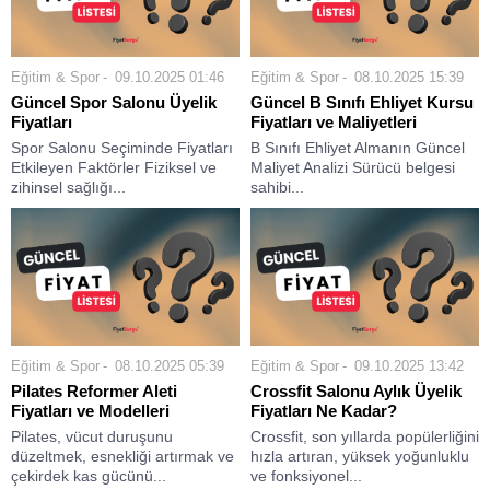
Eğitim & Spor
09.10.2025 01:46
Eğitim & Spor
08.10.2025 15:39
Güncel Spor Salonu Üyelik
Güncel B Sınıfı Ehliyet Kursu
Fiyatları
Fiyatları ve Maliyetleri
Spor Salonu Seçiminde Fiyatları
B Sınıfı Ehliyet Almanın Güncel
Etkileyen Faktörler Fiziksel ve
Maliyet Analizi Sürücü belgesi
zihinsel sağlığı...
sahibi...
Eğitim & Spor
08.10.2025 05:39
Eğitim & Spor
09.10.2025 13:42
Pilates Reformer Aleti
Crossfit Salonu Aylık Üyelik
Fiyatları ve Modelleri
Fiyatları Ne Kadar?
Pilates, vücut duruşunu
Crossfit, son yıllarda popülerliğini
düzeltmek, esnekliği artırmak ve
hızla artıran, yüksek yoğunluklu
çekirdek kas gücünü...
ve fonksiyonel...