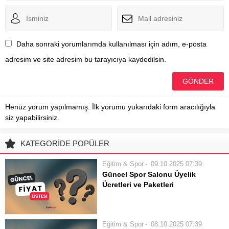
Daha sonraki yorumlarımda kullanılması için adım, e-posta
adresim ve site adresim bu tarayıcıya kaydedilsin.
Henüz yorum yapılmamış. İlk yorumu yukarıdaki form aracılığıyla
siz yapabilirsiniz.
KATEGORİDE POPÜLER
Eğitim & Spor
09.10.2025 07:39
Güncel Spor Salonu Üyelik
Ücretleri ve Paketleri
Güncel Spor Salonu Üyelik Ücretleri
ve Paketleri Sağlıklı bir yaşam tarzı
benimsemek ve fiziksel aktiviteyi
Eğitim & Spor
08.10.2025 07:39
hayatın bir parçası haline getirmek