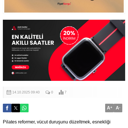
14.10.2025 09:40
0
7
A
+
A
-
Pilates reformer, vücut duruşunu düzeltmek, esnekliği