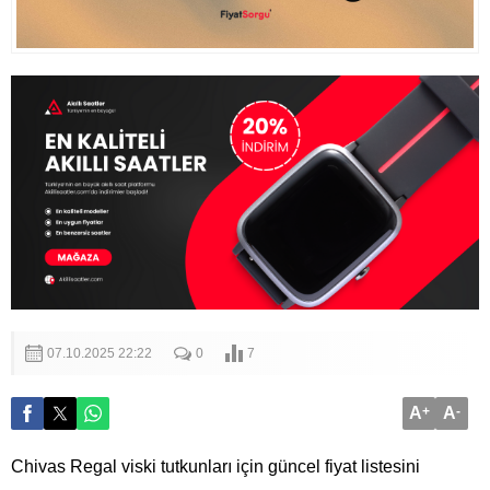
07.10.2025 22:22
0
7
A
+
A
-
Chivas Regal viski tutkunları için güncel fiyat listesini