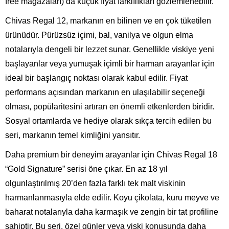
free mağazaları) da küçük fiyat farklılıkları gözlemlenebilir.
Chivas Regal 12, markanın en bilinen ve en çok tüketilen
ürünüdür. Pürüzsüz içimi, bal, vanilya ve olgun elma
notalarıyla dengeli bir lezzet sunar. Genellikle viskiye yeni
başlayanlar veya yumuşak içimli bir harman arayanlar için
ideal bir başlangıç noktası olarak kabul edilir. Fiyat
performans açısından markanın en ulaşılabilir seçeneği
olması, popülaritesini artıran en önemli etkenlerden biridir.
Sosyal ortamlarda ve hediye olarak sıkça tercih edilen bu
seri, markanın temel kimliğini yansıtır.
Daha premium bir deneyim arayanlar için Chivas Regal 18
“Gold Signature” serisi öne çıkar. En az 18 yıl
olgunlaştırılmış 20’den fazla farklı tek malt viskinin
harmanlanmasıyla elde edilir. Koyu çikolata, kuru meyve ve
baharat notalarıyla daha karmaşık ve zengin bir tat profiline
sahiptir. Bu seri, özel günler veya viski konusunda daha