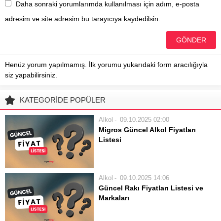
Daha sonraki yorumlarımda kullanılması için adım, e-posta
adresim ve site adresim bu tarayıcıya kaydedilsin.
Henüz yorum yapılmamış. İlk yorumu yukarıdaki form aracılığıyla
siz yapabilirsiniz.
KATEGORİDE POPÜLER
Alkol
09.10.2025 02:00
Migros Güncel Alkol Fiyatları
Listesi
Alkollü içecek alışverişi yaparken en
çok tercih edilen market
zincirlerinden biri olan Migros, geniş
Alkol
09.10.2025 14:06
ürün yelpazesi ve ulaşılabilirliği ile
Güncel Rakı Fiyatları Listesi ve
öne çıkmaktadır. Tüketiciler, bira,
Markaları
şarap, rakı, viski ve diğer alkollü
Türkiye’nin kültürel mirasının önemli
içeceklerin...
bir parçası olan rakı, kendine has