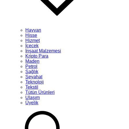
Hayvan
Hisse
Hizmet
İçecek
İnşaat Malzemesi
Kripto Para
Maden
Petrol
Sağlık
Seyahat
Teknoloji
Tekstil
Tütün Ürünleri
Ulaşım
Üyelik