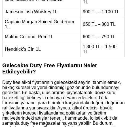
TL
Jameson Irish Whiskey 1L
900 TL – 1.100 TL
Captain Morgan Spiced Gold Rom
650 TL – 800 TL
1L
Malibu Coconut Rom 1L
600 TL – 750 TL
1.300 TL – 1.500
Hendrick’s Cin 1L
TL
Gelecekte Duty Free Fiyatlarını Neler
Etkileyebilir?
Duty free alkol fiyatlarının gelecekteki seyrini tahmin etmek,
birkaç küresel ve yerel dinamiği göz önünde bulundurmayı
gerektirir. En başta, uluslararası piyasalardaki döviz kuru
hareketliliği belirleyici olmaya devam edecektir. Türk
Lirasının yabancı para birimleri karşısındaki değeri, doğrudan
raf fiyatlarına yansıyacaktır. Ayrıca, alkol üreticisi büyük
şirketlerin küresel fiyatlandırma politikaları ve üretim
maliyetlerindeki artışlar (enerji, hammadde, lojistik vb.) da
zamanla duty free mağazalarına yansıyabilir. Bu durum,