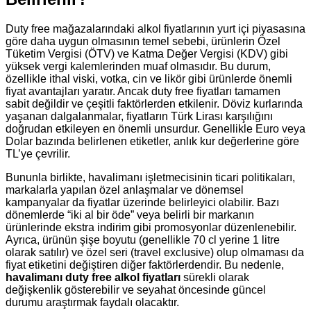
Duty free mağazalarındaki alkol fiyatlarının yurt içi piyasasına
göre daha uygun olmasının temel sebebi, ürünlerin Özel
Tüketim Vergisi (ÖTV) ve Katma Değer Vergisi (KDV) gibi
yüksek vergi kalemlerinden muaf olmasıdır. Bu durum,
özellikle ithal viski, votka, cin ve likör gibi ürünlerde önemli
fiyat avantajları yaratır. Ancak duty free fiyatları tamamen
sabit değildir ve çeşitli faktörlerden etkilenir. Döviz kurlarında
yaşanan dalgalanmalar, fiyatların Türk Lirası karşılığını
doğrudan etkileyen en önemli unsurdur. Genellikle Euro veya
Dolar bazında belirlenen etiketler, anlık kur değerlerine göre
TL’ye çevrilir.
Bununla birlikte, havalimanı işletmecisinin ticari politikaları,
markalarla yapılan özel anlaşmalar ve dönemsel
kampanyalar da fiyatlar üzerinde belirleyici olabilir. Bazı
dönemlerde “iki al bir öde” veya belirli bir markanın
ürünlerinde ekstra indirim gibi promosyonlar düzenlenebilir.
Ayrıca, ürünün şişe boyutu (genellikle 70 cl yerine 1 litre
olarak satılır) ve özel seri (travel exclusive) olup olmaması da
fiyat etiketini değiştiren diğer faktörlerdendir. Bu nedenle,
havalimanı duty free alkol fiyatları
sürekli olarak
değişkenlik gösterebilir ve seyahat öncesinde güncel
durumu araştırmak faydalı olacaktır.