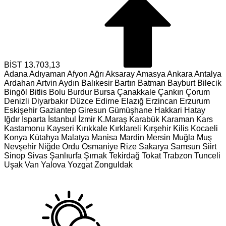
BİST
13.703,13
Adana
Adıyaman
Afyon
Ağrı
Aksaray
Amasya
Ankara
Antalya
Ardahan
Artvin
Aydın
Balıkesir
Bartın
Batman
Bayburt
Bilecik
Bingöl
Bitlis
Bolu
Burdur
Bursa
Çanakkale
Çankırı
Çorum
Denizli
Diyarbakır
Düzce
Edirne
Elazığ
Erzincan
Erzurum
Eskişehir
Gaziantep
Giresun
Gümüşhane
Hakkari
Hatay
Iğdır
Isparta
İstanbul
İzmir
K.Maraş
Karabük
Karaman
Kars
Kastamonu
Kayseri
Kırıkkale
Kırklareli
Kırşehir
Kilis
Kocaeli
Konya
Kütahya
Malatya
Manisa
Mardin
Mersin
Muğla
Muş
Nevşehir
Niğde
Ordu
Osmaniye
Rize
Sakarya
Samsun
Siirt
Sinop
Sivas
Şanlıurfa
Şırnak
Tekirdağ
Tokat
Trabzon
Tunceli
Uşak
Van
Yalova
Yozgat
Zonguldak