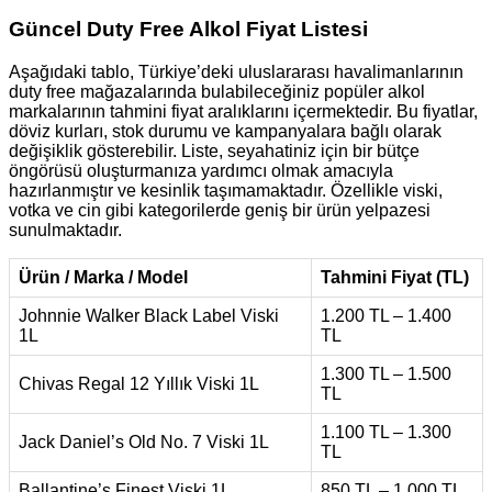
Güncel Duty Free Alkol Fiyat Listesi
Aşağıdaki tablo, Türkiye’deki uluslararası havalimanlarının
duty free mağazalarında bulabileceğiniz popüler alkol
markalarının tahmini fiyat aralıklarını içermektedir. Bu fiyatlar,
döviz kurları, stok durumu ve kampanyalara bağlı olarak
değişiklik gösterebilir. Liste, seyahatiniz için bir bütçe
öngörüsü oluşturmanıza yardımcı olmak amacıyla
hazırlanmıştır ve kesinlik taşımamaktadır. Özellikle viski,
votka ve cin gibi kategorilerde geniş bir ürün yelpazesi
sunulmaktadır.
Ürün / Marka / Model
Tahmini Fiyat (TL)
Johnnie Walker Black Label Viski
1.200 TL – 1.400
1L
TL
1.300 TL – 1.500
Chivas Regal 12 Yıllık Viski 1L
TL
1.100 TL – 1.300
Jack Daniel’s Old No. 7 Viski 1L
TL
Ballantine’s Finest Viski 1L
850 TL – 1.000 TL