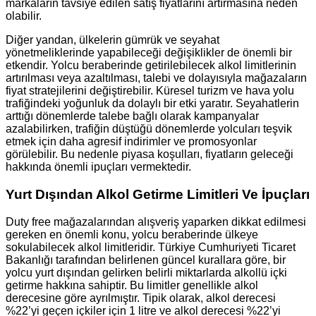
markaların tavsiye edilen satış fiyatlarını artırmasına neden
olabilir.
Diğer yandan, ülkelerin gümrük ve seyahat
yönetmeliklerinde yapabileceği değişiklikler de önemli bir
etkendir. Yolcu beraberinde getirilebilecek alkol limitlerinin
artırılması veya azaltılması, talebi ve dolayısıyla mağazaların
fiyat stratejilerini değiştirebilir. Küresel turizm ve hava yolu
trafiğindeki yoğunluk da dolaylı bir etki yaratır. Seyahatlerin
arttığı dönemlerde talebe bağlı olarak kampanyalar
azalabilirken, trafiğin düştüğü dönemlerde yolcuları teşvik
etmek için daha agresif indirimler ve promosyonlar
görülebilir. Bu nedenle piyasa koşulları, fiyatların geleceği
hakkında önemli ipuçları vermektedir.
Yurt Dışından Alkol Getirme Limitleri Ve İpuçları
Duty free mağazalarından alışveriş yaparken dikkat edilmesi
gereken en önemli konu, yolcu beraberinde ülkeye
sokulabilecek alkol limitleridir. Türkiye Cumhuriyeti Ticaret
Bakanlığı tarafından belirlenen güncel kurallara göre, bir
yolcu yurt dışından gelirken belirli miktarlarda alkollü içki
getirme hakkına sahiptir. Bu limitler genellikle alkol
derecesine göre ayrılmıştır. Tipik olarak, alkol derecesi
%22’yi geçen içkiler için 1 litre ve alkol derecesi %22’yi