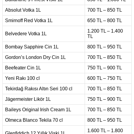
Absolut Votka 1L
700 TL – 850 TL
Smirnoff Red Votka 1L
650 TL – 800 TL
1.200 TL – 1.400
Belvedere Votka 1L
TL
Bombay Sapphire Cin 1L
800 TL – 950 TL
Gordon’s London Dry Cin 1L
700 TL – 850 TL
Beefeater Cin 1L
750 TL – 900 TL
Yeni Rakı 100 cl
600 TL – 750 TL
Tekirdağ Rakısı Altın Seri 100 cl
700 TL – 850 TL
Jägermeister Likör 1L
750 TL – 900 TL
Baileys Original Irish Cream 1L
700 TL – 850 TL
Olmeca Blanco Tekila 70 cl
800 TL – 950 TL
1.600 TL – 1.800
Glenfiddich 12 Yıllık Viski 1L