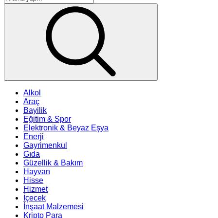
Alkol
Araç
Bayilik
Eğitim & Spor
Elektronik & Beyaz Eşya
Enerji
Gayrimenkul
Gıda
Güzellik & Bakım
Hayvan
Hisse
Hizmet
İçecek
İnşaat Malzemesi
Kripto Para