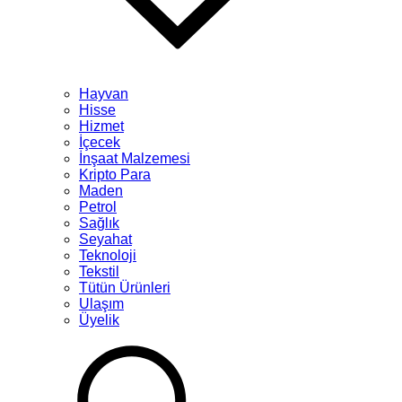
Hayvan
Hisse
Hizmet
İçecek
İnşaat Malzemesi
Kripto Para
Maden
Petrol
Sağlık
Seyahat
Teknoloji
Tekstil
Tütün Ürünleri
Ulaşım
Üyelik