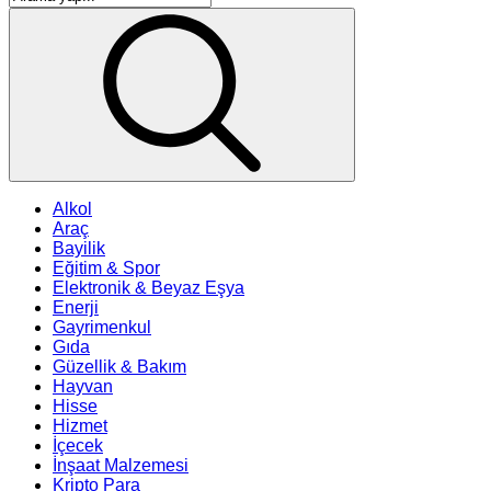
Alkol
Araç
Bayilik
Eğitim & Spor
Elektronik & Beyaz Eşya
Enerji
Gayrimenkul
Gıda
Güzellik & Bakım
Hayvan
Hisse
Hizmet
İçecek
İnşaat Malzemesi
Kripto Para