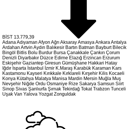
BİST
13.779,39
Adana
Adıyaman
Afyon
Ağrı
Aksaray
Amasya
Ankara
Antalya
Ardahan
Artvin
Aydın
Balıkesir
Bartın
Batman
Bayburt
Bilecik
Bingöl
Bitlis
Bolu
Burdur
Bursa
Çanakkale
Çankırı
Çorum
Denizli
Diyarbakır
Düzce
Edirne
Elazığ
Erzincan
Erzurum
Eskişehir
Gaziantep
Giresun
Gümüşhane
Hakkari
Hatay
Iğdır
Isparta
İstanbul
İzmir
K.Maraş
Karabük
Karaman
Kars
Kastamonu
Kayseri
Kırıkkale
Kırklareli
Kırşehir
Kilis
Kocaeli
Konya
Kütahya
Malatya
Manisa
Mardin
Mersin
Muğla
Muş
Nevşehir
Niğde
Ordu
Osmaniye
Rize
Sakarya
Samsun
Siirt
Sinop
Sivas
Şanlıurfa
Şırnak
Tekirdağ
Tokat
Trabzon
Tunceli
Uşak
Van
Yalova
Yozgat
Zonguldak