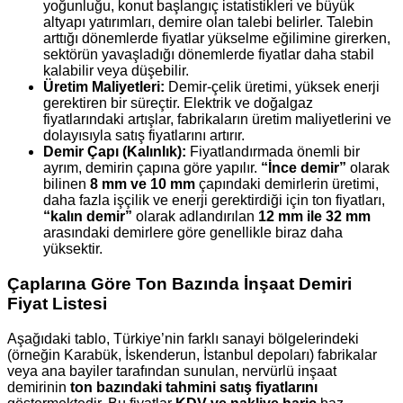
yoğunluğu, konut başlangıç istatistikleri ve büyük
altyapı yatırımları, demire olan talebi belirler. Talebin
arttığı dönemlerde fiyatlar yükselme eğilimine girerken,
sektörün yavaşladığı dönemlerde fiyatlar daha stabil
kalabilir veya düşebilir.
Üretim Maliyetleri:
Demir-çelik üretimi, yüksek enerji
gerektiren bir süreçtir. Elektrik ve doğalgaz
fiyatlarındaki artışlar, fabrikaların üretim maliyetlerini ve
dolayısıyla satış fiyatlarını artırır.
Demir Çapı (Kalınlık):
Fiyatlandırmada önemli bir
ayrım, demirin çapına göre yapılır.
“İnce demir”
olarak
bilinen
8 mm ve 10 mm
çapındaki demirlerin üretimi,
daha fazla işçilik ve enerji gerektirdiği için ton fiyatları,
“kalın demir”
olarak adlandırılan
12 mm ile 32 mm
arasındaki demirlere göre genellikle biraz daha
yüksektir.
Çaplarına Göre Ton Bazında İnşaat Demiri
Fiyat Listesi
Aşağıdaki tablo, Türkiye’nin farklı sanayi bölgelerindeki
(örneğin Karabük, İskenderun, İstanbul depoları) fabrikalar
veya ana bayiler tarafından sunulan, nervürlü inşaat
demirinin
ton bazındaki tahmini satış fiyatlarını