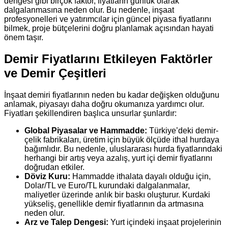
dengesi gibi birçok faktör, fiyatların günlük olarak
dalgalanmasına neden olur. Bu nedenle, inşaat
profesyonelleri ve yatırımcılar için güncel piyasa fiyatlarını
bilmek, proje bütçelerini doğru planlamak açısından hayati
önem taşır.
Demir Fiyatlarını Etkileyen Faktörler
ve Demir Çeşitleri
İnşaat demiri fiyatlarının neden bu kadar değişken olduğunu
anlamak, piyasayı daha doğru okumanıza yardımcı olur.
Fiyatları şekillendiren başlıca unsurlar şunlardır:
Global Piyasalar ve Hammadde:
Türkiye’deki demir-
çelik fabrikaları, üretim için büyük ölçüde ithal hurdaya
bağımlıdır. Bu nedenle, uluslararası hurda fiyatlarındaki
herhangi bir artış veya azalış, yurt içi demir fiyatlarını
doğrudan etkiler.
Döviz Kuru:
Hammadde ithalata dayalı olduğu için,
Dolar/TL ve Euro/TL kurundaki dalgalanmalar,
maliyetler üzerinde anlık bir baskı oluşturur. Kurdaki
yükseliş, genellikle demir fiyatlarının da artmasına
neden olur.
Arz ve Talep Dengesi:
Yurt içindeki inşaat projelerinin