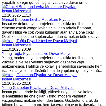
yapabilmek için güncel tuğla fiyatları ve duvar örme...
İnşaat Malzemesi
12.10.2025 11:10
Güncel Betopan Levha Metrekare Fiyatları
İnşaat ve dekorasyon projelerinde sıklıkla tercih edilen
çimento esaslı yonga levhalar, bilinen adıyla Betopan,
dayanıklılığı ve çok yönlü kullanım alanlarıyla öne çıkar.
Özellikle dış cephe kaplamalarından iç mekan bölme duvar...
İnşaat Malzemesi
11.10.2025 20:09
Ytong Tuğla Fiyat Listesi ve Duvar Maliyeti
Ytong, modern inşaat projelerinde sıklıkla tercih edilen,
yüksek ısı ve ses yalıtımı sağlayan gazbeton yapı
malzemesidir. Hafifliği ve kolay işlenebilirliği sayesinde hem
işçilik maliyetlerini düşürür hem de yapıların genel yükünü...
İnşaat Malzemesi
12.10.2025 20:10
Ytong Gazbeton Fiyatları ve Duvar Maliyeti
İnşaat projelerinde hafifliği, yüksek ısı yalıtımı ve kolay
işlenebilirliği ile öne çıkan Ytong, modern yapıların
vazgeçilmez malzemelerinden biridir. Gazbeton olarak da
bilinen bu yapı elemanı, hem taşıyıcı olmayan iç duvarlarda...