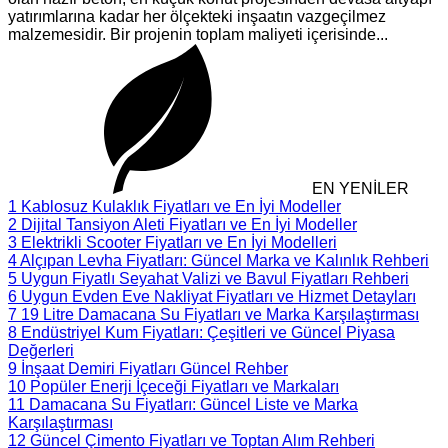
yatırımlarına kadar her ölçekteki inşaatın vazgeçilmez
malzemesidir. Bir projenin toplam maliyeti içerisinde...
EN YENİLER
1
Kablosuz Kulaklık Fiyatları ve En İyi Modeller
2
Dijital Tansiyon Aleti Fiyatları ve En İyi Modeller
3
Elektrikli Scooter Fiyatları ve En İyi Modelleri
4
Alçıpan Levha Fiyatları: Güncel Marka ve Kalınlık Rehberi
5
Uygun Fiyatlı Seyahat Valizi ve Bavul Fiyatları Rehberi
6
Uygun Evden Eve Nakliyat Fiyatları ve Hizmet Detayları
7
19 Litre Damacana Su Fiyatları ve Marka Karşılaştırması
8
Endüstriyel Kum Fiyatları: Çeşitleri ve Güncel Piyasa
Değerleri
9
İnşaat Demiri Fiyatları Güncel Rehber
10
Popüler Enerji İçeceği Fiyatları ve Markaları
11
Damacana Su Fiyatları: Güncel Liste ve Marka
Karşılaştırması
12
Güncel Çimento Fiyatları ve Toptan Alım Rehberi