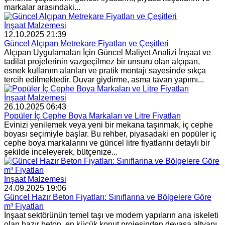
markalar arasındaki...
İnşaat Malzemesi
12.10.2025 21:39
Güncel Alçıpan Metrekare Fiyatları ve Çeşitleri
Alçıpan Uygulamaları İçin Güncel Maliyet Analizi İnşaat ve
tadilat projelerinin vazgeçilmez bir unsuru olan alçıpan,
esnek kullanım alanları ve pratik montajı sayesinde sıkça
tercih edilmektedir. Duvar giydirme, asma tavan yapımı...
İnşaat Malzemesi
26.10.2025 06:43
Popüler İç Cephe Boya Markaları ve Litre Fiyatları
Evinizi yenilemek veya yeni bir mekana taşınmak, iç cephe
boyası seçimiyle başlar. Bu rehber, piyasadaki en popüler iç
cephe boya markalarını ve güncel litre fiyatlarını detaylı bir
şekilde inceleyerek, bütçenize...
İnşaat Malzemesi
24.09.2025 19:06
Güncel Hazır Beton Fiyatları: Sınıflarına ve Bölgelere Göre
m³ Fiyatları
İnşaat sektörünün temel taşı ve modern yapıların ana iskeleti
olan hazır beton, en küçük konut projesinden devasa altyapı