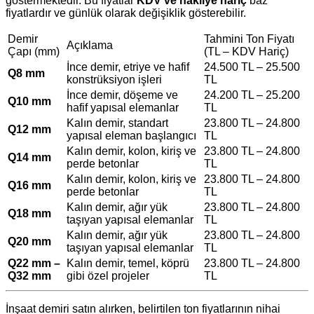
göstermektedir. Bu fiyatlar
KDV ve nakliye hariç
baz
fiyatlardır ve günlük olarak değişiklik gösterebilir.
Demir
Tahmini Ton Fiyatı
Açıklama
Çapı (mm)
(TL – KDV Hariç)
İnce demir, etriye ve hafif
24.500 TL – 25.500
Q8 mm
konstrüksiyon işleri
TL
İnce demir, döşeme ve
24.200 TL – 25.200
Q10 mm
hafif yapısal elemanlar
TL
Kalın demir, standart
23.800 TL – 24.800
Q12 mm
yapısal eleman başlangıcı
TL
Kalın demir, kolon, kiriş ve
23.800 TL – 24.800
Q14 mm
perde betonlar
TL
Kalın demir, kolon, kiriş ve
23.800 TL – 24.800
Q16 mm
perde betonlar
TL
Kalın demir, ağır yük
23.800 TL – 24.800
Q18 mm
taşıyan yapısal elemanlar
TL
Kalın demir, ağır yük
23.800 TL – 24.800
Q20 mm
taşıyan yapısal elemanlar
TL
Q22 mm –
Kalın demir, temel, köprü
23.800 TL – 24.800
Q32 mm
gibi özel projeler
TL
İnşaat demiri satın alırken, belirtilen ton fiyatlarının nihai