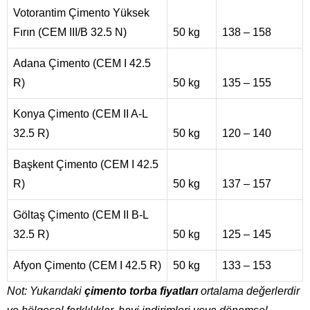
Votorantim Çimento Yüksek
Fırın (CEM III/B 32.5 N)
50 kg
138 – 158
Adana Çimento (CEM I 42.5
R)
50 kg
135 – 155
Konya Çimento (CEM II A-L
32.5 R)
50 kg
120 – 140
Başkent Çimento (CEM I 42.5
R)
50 kg
137 – 157
Göltaş Çimento (CEM II B-L
32.5 R)
50 kg
125 – 145
Afyon Çimento (CEM I 42.5 R)
50 kg
133 – 153
Not: Yukarıdaki
çimento torba fiyatları
ortalama değerlerdir