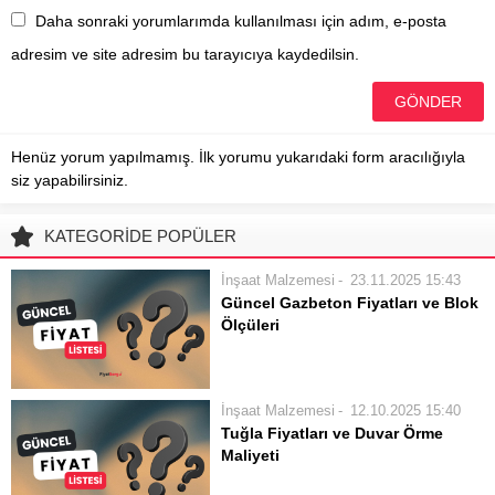
Daha sonraki yorumlarımda kullanılması için adım, e-posta
adresim ve site adresim bu tarayıcıya kaydedilsin.
Henüz yorum yapılmamış. İlk yorumu yukarıdaki form aracılığıyla
siz yapabilirsiniz.
KATEGORİDE POPÜLER
İnşaat Malzemesi
23.11.2025 15:43
Güncel Gazbeton Fiyatları ve Blok
Ölçüleri
Gazbeton, modern inşaat sektörünün
temel yapı elemanlarından biridir.
Hafifliği, yüksek ısı ve ses yalıtım
İnşaat Malzemesi
12.10.2025 15:40
özellikleri sayesinde pek çok projede
Tuğla Fiyatları ve Duvar Örme
tercih edilen gazbeton bloklar, enerji
Maliyeti
verimliliği ve kolay uygulanabilirlik
İnşaat ve tadilat projelerinin temel
sunar. Bu...