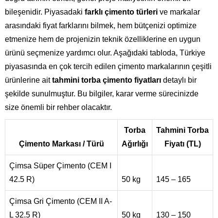
bileşenidir. Piyasadaki
farklı çimento türleri
ve markalar
arasındaki fiyat farklarını bilmek, hem bütçenizi optimize
etmenize hem de projenizin teknik özelliklerine en uygun
ürünü seçmenize yardımcı olur. Aşağıdaki tabloda, Türkiye
piyasasında en çok tercih edilen çimento markalarının çeşitli
ürünlerine ait
tahmini torba çimento fiyatları
detaylı bir
şekilde sunulmuştur. Bu bilgiler, karar verme sürecinizde
size önemli bir rehber olacaktır.
Torba
Tahmini Torba
Çimento Markası / Türü
Ağırlığı
Fiyatı (TL)
Çimsa Süper Çimento (CEM I
42.5 R)
50 kg
145 – 165
Çimsa Gri Çimento (CEM II A-
L 32.5 R)
50 kg
130 – 150