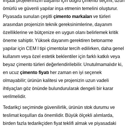
İnşaat projelerinizin başarısı için doğru çimento seçimi, uzun
ömürlü ve güvenli yapılar inşa etmenin temelini oluşturur.
Piyasada sunulan çeşitli
çimento markaları
ve türleri
arasından projenizin teknik gereksinimlerine, dayanım
özelliklerine ve bütçenize en uygun olanı belirlemek kritik
öneme sahiptir. Yüksek dayanım gerektiren betonarme
yapılar için CEM I tipi çimentolar tercih edilirken, daha genel
kullanım veya özel estetik beklentiler için farklı katkılı veya
beyaz çimento türleri değerlendirilebilir. Unutulmamalıdır ki,
en ucuz
çimento fiyatı
her zaman en iyi seçenek
olmayabilir; ürünün kalitesi ve projenizin uzun vadeli
ihtiyaçları göz önünde bulundurularak dengeli bir karar
verilmelidir.
Tedarikçi seçiminde güvenilirlik, ürünün stok durumu ve
teslimat koşulları da önemlidir. Büyük ölçekli alımlarda,
birden fazla tedarikçiden fiyat teklifi almak ve piyasadaki