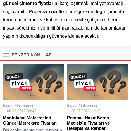
güncel çimento fiyatlarını
karşılaştırmak, maliyet avantajı
sağlayabilir. Projenizin özelliklerine göre en doğru çimento
türünü belirlemek ve kaliteli malzemeyle çalışmak, hem
inşaat sürecinizin verimliliğini artıracak hem de tamamlanan
yapının dayanıklılığını güvence altına alacaktır.
BENZER KONULAR
İnşaat Malzemesi
İnşaat Malzemesi
06.11.2025 09:43
20.07.2026 11:12
Mantolama Malzemeleri
Pompalı Hazır Beton
Güncel Metrekare Fiyatları
Metreküp Fiyatları ve
Hesaplama Rehberi
Dış cephe mantolama, binaların