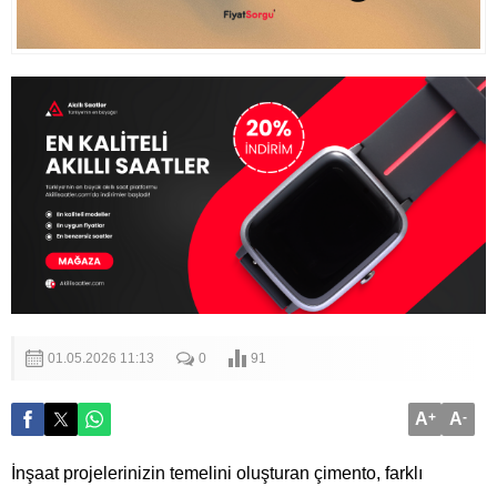
01.05.2026 11:13
0
91
A
+
A
-
İnşaat projelerinizin temelini oluşturan çimento, farklı