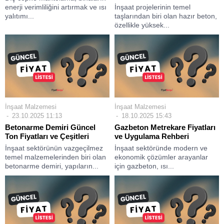
enerji verimliliğini artırmak ve ısı
İnşaat projelerinin temel
yalıtımı...
taşlarından biri olan hazır beton,
özellikle yüksek...
İnşaat Malzemesi
İnşaat Malzemesi
23.10.2025 11:13
18.10.2025 15:43
Betonarme Demiri Güncel
Gazbeton Metrekare Fiyatları
Ton Fiyatları ve Çeşitleri
ve Uygulama Rehberi
İnşaat sektörünün vazgeçilmez
İnşaat sektöründe modern ve
temel malzemelerinden biri olan
ekonomik çözümler arayanlar
betonarme demiri, yapıların...
için gazbeton, ısı...