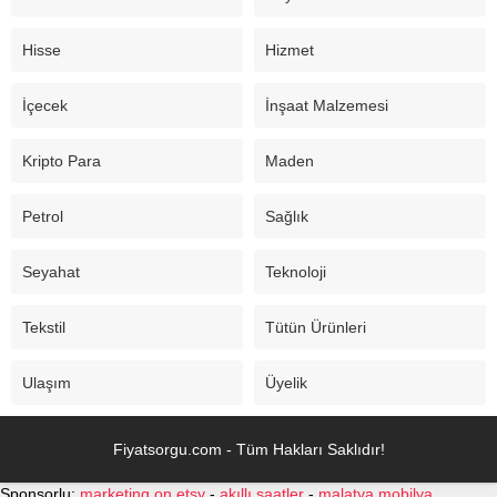
Hisse
Hizmet
İçecek
İnşaat Malzemesi
Kripto Para
Maden
Petrol
Sağlık
Seyahat
Teknoloji
Tekstil
Tütün Ürünleri
Ulaşım
Üyelik
Fiyatsorgu.com - Tüm Hakları Saklıdır!
Sponsorlu:
marketing on etsy
-
akıllı saatler
-
malatya mobilya