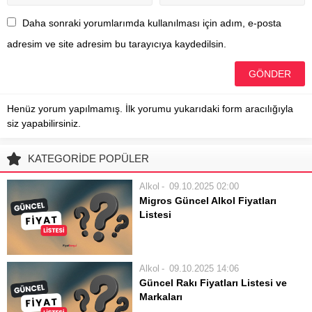
Daha sonraki yorumlarımda kullanılması için adım, e-posta
adresim ve site adresim bu tarayıcıya kaydedilsin.
Henüz yorum yapılmamış. İlk yorumu yukarıdaki form aracılığıyla
siz yapabilirsiniz.
KATEGORİDE POPÜLER
Alkol
09.10.2025 02:00
Migros Güncel Alkol Fiyatları
Listesi
Alkollü içecek alışverişi yaparken en
çok tercih edilen market
zincirlerinden biri olan Migros, geniş
Alkol
09.10.2025 14:06
ürün yelpazesi ve ulaşılabilirliği ile
Güncel Rakı Fiyatları Listesi ve
öne çıkmaktadır. Tüketiciler, bira,
Markaları
şarap, rakı, viski ve diğer alkollü