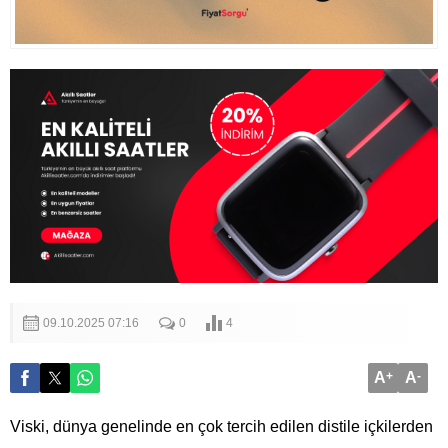
09.10.2025 07:16
0
4
A
+
A
-
Viski, dünya genelinde en çok tercih edilen distile içkilerden