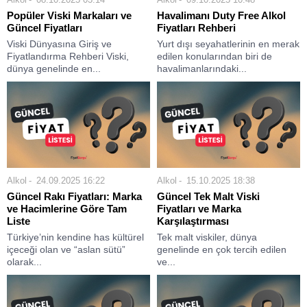
Popüler Viski Markaları ve
Havalimanı Duty Free Alkol
Güncel Fiyatları
Fiyatları Rehberi
Viski Dünyasına Giriş ve
Yurt dışı seyahatlerinin en merak
Fiyatlandırma Rehberi Viski,
edilen konularından biri de
dünya genelinde en...
havalimanlarındaki...
Alkol
24.09.2025 16:22
Alkol
15.10.2025 18:38
Güncel Rakı Fiyatları: Marka
Güncel Tek Malt Viski
ve Hacimlerine Göre Tam
Fiyatları ve Marka
Liste
Karşılaştırması
Türkiye’nin kendine has kültürel
Tek malt viskiler, dünya
içeceği olan ve “aslan sütü”
genelinde en çok tercih edilen
olarak...
ve...