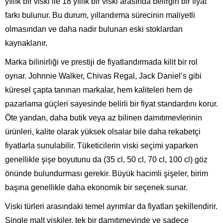
yıllık bir viski ile 18 yıllık bir viski arasında belirgin bir fiyat
farkı bulunur. Bu durum, yıllandırma sürecinin maliyetli
olmasından ve daha nadir bulunan eski stoklardan
kaynaklanır.
Marka bilinirliği ve prestiji de fiyatlandırmada kilit bir rol
oynar. Johnnie Walker, Chivas Regal, Jack Daniel’s gibi
küresel çapta tanınan markalar, hem kaliteleri hem de
pazarlama güçleri sayesinde belirli bir fiyat standardını korur.
Öte yandan, daha butik veya az bilinen damıtımevlerinin
ürünleri, kalite olarak yüksek olsalar bile daha rekabetçi
fiyatlarla sunulabilir. Tüketicilerin viski seçimi yaparken
genellikle şişe boyutunu da (35 cl, 50 cl, 70 cl, 100 cl) göz
önünde bulundurması gerekir. Büyük hacimli şişeler, birim
başına genellikle daha ekonomik bir seçenek sunar.
Viski türleri arasındaki temel ayrımlar da fiyatları şekillendirir.
Single malt viskiler, tek bir damıtımevinde ve sadece