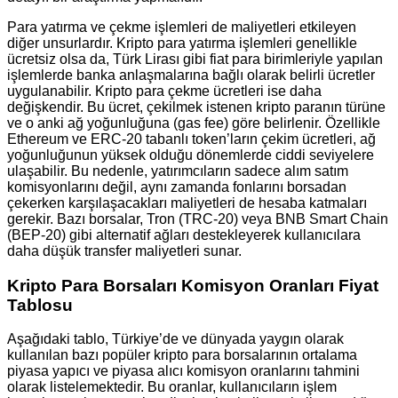
Para yatırma ve çekme işlemleri de maliyetleri etkileyen
diğer unsurlardır. Kripto para yatırma işlemleri genellikle
ücretsiz olsa da, Türk Lirası gibi fiat para birimleriyle yapılan
işlemlerde banka anlaşmalarına bağlı olarak belirli ücretler
uygulanabilir. Kripto para çekme ücretleri ise daha
değişkendir. Bu ücret, çekilmek istenen kripto paranın türüne
ve o anki ağ yoğunluğuna (gas fee) göre belirlenir. Özellikle
Ethereum ve ERC-20 tabanlı token’ların çekim ücretleri, ağ
yoğunluğunun yüksek olduğu dönemlerde ciddi seviyelere
ulaşabilir. Bu nedenle, yatırımcıların sadece alım satım
komisyonlarını değil, aynı zamanda fonlarını borsadan
çekerken karşılaşacakları maliyetleri de hesaba katmaları
gerekir. Bazı borsalar, Tron (TRC-20) veya BNB Smart Chain
(BEP-20) gibi alternatif ağları destekleyerek kullanıcılara
daha düşük transfer maliyetleri sunar.
Kripto Para Borsaları Komisyon Oranları Fiyat
Tablosu
Aşağıdaki tablo, Türkiye’de ve dünyada yaygın olarak
kullanılan bazı popüler kripto para borsalarının ortalama
piyasa yapıcı ve piyasa alıcı komisyon oranlarını tahmini
olarak listelemektedir. Bu oranlar, kullanıcıların işlem