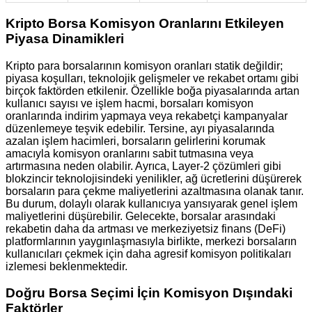
Kripto Borsa Komisyon Oranlarını Etkileyen
Piyasa Dinamikleri
Kripto para borsalarının komisyon oranları statik değildir;
piyasa koşulları, teknolojik gelişmeler ve rekabet ortamı gibi
birçok faktörden etkilenir. Özellikle boğa piyasalarında artan
kullanıcı sayısı ve işlem hacmi, borsaları komisyon
oranlarında indirim yapmaya veya rekabetçi kampanyalar
düzenlemeye teşvik edebilir. Tersine, ayı piyasalarında
azalan işlem hacimleri, borsaların gelirlerini korumak
amacıyla komisyon oranlarını sabit tutmasına veya
artırmasına neden olabilir. Ayrıca, Layer-2 çözümleri gibi
blokzincir teknolojisindeki yenilikler, ağ ücretlerini düşürerek
borsaların para çekme maliyetlerini azaltmasına olanak tanır.
Bu durum, dolaylı olarak kullanıcıya yansıyarak genel işlem
maliyetlerini düşürebilir. Gelecekte, borsalar arasındaki
rekabetin daha da artması ve merkeziyetsiz finans (DeFi)
platformlarının yaygınlaşmasıyla birlikte, merkezi borsaların
kullanıcıları çekmek için daha agresif komisyon politikaları
izlemesi beklenmektedir.
Doğru Borsa Seçimi İçin Komisyon Dışındaki
Faktörler