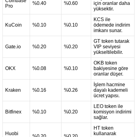
Coinbase
%0.40
%0.60
için oranlar daha
Pro
yüksektir.
KCS ile
KuCoin
%0.10
%0.10
ödemede indirim
imkanı sunar.
GT token tutarak
Gate.io
%0.20
%0.20
VIP seviyesi
yükseltilebilir.
OKB token
OKX
%0.08
%0.10
bakiyesine göre
oranlar düşer.
İşlem hacmine
Kraken
%0.16
%0.26
dayalı kademeli
ücret yapısı.
LEO token ile
Bitfinex
%0.10
%0.20
komisyon indirimi
sağlar.
HT token
Huobi
kullanarak
%0.20
%0.20