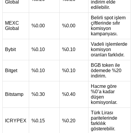
Global
indirim elde
edilebilir.
Belirli spot işlem
MEXC
çiftlerinde sıfır
%0.00
%0.00
Global
komisyon
kampanyası.
Vadeli işlemlerde
Bybit
%0.10
%0.10
komisyon
oranları farklıdır.
BGB token ile
Bitget
%0.10
%0.10
ödemede %20
indirim.
Hacme göre
%0’a kadar
Bitstamp
%0.30
%0.40
düşen
komisyonlar.
Türk Lirası
paritelerinde
ICRYPEX
%0.15
%0.20
farklılık
gösterebilir.