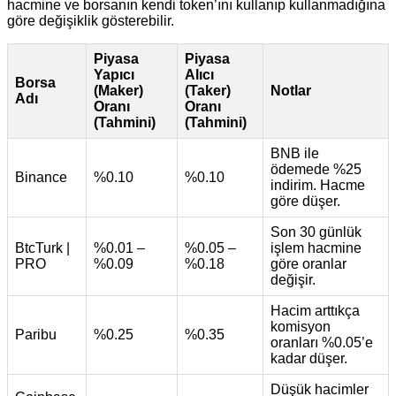
hacmine ve borsanın kendi token’ını kullanıp kullanmadığına
göre değişiklik gösterebilir.
Piyasa
Piyasa
Yapıcı
Alıcı
Borsa
(Maker)
(Taker)
Notlar
Adı
Oranı
Oranı
(Tahmini)
(Tahmini)
BNB ile
ödemede %25
Binance
%0.10
%0.10
indirim. Hacme
göre düşer.
Son 30 günlük
BtcTurk |
%0.01 –
%0.05 –
işlem hacmine
PRO
%0.09
%0.18
göre oranlar
değişir.
Hacim arttıkça
komisyon
Paribu
%0.25
%0.35
oranları %0.05’e
kadar düşer.
Düşük hacimler