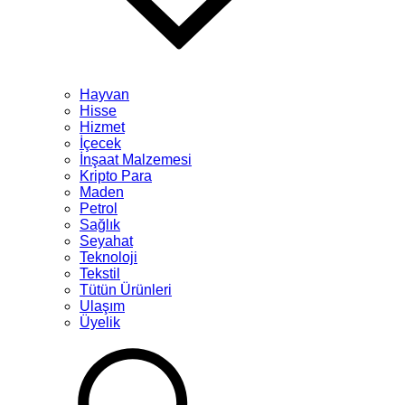
Hayvan
Hisse
Hizmet
İçecek
İnşaat Malzemesi
Kripto Para
Maden
Petrol
Sağlık
Seyahat
Teknoloji
Tekstil
Tütün Ürünleri
Ulaşım
Üyelik