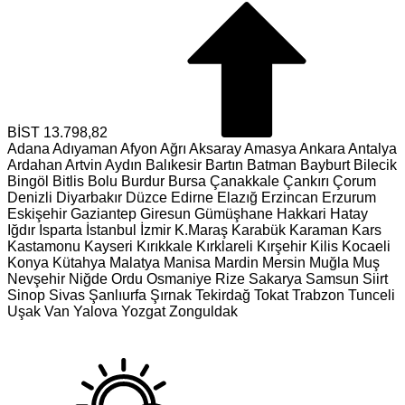
BİST
13.798,82
Adana
Adıyaman
Afyon
Ağrı
Aksaray
Amasya
Ankara
Antalya
Ardahan
Artvin
Aydın
Balıkesir
Bartın
Batman
Bayburt
Bilecik
Bingöl
Bitlis
Bolu
Burdur
Bursa
Çanakkale
Çankırı
Çorum
Denizli
Diyarbakır
Düzce
Edirne
Elazığ
Erzincan
Erzurum
Eskişehir
Gaziantep
Giresun
Gümüşhane
Hakkari
Hatay
Iğdır
Isparta
İstanbul
İzmir
K.Maraş
Karabük
Karaman
Kars
Kastamonu
Kayseri
Kırıkkale
Kırklareli
Kırşehir
Kilis
Kocaeli
Konya
Kütahya
Malatya
Manisa
Mardin
Mersin
Muğla
Muş
Nevşehir
Niğde
Ordu
Osmaniye
Rize
Sakarya
Samsun
Siirt
Sinop
Sivas
Şanlıurfa
Şırnak
Tekirdağ
Tokat
Trabzon
Tunceli
Uşak
Van
Yalova
Yozgat
Zonguldak