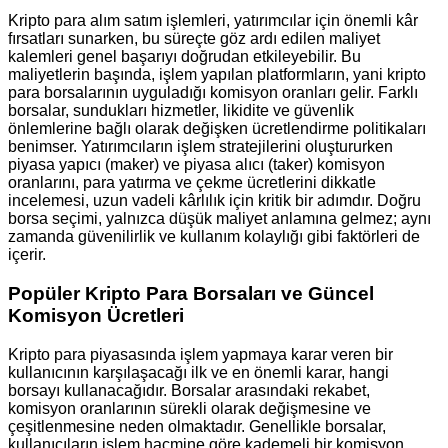
Kripto para alım satım işlemleri, yatırımcılar için önemli kâr
fırsatları sunarken, bu süreçte göz ardı edilen maliyet
kalemleri genel başarıyı doğrudan etkileyebilir. Bu
maliyetlerin başında, işlem yapılan platformların, yani kripto
para borsalarının uyguladığı komisyon oranları gelir. Farklı
borsalar, sundukları hizmetler, likidite ve güvenlik
önlemlerine bağlı olarak değişken ücretlendirme politikaları
benimser. Yatırımcıların işlem stratejilerini oluştururken
piyasa yapıcı (maker) ve piyasa alıcı (taker) komisyon
oranlarını, para yatırma ve çekme ücretlerini dikkatle
incelemesi, uzun vadeli kârlılık için kritik bir adımdır. Doğru
borsa seçimi, yalnızca düşük maliyet anlamına gelmez; aynı
zamanda güvenilirlik ve kullanım kolaylığı gibi faktörleri de
içerir.
Popüler Kripto Para Borsaları ve Güncel
Komisyon Ücretleri
Kripto para piyasasında işlem yapmaya karar veren bir
kullanıcının karşılaşacağı ilk ve en önemli karar, hangi
borsayı kullanacağıdır. Borsalar arasındaki rekabet,
komisyon oranlarının sürekli olarak değişmesine ve
çeşitlenmesine neden olmaktadır. Genellikle borsalar,
kullanıcıların işlem hacmine göre kademeli bir komisyon