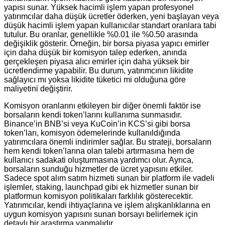
yapısı sunar. Yüksek hacimli işlem yapan profesyonel
yatırımcılar daha düşük ücretler öderken, yeni başlayan veya
düşük hacimli işlem yapan kullanıcılar standart oranlara tabi
tutulur. Bu oranlar, genellikle %0.01 ile %0.50 arasında
değişiklik gösterir. Örneğin, bir borsa piyasa yapıcı emirler
için daha düşük bir komisyon talep ederken, anında
gerçekleşen piyasa alıcı emirler için daha yüksek bir
ücretlendirme yapabilir. Bu durum, yatırımcının likidite
sağlayıcı mı yoksa likidite tüketici mi olduğuna göre
maliyetini değiştirir.
Komisyon oranlarını etkileyen bir diğer önemli faktör ise
borsaların kendi token’larını kullanıma sunmasıdır.
Binance’in BNB’si veya KuCoin’in KCS’si gibi borsa
token’ları, komisyon ödemelerinde kullanıldığında
yatırımcılara önemli indirimler sağlar. Bu strateji, borsaların
hem kendi token’larına olan talebi artırmasına hem de
kullanıcı sadakati oluşturmasına yardımcı olur. Ayrıca,
borsaların sunduğu hizmetler de ücret yapısını etkiler.
Sadece spot alım satım hizmeti sunan bir platform ile vadeli
işlemler, staking, launchpad gibi ek hizmetler sunan bir
platformun komisyon politikaları farklılık gösterecektir.
Yatırımcılar, kendi ihtiyaçlarına ve işlem alışkanlıklarına en
uygun komisyon yapısını sunan borsayı belirlemek için
detaylı bir araştırma yapmalıdır.