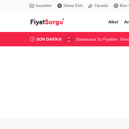
Gazeteler
Sitene Ekle
Yazarlar
Bize 
Alkol
Ar
SON DAKİKA
Damacana Su Fiyatları: Günce
Güncel Çimento Fiyatları ve 
Güncel İnşaat Demiri Fiyatlar
Dijital Tansiyon Aleti Fiyatlar
En Popüler Altcoin Fiyatları v