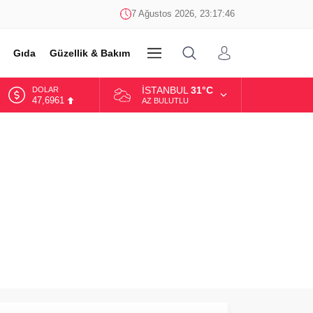
7 Ağustos 2026, 23:17:46
Gıda
Güzellik & Bakım
DİĞER
İSTANBUL
31°C
DOLAR
47,6961
AZ BULUTLU
EURO
55,1808
ALTIN
6.662,82
BİST
13.779,39