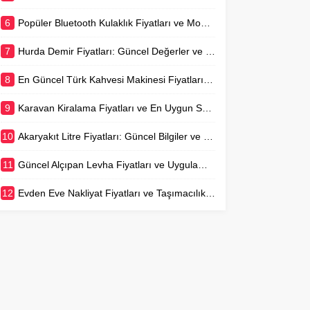
6
Popüler Bluetooth Kulaklık Fiyatları ve Model Karşılaştırmaları
7
Hurda Demir Fiyatları: Güncel Değerler ve Piyasa Analizi
8
En Güncel Türk Kahvesi Makinesi Fiyatları ve Rehberi
9
Karavan Kiralama Fiyatları ve En Uygun Seçenekler
10
Akaryakıt Litre Fiyatları: Güncel Bilgiler ve Değişim Nedenleri
11
Güncel Alçıpan Levha Fiyatları ve Uygulama Maliyetleri
12
Evden Eve Nakliyat Fiyatları ve Taşımacılık Rehberi