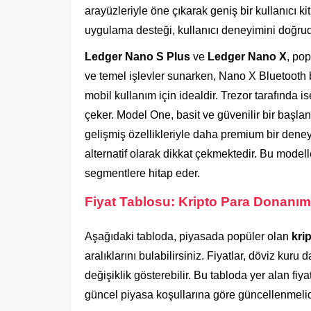
arayüzleriyle öne çıkarak geniş bir kullanıcı k
uygulama desteği, kullanıcı deneyimini doğrud
Ledger Nano S Plus
ve
Ledger Nano X
, po
ve temel işlevler sunarken, Nano X Bluetooth
mobil kullanım için idealdir. Trezor tarafında i
çeker. Model One, basit ve güvenilir bir başl
gelişmiş özellikleriyle daha premium bir deney
alternatif olarak dikkat çekmektedir. Bu modell
segmentlere hitap eder.
Fiyat Tablosu: Kripto Para Donanım 
Aşağıdaki tabloda, piyasada popüler olan
kri
aralıklarını bulabilirsiniz. Fiyatlar, döviz kur
değişiklik gösterebilir. Bu tabloda yer alan fiy
güncel piyasa koşullarına göre güncellenmelid