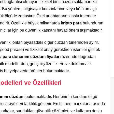
ernet bağlantısı olmayan fiziksel bir cihazda saklamanıza
 Bu yöntem, bilgisayar korsanlarının veya kötü amaçlı
yük ölçüde zorlaştırır. Özel anahtarlarınız asla internete
indirir. Özellikle büyük miktarlarda
kripto para
bulunduran
lanıcılar için bu güvenlik katmanı hayati önem taşımaktadır.
lik, onları piyasadaki diğer cüzdan türlerinden ayırır.
seed phrase) ve fiziksel onay gerektiren işlemler gibi ek
o para donanım cüzdanı fiyatları
üzerinde doğrudan
atlı modellerden, gelişmiş özelliklere ve dokunmatik
ş bir yelpazede ürünler bulunmaktadır.
elleri ve Özellikleri
nım cüzdanı
bulunmaktadır. Her birinin kendine özgü
nıcı arayüzleri farklılık gösterir. En bilinen markalar arasında
arkalar, sundukları güvenlik çözümleri ve kullanıcı dostu