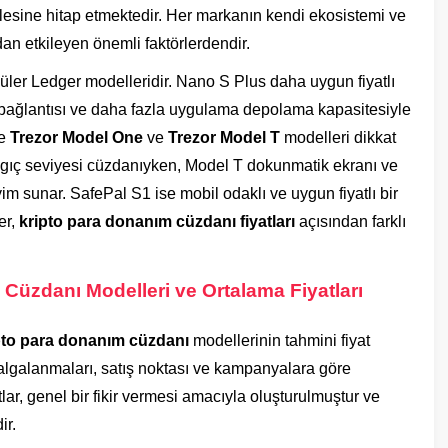
itlesine hitap etmektedir. Her markanın kendi ekosistemi ve
an etkileyen önemli faktörlerdendir.
püler Ledger modelleridir. Nano S Plus daha uygun fiyatlı
 bağlantısı ve daha fazla uygulama depolama kapasitesiyle
se
Trezor Model One
ve
Trezor Model T
modelleri dikkat
angıç seviyesi cüzdanıyken, Model T dokunmatik ekranı ve
im sunar. SafePal S1 ise mobil odaklı ve uygun fiyatlı bir
er,
kripto para donanım cüzdanı fiyatları
açısından farklı
Cüzdanı Modelleri ve Ortalama Fiyatları
pto para donanım cüzdanı
modellerinin tahmini fiyat
u dalgalanmaları, satış noktası ve kampanyalara göre
atlar, genel bir fikir vermesi amacıyla oluşturulmuştur ve
ir.