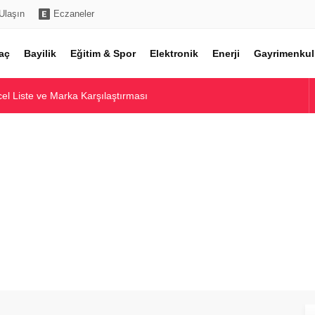
Ulaşın
Eczaneler
aç
Bayilik
Eğitim & Spor
Elektronik
Enerji
Gayrimenkul
l Liste ve Marka Karşılaştırması
Toptan Alım Rehberi
ı ve Piyasa Analizi
ı ve En İyi Modeller
e Yatırım Potansiyeli