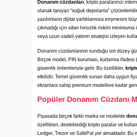
Donanım cüzdanları
, kripto paralarınızı int
olanak tanıyan “soğuk depolama” çözümleridir.
yazılımların dijital varlıklarınıza erişmesini bü
çıkmadığı için siber hırsızlık riskini minimuma 
veya uzun vadeli yatırım stratejisi izleyen kul
Donanım cüzdanlarının sunduğu üst düzey güven
Birçok model, PIN koruması, kurtarma ifadesi (
güvenlik önlemleriyle gelir. Bu özellikler,
kript
etkilidir. Temel güvenlik sunan daha uygun fiy
ekranlara sahip premium modellere kadar geni
Popüler Donanım Cüzdanı Mod
Piyasada birçok farklı marka ve modelde
dona
özellikleri, desteklediği kripto paralar ve kulla
Ledger, Trezor ve SafePal yer almaktadır. Bu m