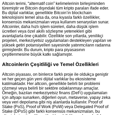
Altcoin terimi, “alternatif coin” kelimelerinin birleşiminden
türemiştir ve Bitcoin dışındaki tüm kripto paraları ifade eder.
Bu dijital varlıklar, genellikle Bitcoin’in blockchain
teknolojisini temel alsa da, ona kıyasla farklı özellikler,
konsensüs mekanizmaları veya kullanım senaryoları sunar.
Altcoinler, daha hızlı işlem süreleri, daha düşük işlem
ücretleri veya özel akıllı sözleşme yetenekleri gibi
avantajlarla öne çıkabilir. Özellikle son yıllarda, yenilikçi
projeleri, merkeziyetsiz uygulamaları destekleyen yapıları ve
yüksek getiri potansiyelleri sayesinde yatırımcıların radarına
girmişlerdir. Bu durum, kripto para piyasasının
çeşitlenmesine büyük katkı sağlamıştır.
Altcoinlerin Çeşitliliği ve Temel Özellikleri
Altcoin piyasası, on binlerce farklı proje ile oldukça geniştir
ve her geçen gün yeni dijital varlıklar bu ekosisteme
katılmaktadır. Her altcoin, genellikle belirli bir problemi
çözmeyi veya belirli bir sektöre odaklanmayı amaçlar.
Örneğin, bazıları merkeziyetsiz finans (DeFi) uygulamaları
için altyapı sunarken, diğerleri oyun, metaverse, yapay zeka
veya veri depolama gibi niş alanlarda kullanılır. Proof of
Stake (PoS), Proof of Work (PoW) veya Delegated Proof of
Stake (DPoS) gibi farklı konsensüs mekanizmaları, bu