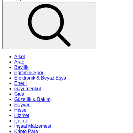
Alkol
Araç
Bayilik
Eğitim & Spor
Elektronik & Beyaz Eşya
Enerji
Gayrimenkul
Gıda
Güzellik & Bakım
Hayvan
Hisse
Hizmet
İçecek
İnşaat Malzemesi
Kripto Para