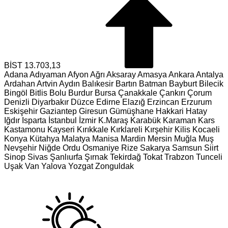
BİST
13.703,13
Adana
Adıyaman
Afyon
Ağrı
Aksaray
Amasya
Ankara
Antalya
Ardahan
Artvin
Aydın
Balıkesir
Bartın
Batman
Bayburt
Bilecik
Bingöl
Bitlis
Bolu
Burdur
Bursa
Çanakkale
Çankırı
Çorum
Denizli
Diyarbakır
Düzce
Edirne
Elazığ
Erzincan
Erzurum
Eskişehir
Gaziantep
Giresun
Gümüşhane
Hakkari
Hatay
Iğdır
Isparta
İstanbul
İzmir
K.Maraş
Karabük
Karaman
Kars
Kastamonu
Kayseri
Kırıkkale
Kırklareli
Kırşehir
Kilis
Kocaeli
Konya
Kütahya
Malatya
Manisa
Mardin
Mersin
Muğla
Muş
Nevşehir
Niğde
Ordu
Osmaniye
Rize
Sakarya
Samsun
Siirt
Sinop
Sivas
Şanlıurfa
Şırnak
Tekirdağ
Tokat
Trabzon
Tunceli
Uşak
Van
Yalova
Yozgat
Zonguldak