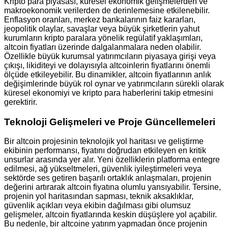
Kripto para piyasası, küresel ekonomik gelişmelerden ve
makroekonomik verilerden de derinlemesine etkilenebilir.
Enflasyon oranları, merkez bankalarının faiz kararları,
jeopolitik olaylar, savaşlar veya büyük şirketlerin yahut
kurumların kripto paralara yönelik regülatif yaklaşımları,
altcoin fiyatları üzerinde dalgalanmalara neden olabilir.
Özellikle büyük kurumsal yatırımcıların piyasaya girişi veya
çıkışı, likiditeyi ve dolayısıyla altcoinlerin fiyatlarını önemli
ölçüde etkileyebilir. Bu dinamikler, altcoin fiyatlarının anlık
değişimlerinde büyük rol oynar ve yatırımcıların sürekli olarak
küresel ekonomiyi ve kripto para haberlerini takip etmesini
gerektirir.
Teknoloji Gelişmeleri ve Proje Güncellemeleri
Bir altcoin projesinin teknolojik yol haritası ve geliştirme
ekibinin performansı, fiyatını doğrudan etkileyen en kritik
unsurlar arasında yer alır. Yeni özelliklerin platforma entegre
edilmesi, ağ yükseltmeleri, güvenlik iyileştirmeleri veya
sektörde ses getiren başarılı ortaklık anlaşmaları, projenin
değerini artırarak altcoin fiyatına olumlu yansıyabilir. Tersine,
projenin yol haritasından sapması, teknik aksaklıklar,
güvenlik açıkları veya ekibin dağılması gibi olumsuz
gelişmeler, altcoin fiyatlarında keskin düşüşlere yol açabilir.
Bu nedenle, bir altcoine yatırım yapmadan önce projenin