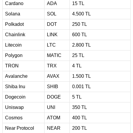
Cardano
ADA
15 TL
Solana
SOL
4.500 TL
Polkadot
DOT
250 TL
Chainlink
LINK
600 TL
Litecoin
LTC
2.800 TL
Polygon
MATIC
25 TL
TRON
TRX
4 TL
Avalanche
AVAX
1.500 TL
Shiba Inu
SHIB
0.001 TL
Dogecoin
DOGE
5 TL
Uniswap
UNI
350 TL
Cosmos
ATOM
400 TL
Near Protocol
NEAR
200 TL