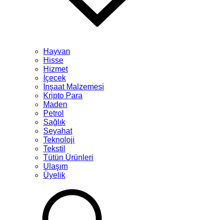
Hayvan
Hisse
Hizmet
İçecek
İnşaat Malzemesi
Kripto Para
Maden
Petrol
Sağlık
Seyahat
Teknoloji
Tekstil
Tütün Ürünleri
Ulaşım
Üyelik