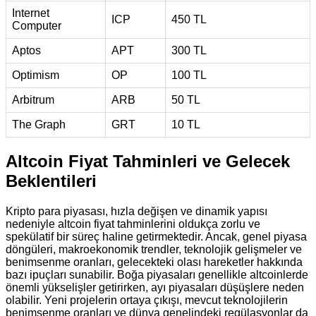
Internet
ICP
450 TL
Computer
Aptos
APT
300 TL
Optimism
OP
100 TL
Arbitrum
ARB
50 TL
The Graph
GRT
10 TL
Altcoin Fiyat Tahminleri ve Gelecek
Beklentileri
Kripto para piyasası, hızla değişen ve dinamik yapısı
nedeniyle altcoin fiyat tahminlerini oldukça zorlu ve
spekülatif bir süreç haline getirmektedir. Ancak, genel piyasa
döngüleri, makroekonomik trendler, teknolojik gelişmeler ve
benimsenme oranları, gelecekteki olası hareketler hakkında
bazı ipuçları sunabilir. Boğa piyasaları genellikle altcoinlerde
önemli yükselişler getirirken, ayı piyasaları düşüşlere neden
olabilir. Yeni projelerin ortaya çıkışı, mevcut teknolojilerin
benimsenme oranları ve dünya genelindeki regülasyonlar da