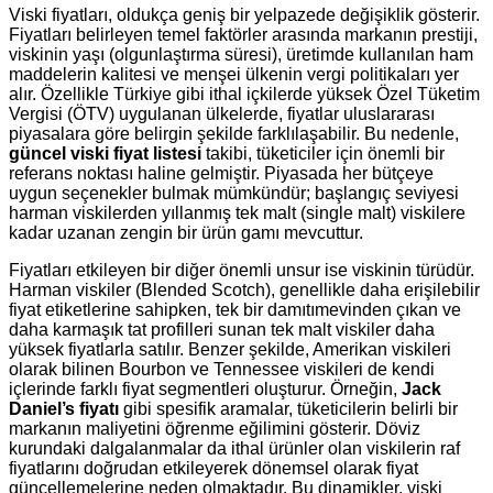
Viski fiyatları, oldukça geniş bir yelpazede değişiklik gösterir.
Fiyatları belirleyen temel faktörler arasında markanın prestiji,
viskinin yaşı (olgunlaştırma süresi), üretimde kullanılan ham
maddelerin kalitesi ve menşei ülkenin vergi politikaları yer
alır. Özellikle Türkiye gibi ithal içkilerde yüksek Özel Tüketim
Vergisi (ÖTV) uygulanan ülkelerde, fiyatlar uluslararası
piyasalara göre belirgin şekilde farklılaşabilir. Bu nedenle,
güncel viski fiyat listesi
takibi, tüketiciler için önemli bir
referans noktası haline gelmiştir. Piyasada her bütçeye
uygun seçenekler bulmak mümkündür; başlangıç seviyesi
harman viskilerden yıllanmış tek malt (single malt) viskilere
kadar uzanan zengin bir ürün gamı mevcuttur.
Fiyatları etkileyen bir diğer önemli unsur ise viskinin türüdür.
Harman viskiler (Blended Scotch), genellikle daha erişilebilir
fiyat etiketlerine sahipken, tek bir damıtımevinden çıkan ve
daha karmaşık tat profilleri sunan tek malt viskiler daha
yüksek fiyatlarla satılır. Benzer şekilde, Amerikan viskileri
olarak bilinen Bourbon ve Tennessee viskileri de kendi
içlerinde farklı fiyat segmentleri oluşturur. Örneğin,
Jack
Daniel’s fiyatı
gibi spesifik aramalar, tüketicilerin belirli bir
markanın maliyetini öğrenme eğilimini gösterir. Döviz
kurundaki dalgalanmalar da ithal ürünler olan viskilerin raf
fiyatlarını doğrudan etkileyerek dönemsel olarak fiyat
güncellemelerine neden olmaktadır. Bu dinamikler, viski