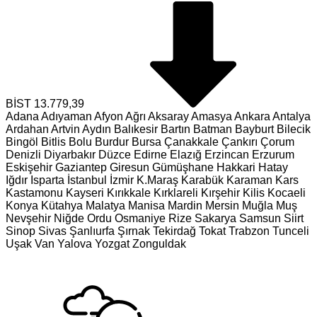
BİST
13.779,39
Adana
Adıyaman
Afyon
Ağrı
Aksaray
Amasya
Ankara
Antalya
Ardahan
Artvin
Aydın
Balıkesir
Bartın
Batman
Bayburt
Bilecik
Bingöl
Bitlis
Bolu
Burdur
Bursa
Çanakkale
Çankırı
Çorum
Denizli
Diyarbakır
Düzce
Edirne
Elazığ
Erzincan
Erzurum
Eskişehir
Gaziantep
Giresun
Gümüşhane
Hakkari
Hatay
Iğdır
Isparta
İstanbul
İzmir
K.Maraş
Karabük
Karaman
Kars
Kastamonu
Kayseri
Kırıkkale
Kırklareli
Kırşehir
Kilis
Kocaeli
Konya
Kütahya
Malatya
Manisa
Mardin
Mersin
Muğla
Muş
Nevşehir
Niğde
Ordu
Osmaniye
Rize
Sakarya
Samsun
Siirt
Sinop
Sivas
Şanlıurfa
Şırnak
Tekirdağ
Tokat
Trabzon
Tunceli
Uşak
Van
Yalova
Yozgat
Zonguldak