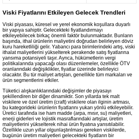
Viski Fiyatlarını Etkileyen Gelecek Trendleri
Viski piyasası, küresel ve yerel ekonomik koşullara duyarlı
bir yapıya sahiptir. Gelecekteki fiyatlandırmayı
etkileyebilecek birkaç önemli faktör bulunmaktadır. Bunların
başında, ithal ürünlerin maliyetini doğrudan belirleyen döviz
kuru hareketliliği gelir. Yabancı para birimlerindeki artış, viski
ithalat maliyetlerini yükselterek perakende satış fiyatlarına
yansıma potansiyeli taşır. Ayrıca, hükümetlerin vergi
politikalarında yapacağı olası düzenlemeler, özellikle ÖTV
oranlarındaki değişiklikler, fiyatlar üzerinde belirleyici
olacaktır. Bu tür maliyet artışları, genellikle tüm markaları ve
ürün segmentlerini etkiler.
Tüketici alışkanlıklarındaki değişimler de piyasayı
şekillendiren bir diğer dinamiktir. Son yıllarda tek malt
viskilere ve özel üretim (craft) viskilere olan ilginin artması,
bu kategorideki ürünlerin fiyatlarını yukarı yönlü etkileyebilir.
Üretici tarafında ise ham madde (arpa, mısır, su) maliyetleri,
enerji giderleri ve lojistik masraflarındaki artışlar, üretim
maliyetlerini yükselterek nihai ürün fiyatına yansıtılabilir.
Özellikle uzun yıllar olgunlaştırılması gereken viskilerde,
bugünün üretim maliyetleri gelecekteki fiyatların bir