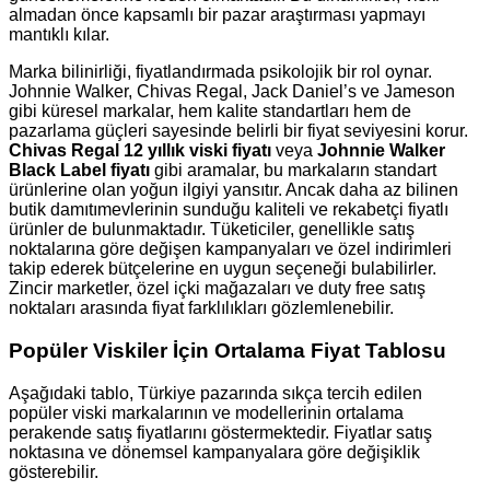
almadan önce kapsamlı bir pazar araştırması yapmayı
mantıklı kılar.
Marka bilinirliği, fiyatlandırmada psikolojik bir rol oynar.
Johnnie Walker, Chivas Regal, Jack Daniel’s ve Jameson
gibi küresel markalar, hem kalite standartları hem de
pazarlama güçleri sayesinde belirli bir fiyat seviyesini korur.
Chivas Regal 12 yıllık viski fiyatı
veya
Johnnie Walker
Black Label fiyatı
gibi aramalar, bu markaların standart
ürünlerine olan yoğun ilgiyi yansıtır. Ancak daha az bilinen
butik damıtımevlerinin sunduğu kaliteli ve rekabetçi fiyatlı
ürünler de bulunmaktadır. Tüketiciler, genellikle satış
noktalarına göre değişen kampanyaları ve özel indirimleri
takip ederek bütçelerine en uygun seçeneği bulabilirler.
Zincir marketler, özel içki mağazaları ve duty free satış
noktaları arasında fiyat farklılıkları gözlemlenebilir.
Popüler Viskiler İçin Ortalama Fiyat Tablosu
Aşağıdaki tablo, Türkiye pazarında sıkça tercih edilen
popüler viski markalarının ve modellerinin ortalama
perakende satış fiyatlarını göstermektedir. Fiyatlar satış
noktasına ve dönemsel kampanyalara göre değişiklik
gösterebilir.