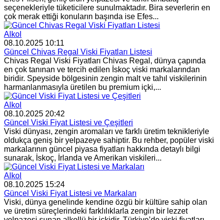
seçenekleriyle tüketicilere sunulmaktadır. Bira severlerin en
çok merak ettiği konuların başında ise Efes...
Alkol
08.10.2025 10:11
Güncel Chivas Regal Viski Fiyatları Listesi
Chivas Regal Viski Fiyatları Chivas Regal, dünya çapında
en çok tanınan ve tercih edilen İskoç viski markalarından
biridir. Speyside bölgesinin zengin malt ve tahıl viskilerinin
harmanlanmasıyla üretilen bu premium içki,...
Alkol
08.10.2025 20:42
Güncel Viski Fiyat Listesi ve Çeşitleri
Viski dünyası, zengin aromaları ve farklı üretim teknikleriyle
oldukça geniş bir yelpazeye sahiptir. Bu rehber, popüler viski
markalarının güncel piyasa fiyatları hakkında detaylı bilgi
sunarak, İskoç, İrlanda ve Amerikan viskileri...
Alkol
08.10.2025 15:24
Güncel Viski Fiyat Listesi ve Markaları
Viski, dünya genelinde kendine özgü bir kültüre sahip olan
ve üretim süreçlerindeki farklılıklarla zengin bir lezzet
yelpazesi sunan alkollü bir içkidir. Türkiye’de viski fiyatları,