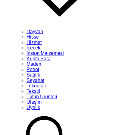
Hayvan
Hisse
Hizmet
İçecek
İnşaat Malzemesi
Kripto Para
Maden
Petrol
Sağlık
Seyahat
Teknoloji
Tekstil
Tütün Ürünleri
Ulaşım
Üyelik