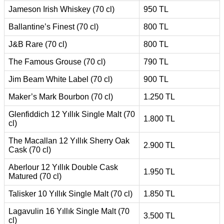
Jameson Irish Whiskey (70 cl)
950 TL
Ballantine’s Finest (70 cl)
800 TL
J&B Rare (70 cl)
800 TL
The Famous Grouse (70 cl)
790 TL
Jim Beam White Label (70 cl)
900 TL
Maker’s Mark Bourbon (70 cl)
1.250 TL
Glenfiddich 12 Yıllık Single Malt (70
1.800 TL
cl)
The Macallan 12 Yıllık Sherry Oak
2.900 TL
Cask (70 cl)
Aberlour 12 Yıllık Double Cask
1.950 TL
Matured (70 cl)
Talisker 10 Yıllık Single Malt (70 cl)
1.850 TL
Lagavulin 16 Yıllık Single Malt (70
3.500 TL
cl)