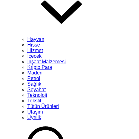
Hayvan
Hisse
Hizmet
İçecek
İnşaat Malzemesi
Kripto Para
Maden
Petrol
Sağlık
Seyahat
Teknoloji
Tekstil
Tütün Ürünleri
Ulaşım
Üyelik