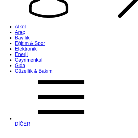
Alkol
Araç
Bayilik
Eğitim & Spor
Elektronik
Enerji
Gayrimenkul
Gıda
Güzellik & Bakım
DİĞER