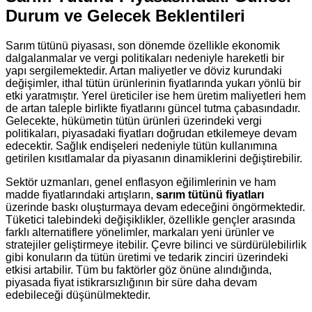
Durum ve Gelecek Beklentileri
Sarım tütünü piyasası, son dönemde özellikle ekonomik
dalgalanmalar ve vergi politikaları nedeniyle hareketli bir
yapı sergilemektedir. Artan maliyetler ve döviz kurundaki
değişimler, ithal tütün ürünlerinin fiyatlarında yukarı yönlü bir
etki yaratmıştır. Yerel üreticiler ise hem üretim maliyetleri hem
de artan taleple birlikte fiyatlarını güncel tutma çabasındadır.
Gelecekte, hükümetin tütün ürünleri üzerindeki vergi
politikaları, piyasadaki fiyatları doğrudan etkilemeye devam
edecektir. Sağlık endişeleri nedeniyle tütün kullanımına
getirilen kısıtlamalar da piyasanın dinamiklerini değiştirebilir.
Sektör uzmanları, genel enflasyon eğilimlerinin ve ham
madde fiyatlarındaki artışların,
sarım tütünü fiyatları
üzerinde baskı oluşturmaya devam edeceğini öngörmektedir.
Tüketici talebindeki değişiklikler, özellikle gençler arasında
farklı alternatiflere yönelimler, markaları yeni ürünler ve
stratejiler geliştirmeye itebilir. Çevre bilinci ve sürdürülebilirlik
gibi konuların da tütün üretimi ve tedarik zinciri üzerindeki
etkisi artabilir. Tüm bu faktörler göz önüne alındığında,
piyasada fiyat istikrarsızlığının bir süre daha devam
edebileceği düşünülmektedir.