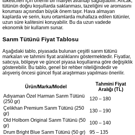
tüketicileri için önemli bir maliyet avantajı sağlayabilir. Ancak,
tütünün doğru koşullarda saklanması, tazeliğini ve aromasını
koruması açısından büyük önem taşır. Hava almayan
kaplarda ve serin, kuru ortamlarda muhafaza edilen tütünler,
uzun süre kalitesini koruyabilir. Bu da uzun vadede
ekonomik bir kullanım sunar.
Sarım Tütünü Fiyat Tablosu
Aşağıdaki tablo, piyasada bulunan çeşitli sarım tütünü
markaları ve tahmini fiyat aralıklarını göstermektedir. Fiyatlar,
satıcıya, bölgeye ve güncel piyasa koşullarına göre değişiklik
gösterebilir. Bu tablo, genel bir rehber niteliğindedir ve
alışveriş öncesi güncel fiyat araştırması yapılması önerilir.
Tahmini Fiyat
Ürün/Marka/Model
Aralığı (TL)
Adıyaman Özel Harman Sarım Tütünü
120 – 180
(250 gr)
Çelikhan Premium Sarım Tütünü (250
130 – 190
gr)
Old Holborn Original Sarım Tütünü (50
100 – 140
gr)
Drum Bright Blue Sarım Tütünü (50 gr)
95 – 135