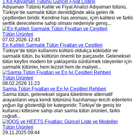
1 Kg Adıyaman Tütünü Güncel Fiyat Listesi
Adıyaman Tütünü Kalite ve Fiyat Analizi Adıyaman tütünü,
Türkiye’de sarmalık tütün denildiğinde akla gelen ilk
çeşitlerden biridir. Kendine has aroması, içim kalitesi ve farklı
sertlik derecelerine sahip olması nedeniyle geniş...
Tütün Ürünleri
07.02.2026 12:43
En Kaliteli Sarmalık Tütün Fiyatları ve Çeşitleri
Türkiye’de tütün kullanımı kültürü oldukça köklüdür ve
sarmalık tütün, bu kültürün önemli bir parçasıdır. Geleneksel
tütün keyfini modern bir yaklaşımla sürdürmek isteyenler için
sarmalık tütünler, hem lezzet hem de maliyet...
Tütün Ürünleri
08.02.2026 11:23
Sarma Tütün Fiyatları ve En İyi Çeşitleri Rehberi
Sarma tütün, geleneksel sigara tüketimine alternatif
arayanların veya kendi tütününü hazırlamayı tercih edenlerin
yoğun ilgi gösterdiği bir kategoridir. Türkiye’de geniş bir
kullanıcı kitlesine sahip olan sarma tütün ürünleri, farklı
coğrafi...
Tütün Ürünleri
29.11.2025 09:44