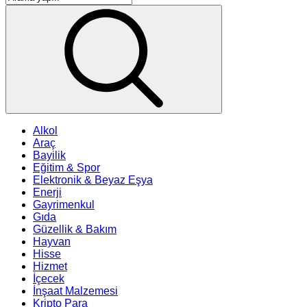
Alkol
Araç
Bayilik
Eğitim & Spor
Elektronik & Beyaz Eşya
Enerji
Gayrimenkul
Gıda
Güzellik & Bakım
Hayvan
Hisse
Hizmet
İçecek
İnşaat Malzemesi
Kripto Para