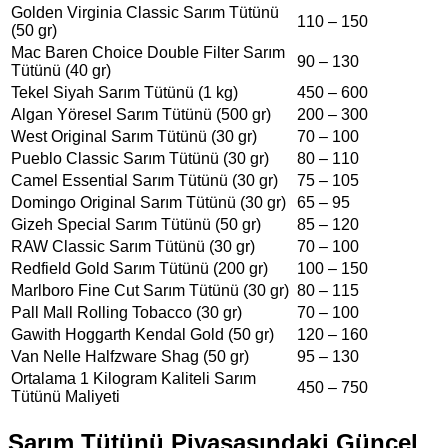
Golden Virginia Classic Sarım Tütünü
110 – 150
(50 gr)
Mac Baren Choice Double Filter Sarım
90 – 130
Tütünü (40 gr)
Tekel Siyah Sarım Tütünü (1 kg)
450 – 600
Algan Yöresel Sarım Tütünü (500 gr)
200 – 300
West Original Sarım Tütünü (30 gr)
70 – 100
Pueblo Classic Sarım Tütünü (30 gr)
80 – 110
Camel Essential Sarım Tütünü (30 gr)
75 – 105
Domingo Original Sarım Tütünü (30 gr)
65 – 95
Gizeh Special Sarım Tütünü (50 gr)
85 – 120
RAW Classic Sarım Tütünü (30 gr)
70 – 100
Redfield Gold Sarım Tütünü (200 gr)
100 – 150
Marlboro Fine Cut Sarım Tütünü (30 gr)
80 – 115
Pall Mall Rolling Tobacco (30 gr)
70 – 100
Gawith Hoggarth Kendal Gold (50 gr)
120 – 160
Van Nelle Halfzware Shag (50 gr)
95 – 130
Ortalama 1 Kilogram Kaliteli Sarım
450 – 750
Tütünü Maliyeti
Sarım Tütünü Piyasasındaki Güncel