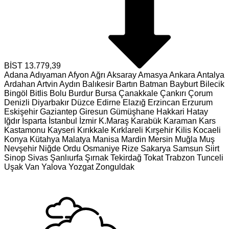
BİST
13.779,39
Adana
Adıyaman
Afyon
Ağrı
Aksaray
Amasya
Ankara
Antalya
Ardahan
Artvin
Aydın
Balıkesir
Bartın
Batman
Bayburt
Bilecik
Bingöl
Bitlis
Bolu
Burdur
Bursa
Çanakkale
Çankırı
Çorum
Denizli
Diyarbakır
Düzce
Edirne
Elazığ
Erzincan
Erzurum
Eskişehir
Gaziantep
Giresun
Gümüşhane
Hakkari
Hatay
Iğdır
Isparta
İstanbul
İzmir
K.Maraş
Karabük
Karaman
Kars
Kastamonu
Kayseri
Kırıkkale
Kırklareli
Kırşehir
Kilis
Kocaeli
Konya
Kütahya
Malatya
Manisa
Mardin
Mersin
Muğla
Muş
Nevşehir
Niğde
Ordu
Osmaniye
Rize
Sakarya
Samsun
Siirt
Sinop
Sivas
Şanlıurfa
Şırnak
Tekirdağ
Tokat
Trabzon
Tunceli
Uşak
Van
Yalova
Yozgat
Zonguldak