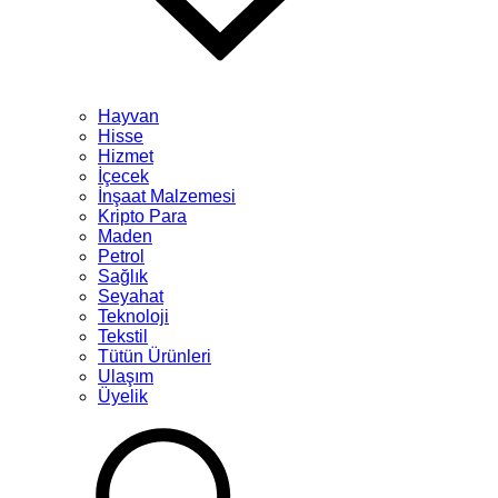
Hayvan
Hisse
Hizmet
İçecek
İnşaat Malzemesi
Kripto Para
Maden
Petrol
Sağlık
Seyahat
Teknoloji
Tekstil
Tütün Ürünleri
Ulaşım
Üyelik