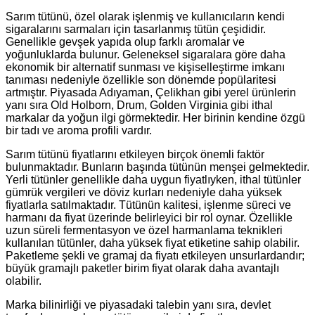
Sarım tütünü, özel olarak işlenmiş ve kullanıcıların kendi
sigaralarını sarmaları için tasarlanmış tütün çeşididir.
Genellikle gevşek yapıda olup farklı aromalar ve
yoğunluklarda bulunur. Geleneksel sigaralara göre daha
ekonomik bir alternatif sunması ve kişiselleştirme imkanı
tanıması nedeniyle özellikle son dönemde popülaritesi
artmıştır. Piyasada Adıyaman, Çelikhan gibi yerel ürünlerin
yanı sıra Old Holborn, Drum, Golden Virginia gibi ithal
markalar da yoğun ilgi görmektedir. Her birinin kendine özgü
bir tadı ve aroma profili vardır.
Sarım tütünü fiyatlarını etkileyen birçok önemli faktör
bulunmaktadır. Bunların başında tütünün menşei gelmektedir.
Yerli tütünler genellikle daha uygun fiyatlıyken, ithal tütünler
gümrük vergileri ve döviz kurları nedeniyle daha yüksek
fiyatlarla satılmaktadır. Tütünün kalitesi, işlenme süreci ve
harmanı da fiyat üzerinde belirleyici bir rol oynar. Özellikle
uzun süreli fermentasyon ve özel harmanlama teknikleri
kullanılan tütünler, daha yüksek fiyat etiketine sahip olabilir.
Paketleme şekli ve gramaj da fiyatı etkileyen unsurlardandır;
büyük gramajlı paketler birim fiyat olarak daha avantajlı
olabilir.
Marka bilinirliği ve piyasadaki talebin yanı sıra, devlet