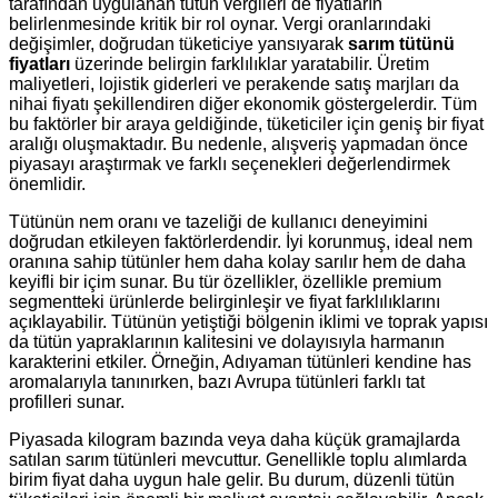
tarafından uygulanan tütün vergileri de fiyatların
belirlenmesinde kritik bir rol oynar. Vergi oranlarındaki
değişimler, doğrudan tüketiciye yansıyarak
sarım tütünü
fiyatları
üzerinde belirgin farklılıklar yaratabilir. Üretim
maliyetleri, lojistik giderleri ve perakende satış marjları da
nihai fiyatı şekillendiren diğer ekonomik göstergelerdir. Tüm
bu faktörler bir araya geldiğinde, tüketiciler için geniş bir fiyat
aralığı oluşmaktadır. Bu nedenle, alışveriş yapmadan önce
piyasayı araştırmak ve farklı seçenekleri değerlendirmek
önemlidir.
Tütünün nem oranı ve tazeliği de kullanıcı deneyimini
doğrudan etkileyen faktörlerdendir. İyi korunmuş, ideal nem
oranına sahip tütünler hem daha kolay sarılır hem de daha
keyifli bir içim sunar. Bu tür özellikler, özellikle premium
segmentteki ürünlerde belirginleşir ve fiyat farklılıklarını
açıklayabilir. Tütünün yetiştiği bölgenin iklimi ve toprak yapısı
da tütün yapraklarının kalitesini ve dolayısıyla harmanın
karakterini etkiler. Örneğin, Adıyaman tütünleri kendine has
aromalarıyla tanınırken, bazı Avrupa tütünleri farklı tat
profilleri sunar.
Piyasada kilogram bazında veya daha küçük gramajlarda
satılan sarım tütünleri mevcuttur. Genellikle toplu alımlarda
birim fiyat daha uygun hale gelir. Bu durum, düzenli tütün