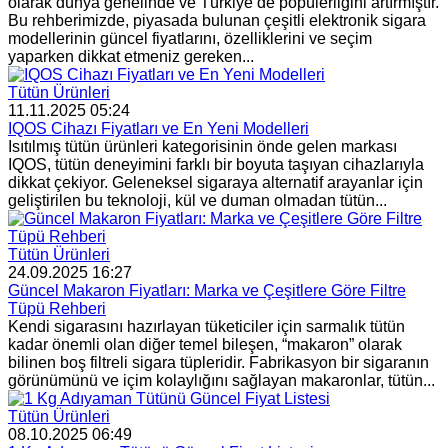
olarak dünya genelinde ve Türkiye’de popülerliğini artırmıştır.
Bu rehberimizde, piyasada bulunan çeşitli elektronik sigara
modellerinin güncel fiyatlarını, özelliklerini ve seçim
yaparken dikkat etmeniz gereken...
Tütün Ürünleri
11.11.2025 05:24
IQOS Cihazı Fiyatları ve En Yeni Modelleri
Isıtılmış tütün ürünleri kategorisinin önde gelen markası
IQOS, tütün deneyimini farklı bir boyuta taşıyan cihazlarıyla
dikkat çekiyor. Geleneksel sigaraya alternatif arayanlar için
geliştirilen bu teknoloji, kül ve duman olmadan tütün...
Tütün Ürünleri
24.09.2025 16:27
Güncel Makaron Fiyatları: Marka ve Çeşitlere Göre Filtre
Tüpü Rehberi
Kendi sigarasını hazırlayan tüketiciler için sarmalık tütün
kadar önemli olan diğer temel bileşen, “makaron” olarak
bilinen boş filtreli sigara tüpleridir. Fabrikasyon bir sigaranın
görünümünü ve içim kolaylığını sağlayan makaronlar, tütün...
Tütün Ürünleri
08.10.2025 06:49