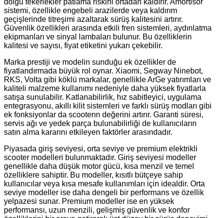
dolgu tekerlekler patlama riskini ortadan kaldırır. Amortisör
sistemi, özellikle engebeli arazilerde veya kaldırım
geçişlerinde titreşimi azaltarak sürüş kalitesini artırır.
Güvenlik özellikleri arasında etkili fren sistemleri, aydınlatma
ekipmanları ve sinyal lambaları bulunur. Bu özelliklerin
kalitesi ve sayısı, fiyat etiketini yukarı çekebilir.
Marka prestiji ve modelin sunduğu ek özellikler de
fiyatlandırmada büyük rol oynar. Xiaomi, Segway Ninebot,
RKS, Volta gibi köklü markalar, genellikle ArGe yatırımları ve
kaliteli malzeme kullanımı nedeniyle daha yüksek fiyatlarla
satışa sunulabilir. Katlanabilirlik, hız sabitleyici, uygulama
entegrasyonu, akıllı kilit sistemleri ve farklı sürüş modları gibi
ek fonksiyonlar da scooterın değerini artırır. Garanti süresi,
servis ağı ve yedek parça bulunabilirliği de kullanıcıların
satın alma kararını etkileyen faktörler arasındadır.
Piyasada giriş seviyesi, orta seviye ve premium elektrikli
scooter modelleri bulunmaktadır. Giriş seviyesi modeller
genellikle daha düşük motor gücü, kısa menzil ve temel
özelliklere sahiptir. Bu modeller, kısıtlı bütçeye sahip
kullanıcılar veya kısa mesafe kullanımları için idealdir. Orta
seviye modeller ise daha dengeli bir performans ve özellik
yelpazesi sunar. Premium modeller ise en yüksek
performansı, uzun menzili, gelişmiş güvenlik ve konfor