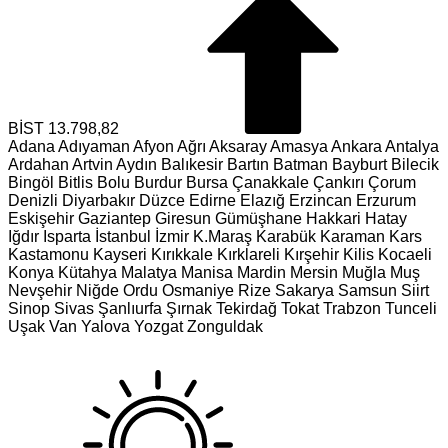
BİST
13.798,82
Adana
Adıyaman
Afyon
Ağrı
Aksaray
Amasya
Ankara
Antalya
Ardahan
Artvin
Aydın
Balıkesir
Bartın
Batman
Bayburt
Bilecik
Bingöl
Bitlis
Bolu
Burdur
Bursa
Çanakkale
Çankırı
Çorum
Denizli
Diyarbakır
Düzce
Edirne
Elazığ
Erzincan
Erzurum
Eskişehir
Gaziantep
Giresun
Gümüşhane
Hakkari
Hatay
Iğdır
Isparta
İstanbul
İzmir
K.Maraş
Karabük
Karaman
Kars
Kastamonu
Kayseri
Kırıkkale
Kırklareli
Kırşehir
Kilis
Kocaeli
Konya
Kütahya
Malatya
Manisa
Mardin
Mersin
Muğla
Muş
Nevşehir
Niğde
Ordu
Osmaniye
Rize
Sakarya
Samsun
Siirt
Sinop
Sivas
Şanlıurfa
Şırnak
Tekirdağ
Tokat
Trabzon
Tunceli
Uşak
Van
Yalova
Yozgat
Zonguldak