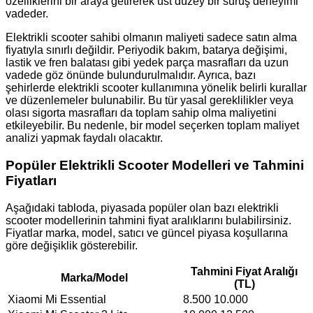
özelliklerini bir araya getirerek üst düzey bir sürüş deneyimi
vadeder.
Elektrikli scooter sahibi olmanın maliyeti sadece satın alma
fiyatıyla sınırlı değildir. Periyodik bakım, batarya değişimi,
lastik ve fren balatası gibi yedek parça masrafları da uzun
vadede göz önünde bulundurulmalıdır. Ayrıca, bazı
şehirlerde elektrikli scooter kullanımına yönelik belirli kurallar
ve düzenlemeler bulunabilir. Bu tür yasal gereklilikler veya
olası sigorta masrafları da toplam sahip olma maliyetini
etkileyebilir. Bu nedenle, bir model seçerken toplam maliyet
analizi yapmak faydalı olacaktır.
Popüler Elektrikli Scooter Modelleri ve Tahmini
Fiyatları
Aşağıdaki tabloda, piyasada popüler olan bazı elektrikli
scooter modellerinin tahmini fiyat aralıklarını bulabilirsiniz.
Fiyatlar marka, model, satıcı ve güncel piyasa koşullarına
göre değişiklik gösterebilir.
Tahmini Fiyat Aralığı
Marka/Model
(TL)
Xiaomi Mi Essential
8.500 10.000