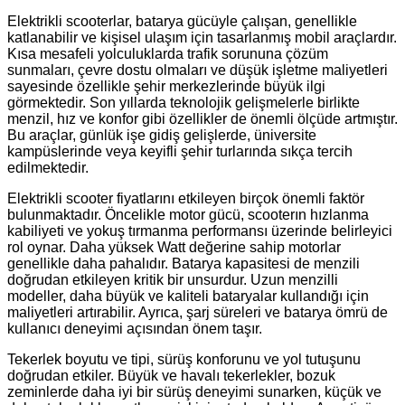
Elektrikli scooterlar, batarya gücüyle çalışan, genellikle
katlanabilir ve kişisel ulaşım için tasarlanmış mobil araçlardır.
Kısa mesafeli yolculuklarda trafik sorununa çözüm
sunmaları, çevre dostu olmaları ve düşük işletme maliyetleri
sayesinde özellikle şehir merkezlerinde büyük ilgi
görmektedir. Son yıllarda teknolojik gelişmelerle birlikte
menzil, hız ve konfor gibi özellikler de önemli ölçüde artmıştır.
Bu araçlar, günlük işe gidiş gelişlerde, üniversite
kampüslerinde veya keyifli şehir turlarında sıkça tercih
edilmektedir.
Elektrikli scooter fiyatlarını etkileyen birçok önemli faktör
bulunmaktadır. Öncelikle motor gücü, scooterın hızlanma
kabiliyeti ve yokuş tırmanma performansı üzerinde belirleyici
rol oynar. Daha yüksek Watt değerine sahip motorlar
genellikle daha pahalıdır. Batarya kapasitesi de menzili
doğrudan etkileyen kritik bir unsurdur. Uzun menzilli
modeller, daha büyük ve kaliteli bataryalar kullandığı için
maliyetleri artırabilir. Ayrıca, şarj süreleri ve batarya ömrü de
kullanıcı deneyimi açısından önem taşır.
Tekerlek boyutu ve tipi, sürüş konforunu ve yol tutuşunu
doğrudan etkiler. Büyük ve havalı tekerlekler, bozuk
zeminlerde daha iyi bir sürüş deneyimi sunarken, küçük ve