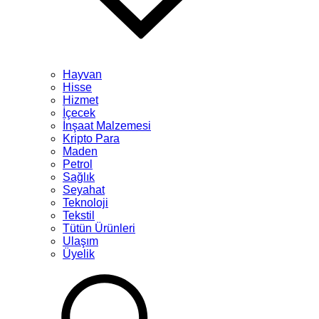
Hayvan
Hisse
Hizmet
İçecek
İnşaat Malzemesi
Kripto Para
Maden
Petrol
Sağlık
Seyahat
Teknoloji
Tekstil
Tütün Ürünleri
Ulaşım
Üyelik