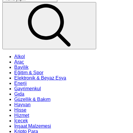
Alkol
Araç
Bayilik
Eğitim & Spor
Elektronik & Beyaz Eşya
Enerji
Gayrimenkul
Gıda
Güzellik & Bakım
Hayvan
Hisse
Hizmet
İçecek
İnşaat Malzemesi
Kripto Para