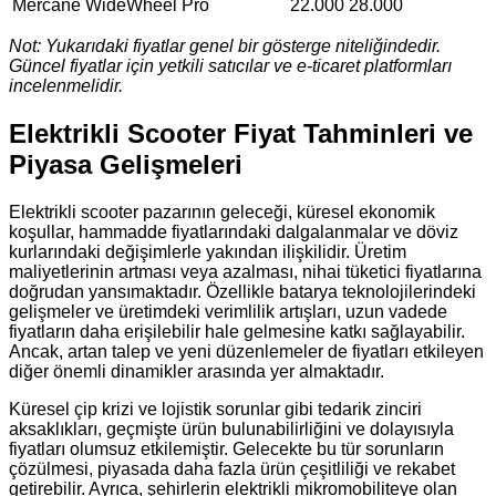
Mercane WideWheel Pro
22.000 28.000
Not: Yukarıdaki fiyatlar genel bir gösterge niteliğindedir.
Güncel fiyatlar için yetkili satıcılar ve e-ticaret platformları
incelenmelidir.
Elektrikli Scooter Fiyat Tahminleri ve
Piyasa Gelişmeleri
Elektrikli scooter pazarının geleceği, küresel ekonomik
koşullar, hammadde fiyatlarındaki dalgalanmalar ve döviz
kurlarındaki değişimlerle yakından ilişkilidir. Üretim
maliyetlerinin artması veya azalması, nihai tüketici fiyatlarına
doğrudan yansımaktadır. Özellikle batarya teknolojilerindeki
gelişmeler ve üretimdeki verimlilik artışları, uzun vadede
fiyatların daha erişilebilir hale gelmesine katkı sağlayabilir.
Ancak, artan talep ve yeni düzenlemeler de fiyatları etkileyen
diğer önemli dinamikler arasında yer almaktadır.
Küresel çip krizi ve lojistik sorunlar gibi tedarik zinciri
aksaklıkları, geçmişte ürün bulunabilirliğini ve dolayısıyla
fiyatları olumsuz etkilemiştir. Gelecekte bu tür sorunların
çözülmesi, piyasada daha fazla ürün çeşitliliği ve rekabet
getirebilir. Ayrıca, şehirlerin elektrikli mikromobiliteye olan