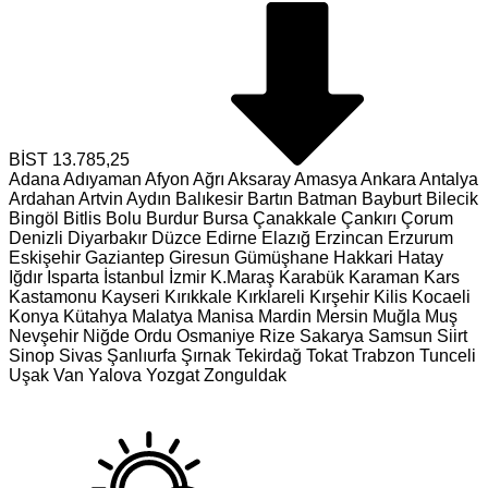
BİST
13.785,25
Adana
Adıyaman
Afyon
Ağrı
Aksaray
Amasya
Ankara
Antalya
Ardahan
Artvin
Aydın
Balıkesir
Bartın
Batman
Bayburt
Bilecik
Bingöl
Bitlis
Bolu
Burdur
Bursa
Çanakkale
Çankırı
Çorum
Denizli
Diyarbakır
Düzce
Edirne
Elazığ
Erzincan
Erzurum
Eskişehir
Gaziantep
Giresun
Gümüşhane
Hakkari
Hatay
Iğdır
Isparta
İstanbul
İzmir
K.Maraş
Karabük
Karaman
Kars
Kastamonu
Kayseri
Kırıkkale
Kırklareli
Kırşehir
Kilis
Kocaeli
Konya
Kütahya
Malatya
Manisa
Mardin
Mersin
Muğla
Muş
Nevşehir
Niğde
Ordu
Osmaniye
Rize
Sakarya
Samsun
Siirt
Sinop
Sivas
Şanlıurfa
Şırnak
Tekirdağ
Tokat
Trabzon
Tunceli
Uşak
Van
Yalova
Yozgat
Zonguldak