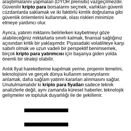
araştırmalarını yapmaları (DYOR prensibi) vazgeçilmezdir.
Güvenilir
kripto para
borsalarını seçmek, varlıkları güvenli
cüzdanlarda saklamak ve iki faktörlü kimlik doğrulama gibi
güvenlik önlemlerini kullanmak, olası riskleri minimize
etmeye yardımcı olur.
Ayrıca, yatırım miktarını belirlerken kaybetmeyi göze
alabileceğiniz miktarlarla sınırlı kalmak, finansal sağlığınız
açısından kritik bir yaklaşımdır. Piyasadaki volatiliteye karşı
sabırlı olmak ve uzun vadeli bir perspektif benimsemek,
birçok
kripto para yatırımcısı
için başarıya giden yolda
önemli bir strateji olabilir.
Anlık fiyat hareketlerine kapılmak yerine, projenin temelini,
teknolojisini ve gerçek dünya kullanım senaryolarını
anlamak, daha sağlam yatırım kararları alınmasını sağlar.
Unutulmamalıdır ki
kripto para fiyatları
sadece teknik
analizlerle değil, aynı zamanda küresel haberler, teknolojik
gelişmeler ve topluluk duyarlılığı ile de şekillenir.