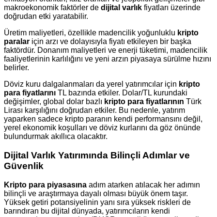
makroekonomik faktörler de
dijital varlık
fiyatları üzerinde
doğrudan etki yaratabilir.
Üretim maliyetleri, özellikle madencilik yoğunluklu
kripto
paralar
için arzı ve dolayısıyla fiyatı etkileyen bir başka
faktördür. Donanım maliyetleri ve enerji tüketimi, madencilik
faaliyetlerinin karlılığını ve yeni arzın piyasaya sürülme hızını
belirler.
Döviz kuru dalgalanmaları da yerel yatırımcılar için
kripto
para fiyatlarını
TL bazında etkiler. Dolar/TL kurundaki
değişimler, global dolar bazlı
kripto para fiyatlarının
Türk
Lirası karşılığını doğrudan etkiler. Bu nedenle, yatırım
yaparken sadece kripto paranın kendi performansını değil,
yerel ekonomik koşulları ve döviz kurlarını da göz önünde
bulundurmak akıllıca olacaktır.
Dijital Varlık Yatırımında Bilinçli Adımlar ve
Güvenlik
Kripto para piyasasına
adım atarken atılacak her adımın
bilinçli ve araştırmaya dayalı olması büyük önem taşır.
Yüksek getiri potansiyelinin yanı sıra yüksek riskleri de
barındıran bu dijital dünyada, yatırımcıların kendi