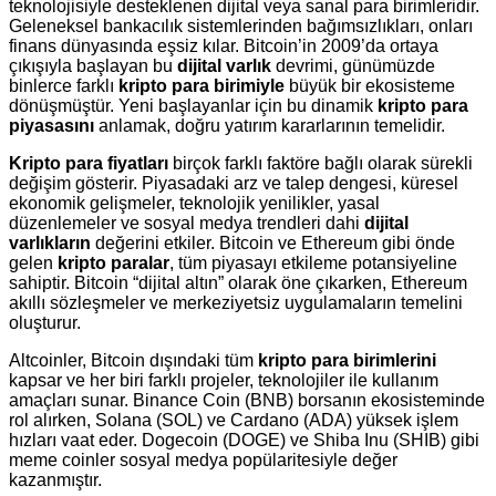
teknolojisiyle desteklenen dijital veya sanal para birimleridir.
Geleneksel bankacılık sistemlerinden bağımsızlıkları, onları
finans dünyasında eşsiz kılar. Bitcoin’in 2009’da ortaya
çıkışıyla başlayan bu
dijital varlık
devrimi, günümüzde
binlerce farklı
kripto para birimiyle
büyük bir ekosisteme
dönüşmüştür. Yeni başlayanlar için bu dinamik
kripto para
piyasasını
anlamak, doğru yatırım kararlarının temelidir.
Kripto para fiyatları
birçok farklı faktöre bağlı olarak sürekli
değişim gösterir. Piyasadaki arz ve talep dengesi, küresel
ekonomik gelişmeler, teknolojik yenilikler, yasal
düzenlemeler ve sosyal medya trendleri dahi
dijital
varlıkların
değerini etkiler. Bitcoin ve Ethereum gibi önde
gelen
kripto paralar
, tüm piyasayı etkileme potansiyeline
sahiptir. Bitcoin “dijital altın” olarak öne çıkarken, Ethereum
akıllı sözleşmeler ve merkeziyetsiz uygulamaların temelini
oluşturur.
Altcoinler, Bitcoin dışındaki tüm
kripto para birimlerini
kapsar ve her biri farklı projeler, teknolojiler ile kullanım
amaçları sunar. Binance Coin (BNB) borsanın ekosisteminde
rol alırken, Solana (SOL) ve Cardano (ADA) yüksek işlem
hızları vaat eder. Dogecoin (DOGE) ve Shiba Inu (SHIB) gibi
meme coinler sosyal medya popülaritesiyle değer
kazanmıştır.