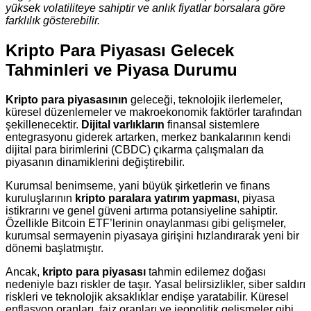
yüksek volatiliteye sahiptir ve anlık fiyatlar borsalara göre
farklılık gösterebilir.
Kripto Para Piyasası Gelecek
Tahminleri ve Piyasa Durumu
Kripto para piyasasının
geleceği, teknolojik ilerlemeler,
küresel düzenlemeler ve makroekonomik faktörler tarafından
şekillenecektir.
Dijital varlıkların
finansal sistemlere
entegrasyonu giderek artarken, merkez bankalarının kendi
dijital para birimlerini (CBDC) çıkarma çalışmaları da
piyasanın dinamiklerini değiştirebilir.
Kurumsal benimseme, yani büyük şirketlerin ve finans
kuruluşlarının
kripto paralara yatırım yapması
, piyasa
istikrarını ve genel güveni artırma potansiyeline sahiptir.
Özellikle Bitcoin ETF’lerinin onaylanması gibi gelişmeler,
kurumsal sermayenin piyasaya girişini hızlandırarak yeni bir
dönemi başlatmıştır.
Ancak,
kripto para piyasası
tahmin edilemez doğası
nedeniyle bazı riskler de taşır. Yasal belirsizlikler, siber saldırı
riskleri ve teknolojik aksaklıklar endişe yaratabilir. Küresel
enflasyon oranları, faiz oranları ve jeopolitik gelişmeler gibi