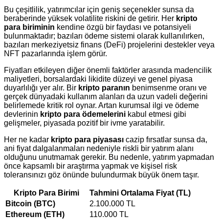
Bu çeşitlilik, yatırımcılar için geniş seçenekler sunsa da
beraberinde yüksek volatilite riskini de getirir. Her
kripto
para biriminin
kendine özgü bir faydası ve potansiyeli
bulunmaktadır; bazıları ödeme sistemi olarak kullanılırken,
bazıları merkeziyetsiz finans (DeFi) projelerini destekler veya
NFT pazarlarında işlem görür.
Fiyatları etkileyen diğer önemli faktörler arasında madencilik
maliyetleri, borsalardaki likidite düzeyi ve genel piyasa
duyarlılığı yer alır. Bir
kripto paranın
benimsenme oranı ve
gerçek dünyadaki kullanım alanları da uzun vadeli değerini
belirlemede kritik rol oynar. Artan kurumsal ilgi ve ödeme
devlerinin
kripto para ödemelerini
kabul etmesi gibi
gelişmeler, piyasada pozitif bir ivme yaratabilir.
Her ne kadar
kripto para piyasası
cazip fırsatlar sunsa da,
ani fiyat dalgalanmaları nedeniyle riskli bir yatırım alanı
olduğunu unutmamak gerekir. Bu nedenle, yatırım yapmadan
önce kapsamlı bir araştırma yapmak ve kişisel risk
toleransınızı göz önünde bulundurmak büyük önem taşır.
Kripto Para Birimi
Tahmini Ortalama Fiyat (TL)
Bitcoin (BTC)
2.100.000 TL
Ethereum (ETH)
110.000 TL