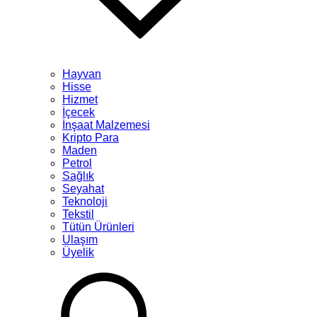
Hayvan
Hisse
Hizmet
İçecek
İnşaat Malzemesi
Kripto Para
Maden
Petrol
Sağlık
Seyahat
Teknoloji
Tekstil
Tütün Ürünleri
Ulaşım
Üyelik