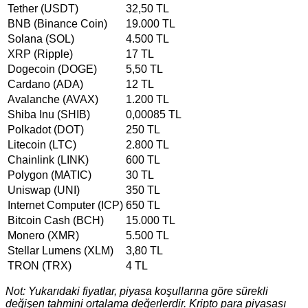
Tether (USDT)
32,50 TL
BNB (Binance Coin)
19.000 TL
Solana (SOL)
4.500 TL
XRP (Ripple)
17 TL
Dogecoin (DOGE)
5,50 TL
Cardano (ADA)
12 TL
Avalanche (AVAX)
1.200 TL
Shiba Inu (SHIB)
0,00085 TL
Polkadot (DOT)
250 TL
Litecoin (LTC)
2.800 TL
Chainlink (LINK)
600 TL
Polygon (MATIC)
30 TL
Uniswap (UNI)
350 TL
Internet Computer (ICP)
650 TL
Bitcoin Cash (BCH)
15.000 TL
Monero (XMR)
5.500 TL
Stellar Lumens (XLM)
3,80 TL
TRON (TRX)
4 TL
Not: Yukarıdaki fiyatlar, piyasa koşullarına göre sürekli
değişen tahmini ortalama değerlerdir. Kripto para piyasası