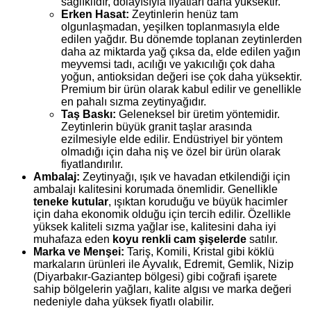
sağlıklıdır, dolayısıyla fiyatları daha yüksektir.
Erken Hasat:
Zeytinlerin henüz tam
olgunlaşmadan, yeşilken toplanmasıyla elde
edilen yağdır. Bu dönemde toplanan zeytinlerden
daha az miktarda yağ çıksa da, elde edilen yağın
meyvemsi tadı, acılığı ve yakıcılığı çok daha
yoğun, antioksidan değeri ise çok daha yüksektir.
Premium bir ürün olarak kabul edilir ve genellikle
en pahalı sızma zeytinyağıdır.
Taş Baskı:
Geleneksel bir üretim yöntemidir.
Zeytinlerin büyük granit taşlar arasında
ezilmesiyle elde edilir. Endüstriyel bir yöntem
olmadığı için daha niş ve özel bir ürün olarak
fiyatlandırılır.
Ambalaj:
Zeytinyağı, ışık ve havadan etkilendiği için
ambalajı kalitesini korumada önemlidir. Genellikle
teneke kutular
, ışıktan koruduğu ve büyük hacimler
için daha ekonomik olduğu için tercih edilir. Özellikle
yüksek kaliteli sızma yağlar ise, kalitesini daha iyi
muhafaza eden
koyu renkli cam şişelerde
satılır.
Marka ve Menşei:
Tariş, Komili, Kristal gibi köklü
markaların ürünleri ile Ayvalık, Edremit, Gemlik, Nizip
(Diyarbakır-Gaziantep bölgesi) gibi coğrafi işarete
sahip bölgelerin yağları, kalite algısı ve marka değeri
nedeniyle daha yüksek fiyatlı olabilir.