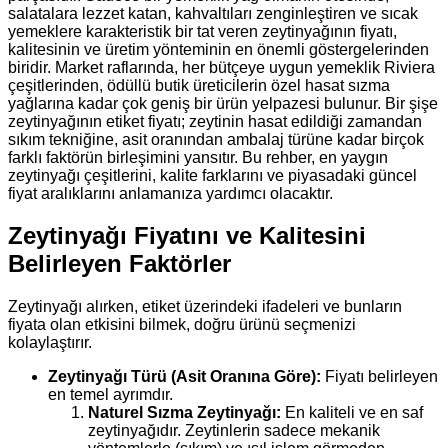
salatalara lezzet katan, kahvaltıları zenginleştiren ve sıcak
yemeklere karakteristik bir tat veren zeytinyağının fiyatı,
kalitesinin ve üretim yönteminin en önemli göstergelerinden
biridir. Market raflarında, her bütçeye uygun yemeklik Riviera
çeşitlerinden, ödüllü butik üreticilerin özel hasat sızma
yağlarına kadar çok geniş bir ürün yelpazesi bulunur. Bir şişe
zeytinyağının etiket fiyatı; zeytinin hasat edildiği zamandan
sıkım tekniğine, asit oranından ambalaj türüne kadar birçok
farklı faktörün birleşimini yansıtır. Bu rehber, en yaygın
zeytinyağı çeşitlerini, kalite farklarını ve piyasadaki güncel
fiyat aralıklarını anlamanıza yardımcı olacaktır.
Zeytinyağı Fiyatını ve Kalitesini
Belirleyen Faktörler
Zeytinyağı alırken, etiket üzerindeki ifadeleri ve bunların
fiyata olan etkisini bilmek, doğru ürünü seçmenizi
kolaylaştırır.
Zeytinyağı Türü (Asit Oranına Göre):
Fiyatı belirleyen
en temel ayrımdır.
Naturel Sızma Zeytinyağı:
En kaliteli ve en saf
zeytinyağıdır. Zeytinlerin sadece mekanik