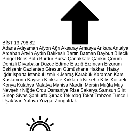
BİST
13.798,82
Adana
Adıyaman
Afyon
Ağrı
Aksaray
Amasya
Ankara
Antalya
Ardahan
Artvin
Aydın
Balıkesir
Bartın
Batman
Bayburt
Bilecik
Bingöl
Bitlis
Bolu
Burdur
Bursa
Çanakkale
Çankırı
Çorum
Denizli
Diyarbakır
Düzce
Edirne
Elazığ
Erzincan
Erzurum
Eskişehir
Gaziantep
Giresun
Gümüşhane
Hakkari
Hatay
Iğdır
Isparta
İstanbul
İzmir
K.Maraş
Karabük
Karaman
Kars
Kastamonu
Kayseri
Kırıkkale
Kırklareli
Kırşehir
Kilis
Kocaeli
Konya
Kütahya
Malatya
Manisa
Mardin
Mersin
Muğla
Muş
Nevşehir
Niğde
Ordu
Osmaniye
Rize
Sakarya
Samsun
Siirt
Sinop
Sivas
Şanlıurfa
Şırnak
Tekirdağ
Tokat
Trabzon
Tunceli
Uşak
Van
Yalova
Yozgat
Zonguldak