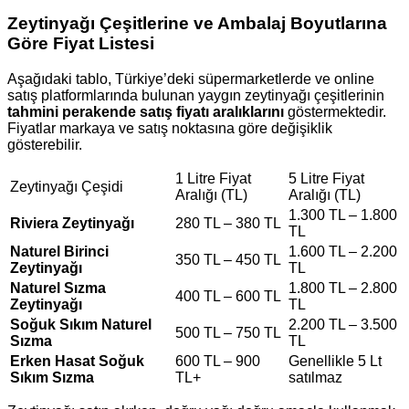
Zeytinyağı Çeşitlerine ve Ambalaj Boyutlarına
Göre Fiyat Listesi
Aşağıdaki tablo, Türkiye’deki süpermarketlerde ve online
satış platformlarında bulunan yaygın zeytinyağı çeşitlerinin
tahmini perakende satış fiyatı aralıklarını
göstermektedir.
Fiyatlar markaya ve satış noktasına göre değişiklik
gösterebilir.
1 Litre Fiyat
5 Litre Fiyat
Zeytinyağı Çeşidi
Aralığı (TL)
Aralığı (TL)
1.300 TL – 1.800
Riviera Zeytinyağı
280 TL – 380 TL
TL
Naturel Birinci
1.600 TL – 2.200
350 TL – 450 TL
Zeytinyağı
TL
Naturel Sızma
1.800 TL – 2.800
400 TL – 600 TL
Zeytinyağı
TL
Soğuk Sıkım Naturel
2.200 TL – 3.500
500 TL – 750 TL
Sızma
TL
Erken Hasat Soğuk
600 TL – 900
Genellikle 5 Lt
Sıkım Sızma
TL+
satılmaz