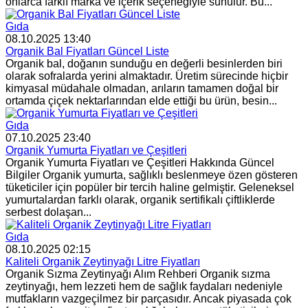
onlarca farklı marka ve içerik seçeneğiyle sunulur. Bu...
Gıda
08.10.2025 13:40
Organik Bal Fiyatları Güncel Liste
Organik bal, doğanın sunduğu en değerli besinlerden biri
olarak sofralarda yerini almaktadır. Üretim sürecinde hiçbir
kimyasal müdahale olmadan, arıların tamamen doğal bir
ortamda çiçek nektarlarından elde ettiği bu ürün, besin...
Gıda
07.10.2025 23:40
Organik Yumurta Fiyatları ve Çeşitleri
Organik Yumurta Fiyatları ve Çeşitleri Hakkında Güncel
Bilgiler Organik yumurta, sağlıklı beslenmeye özen gösteren
tüketiciler için popüler bir tercih haline gelmiştir. Geleneksel
yumurtalardan farklı olarak, organik sertifikalı çiftliklerde
serbest dolaşan...
Gıda
08.10.2025 02:15
Kaliteli Organik Zeytinyağı Litre Fiyatları
Organik Sızma Zeytinyağı Alım Rehberi Organik sızma
zeytinyağı, hem lezzeti hem de sağlık faydaları nedeniyle
mutfakların vazgeçilmez bir parçasıdır. Ancak piyasada çok