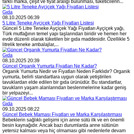
farklı marka, çeşit ve fiyat aralığı bulunması, tüketicilerin...
Gıda
08.10.2025 06:39
5 Litre Teneke Ayçiçek Yağı Fiyatları Listesi
Güncel 5 Litre Teneke Ayçiçek Yağı Fiyatları Ayçiçek yağı,
Türk mutfağının temel yapı taşlarından biridir ve hemen her
evde düzenli olarak tüketilen bir gıda maddesidir. Özellikle 5
litrelik teneke ambalajlar,...
Gıda
08.10.2025 20:39
Güncel Organik Yumurta Fiyatları Ne Kadar?
Organik Yumurta Nedir ve Fiyatları Neden Farklıdır? Organik
yumurta, belirli standartlara uygun olarak yetiştirilen
tavuklardan elde edilen bir gıda ürünüdür. Bu standartlar,
tavukların yaşam alanlarından beslenmelerine kadar geniş
bir yelpazeyi...
Gıda
09.10.2025 08:22
Güncel Bebek Maması Fiyatları ve Marka Karşılaştırması
Bebeklerin sağlıklı gelişimi için anne sütü ilk ve en önemli
besin kaynağıdır. Ancak bazı durumlarda anne sütünün
yetersiz kalması veya hiç olmaması gibi nedenlerle devam