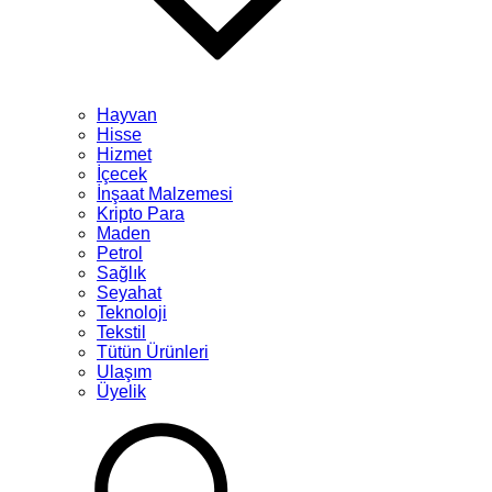
Hayvan
Hisse
Hizmet
İçecek
İnşaat Malzemesi
Kripto Para
Maden
Petrol
Sağlık
Seyahat
Teknoloji
Tekstil
Tütün Ürünleri
Ulaşım
Üyelik