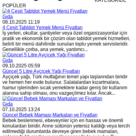
KATEGORİDE
POPÜLER
Gıda
08.10.2025 11:19
4 Çeşit Tabldot Yemek Menü Fiyatları
İş yerleri, okullar, şantiyeler veya özel organizasyonlar için
pratik ve ekonomik bir çözüm olan tabldot yemek hizmetleri,
belirli bir menü dahilinde sunulan toplu yemek servisleridir.
Genellikle çorba, ana yemek, yardımcı...
Gıda
09.10.2025 05:59
Güncel 5 Litre Ayçiçek Yağı Fiyatları
Ayçiçek yağı, Türk mutfağının temel yapı taşlarından biridir
ve hemen her evde bulunur. Salatalardan kızartmalara,
hamur işlerinden sıcak yemeklere kadar geniş bir kullanım
alanına sahip olması, onu vazgeçilmez kılar. Ancak...
Gıda
07.10.2025 13:24
Güncel Bebek Maması Markaları ve Fiyatları
Bebek beslenmesi, ebeveynler için en hassas ve önemli
konulardan biridir. Anne sütünün yetersiz kaldığı veya tercih
edilmediği durumlarda devreye giren bebek mamaları,