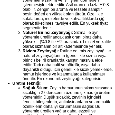
yöntemlerle (sıkım) ve ısıl işlem görmeden
işlenmesiyle elde edilir. Asit oranı en fazla %0.8
olabilir. Zengin bir aroma ve lezzete sahiptir,
besin değeri en yüksek olan türdür. Özellikle
salatalarda, mezelerde ve kahvaltılıklarda çiğ
olarak tüketilmesi tavsiye edilir. En yüksek fiyat
segmentindedir.
Naturel Birinci Zeytinyağı:
Sızma ile aynı
yöntemle üretilir ancak asit oranı biraz daha
yüksektir (%0.8 ile %2 arasında). Lezzet ve kalite
olarak sızmanın bir alt kademesinde yer alır.
Riviera Zeytinyağı:
Rafine edilmiş zeytinyağı ile
naturel zeytinyağlarının (genellikle sızma veya
birinci) belirli oranlarda karıştırılmasıyla elde
edilir. Tadı daha hafif ve nötrdür, ısıya daha
dayanıklı olduğu için genellikle sıcak yemeklerde,
hamur işlerinde ve kızartmalarda kullanılması
önerilir. En ekonomik zeytinyağı kategorisidir.
Üretim Tekniği:
Soğuk Sıkım:
Zeytin hamurunun sıkımı sırasında
sıcaklığın 27 derecenin üzerine çıkmadığı üretim
yöntemidir. Düşük sıcaklık, zeytinin içindeki
fenolik bileşenlerin, antioksidanların ve aromatik
özelliklerin daha iyi korunmasını sağlar. Bu
yöntemle üretilen yağlar daha lezzetli ve