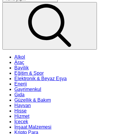
Alkol
Araç
Bayilik
Eğitim & Spor
Elektronik & Beyaz Eşya
Enerji
Gayrimenkul
Gıda
Güzellik & Bakım
Hayvan
Hisse
Hizmet
İçecek
İnşaat Malzemesi
Kripto Para