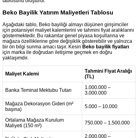
tablosunu oluşturur.
Beko Bayilik Yatırım Maliyetleri Tablosu
Aşağıdaki tablo, Beko bayiliği almayı düşünen girişimciler
için potansiyel maliyet kalemlerini ve tahmini fiyat aralıklarını
göstermektedir. Bu rakamlar genel piyasa koşullarına ve
mağaza özelliklerine göre değişiklik gösterebilir ve yalnızca
bir ön bilgi sunma amacı taşır. Kesin
Beko bayilik fiyatları
için marka ile doğrudan iletişime geçmek en doğru
yaklaşımdır.
Tahmini Fiyat Aralığı
Maliyet Kalemi
(TL)
1.000.000 –
Banka Teminat Mektubu Tutarı
3.000.000
Mağaza Dekorasyon Gideri (m²
5.000 – 10.000
başına)
Ortalama Mağaza Kurulum
750.000 – 1.500.000
Maliyeti (150 m²)
2.000.000 –