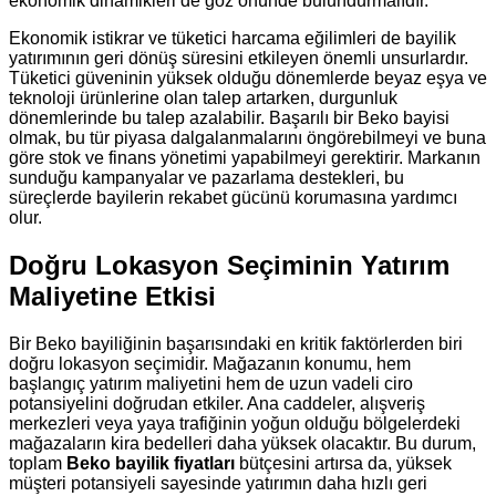
ekonomik dinamikleri de göz önünde bulundurmalıdır.
Ekonomik istikrar ve tüketici harcama eğilimleri de bayilik
yatırımının geri dönüş süresini etkileyen önemli unsurlardır.
Tüketici güveninin yüksek olduğu dönemlerde beyaz eşya ve
teknoloji ürünlerine olan talep artarken, durgunluk
dönemlerinde bu talep azalabilir. Başarılı bir Beko bayisi
olmak, bu tür piyasa dalgalanmalarını öngörebilmeyi ve buna
göre stok ve finans yönetimi yapabilmeyi gerektirir. Markanın
sunduğu kampanyalar ve pazarlama destekleri, bu
süreçlerde bayilerin rekabet gücünü korumasına yardımcı
olur.
Doğru Lokasyon Seçiminin Yatırım
Maliyetine Etkisi
Bir Beko bayiliğinin başarısındaki en kritik faktörlerden biri
doğru lokasyon seçimidir. Mağazanın konumu, hem
başlangıç yatırım maliyetini hem de uzun vadeli ciro
potansiyelini doğrudan etkiler. Ana caddeler, alışveriş
merkezleri veya yaya trafiğinin yoğun olduğu bölgelerdeki
mağazaların kira bedelleri daha yüksek olacaktır. Bu durum,
toplam
Beko bayilik fiyatları
bütçesini artırsa da, yüksek
müşteri potansiyeli sayesinde yatırımın daha hızlı geri