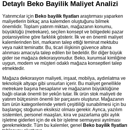
Detaylı Beko Bayilik Maliyet Analizi
Yatırımcılar için
Beko bayilik fiyatları
araştırması yaparken
maliyetlerin birkaç ana kalemden oluştuğunu bilmek
önemlidir. Toplam yatırım miktarı, mağazanın konumu,
büyüklüğü (metrekare), seçilen konsept ve bölgedeki pazar
potansiyeline göre farklılık gösterir. İlk ve en önemli maliyet
kalemlerinden biri, markanın talep ettiği teminat mektubu
veya nakit teminattır. Bu, ticari ilişkinin güvence altına
alınması amacıyla talep edilen bir bedeldir. Bir diğer büyük
gider ise mağaza dekorasyonudur. Beko, kurumsal kimliğine
uygun, modern ve müşteri odaklı mağaza konseptleri talep
etmektedir.
Mağaza dekorasyon maliyeti, inşaat, mobilya, aydınlatma ve
teknolojik altyapı gibi unsurları içerir. Bu maliyet genellikle
metrekare başına hesaplanır ve mağazanın büyüklüğüne
bağlı olarak önemli bir yekûn tutar. İlk ürün stok maliyeti de
yatırım bütçesinin önemli bir parçasını oluşturur. Mağazanın
tüm ürün kategorilerinde yeterli çeşitliliği sunabilmesi için bu
başlangıç stoğunun eksiksiz olması gerekir. Ayrıca, yazılım
sistemleri, personel maaşları, kira ve pazarlama gibi aylık
işletme giderleri için de ek bir işletme sermayesi ayrılması
gerekmektedir. Tüm bu kalemler, genel
Beko bayilik fiyatları