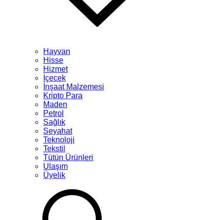
Hayvan
Hisse
Hizmet
İçecek
İnşaat Malzemesi
Kripto Para
Maden
Petrol
Sağlık
Seyahat
Teknoloji
Tekstil
Tütün Ürünleri
Ulaşım
Üyelik