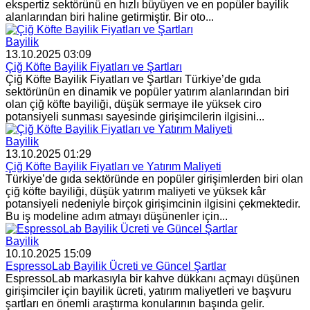
ekspertiz sektörünü en hızlı büyüyen ve en popüler bayilik
alanlarından biri haline getirmiştir. Bir oto...
Bayilik
13.10.2025 03:09
Çiğ Köfte Bayilik Fiyatları ve Şartları
Çiğ Köfte Bayilik Fiyatları ve Şartları Türkiye’de gıda
sektörünün en dinamik ve popüler yatırım alanlarından biri
olan çiğ köfte bayiliği, düşük sermaye ile yüksek ciro
potansiyeli sunması sayesinde girişimcilerin ilgisini...
Bayilik
13.10.2025 01:29
Çiğ Köfte Bayilik Fiyatları ve Yatırım Maliyeti
Türkiye’de gıda sektöründe en popüler girişimlerden biri olan
çiğ köfte bayiliği, düşük yatırım maliyeti ve yüksek kâr
potansiyeli nedeniyle birçok girişimcinin ilgisini çekmektedir.
Bu iş modeline adım atmayı düşünenler için...
Bayilik
10.10.2025 15:09
EspressoLab Bayilik Ücreti ve Güncel Şartlar
EspressoLab markasıyla bir kahve dükkanı açmayı düşünen
girişimciler için bayilik ücreti, yatırım maliyetleri ve başvuru
şartları en önemli araştırma konularının başında gelir.