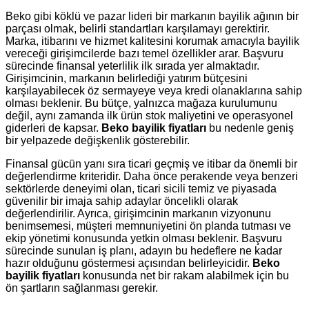
Beko gibi köklü ve pazar lideri bir markanın bayilik ağının bir
parçası olmak, belirli standartları karşılamayı gerektirir.
Marka, itibarını ve hizmet kalitesini korumak amacıyla bayilik
vereceği girişimcilerde bazı temel özellikler arar. Başvuru
sürecinde finansal yeterlilik ilk sırada yer almaktadır.
Girişimcinin, markanın belirlediği yatırım bütçesini
karşılayabilecek öz sermayeye veya kredi olanaklarına sahip
olması beklenir. Bu bütçe, yalnızca mağaza kurulumunu
değil, aynı zamanda ilk ürün stok maliyetini ve operasyonel
giderleri de kapsar.
Beko bayilik fiyatları
bu nedenle geniş
bir yelpazede değişkenlik gösterebilir.
Finansal gücün yanı sıra ticari geçmiş ve itibar da önemli bir
değerlendirme kriteridir. Daha önce perakende veya benzeri
sektörlerde deneyimi olan, ticari sicili temiz ve piyasada
güvenilir bir imaja sahip adaylar öncelikli olarak
değerlendirilir. Ayrıca, girişimcinin markanın vizyonunu
benimsemesi, müşteri memnuniyetini ön planda tutması ve
ekip yönetimi konusunda yetkin olması beklenir. Başvuru
sürecinde sunulan iş planı, adayın bu hedeflere ne kadar
hazır olduğunu göstermesi açısından belirleyicidir.
Beko
bayilik fiyatları
konusunda net bir rakam alabilmek için bu
ön şartların sağlanması gerekir.