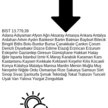
BİST
13.779,39
Adana
Adıyaman
Afyon
Ağrı
Aksaray
Amasya
Ankara
Antalya
Ardahan
Artvin
Aydın
Balıkesir
Bartın
Batman
Bayburt
Bilecik
Bingöl
Bitlis
Bolu
Burdur
Bursa
Çanakkale
Çankırı
Çorum
Denizli
Diyarbakır
Düzce
Edirne
Elazığ
Erzincan
Erzurum
Eskişehir
Gaziantep
Giresun
Gümüşhane
Hakkari
Hatay
Iğdır
Isparta
İstanbul
İzmir
K.Maraş
Karabük
Karaman
Kars
Kastamonu
Kayseri
Kırıkkale
Kırklareli
Kırşehir
Kilis
Kocaeli
Konya
Kütahya
Malatya
Manisa
Mardin
Mersin
Muğla
Muş
Nevşehir
Niğde
Ordu
Osmaniye
Rize
Sakarya
Samsun
Siirt
Sinop
Sivas
Şanlıurfa
Şırnak
Tekirdağ
Tokat
Trabzon
Tunceli
Uşak
Van
Yalova
Yozgat
Zonguldak