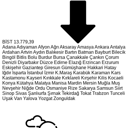
BİST
13.779,39
Adana
Adıyaman
Afyon
Ağrı
Aksaray
Amasya
Ankara
Antalya
Ardahan
Artvin
Aydın
Balıkesir
Bartın
Batman
Bayburt
Bilecik
Bingöl
Bitlis
Bolu
Burdur
Bursa
Çanakkale
Çankırı
Çorum
Denizli
Diyarbakır
Düzce
Edirne
Elazığ
Erzincan
Erzurum
Eskişehir
Gaziantep
Giresun
Gümüşhane
Hakkari
Hatay
Iğdır
Isparta
İstanbul
İzmir
K.Maraş
Karabük
Karaman
Kars
Kastamonu
Kayseri
Kırıkkale
Kırklareli
Kırşehir
Kilis
Kocaeli
Konya
Kütahya
Malatya
Manisa
Mardin
Mersin
Muğla
Muş
Nevşehir
Niğde
Ordu
Osmaniye
Rize
Sakarya
Samsun
Siirt
Sinop
Sivas
Şanlıurfa
Şırnak
Tekirdağ
Tokat
Trabzon
Tunceli
Uşak
Van
Yalova
Yozgat
Zonguldak