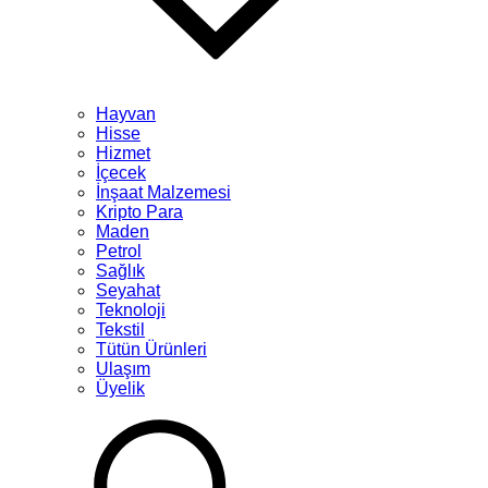
Hayvan
Hisse
Hizmet
İçecek
İnşaat Malzemesi
Kripto Para
Maden
Petrol
Sağlık
Seyahat
Teknoloji
Tekstil
Tütün Ürünleri
Ulaşım
Üyelik