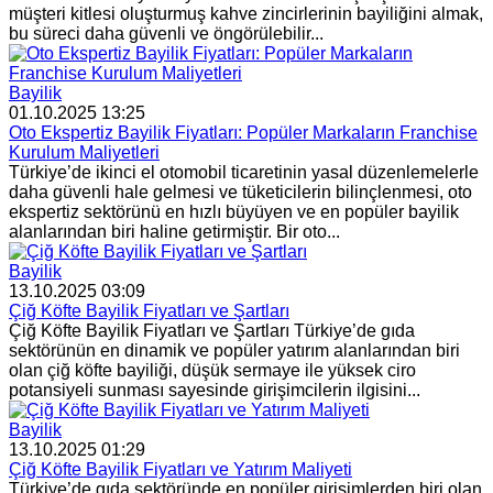
müşteri kitlesi oluşturmuş kahve zincirlerinin bayiliğini almak,
bu süreci daha güvenli ve öngörülebilir...
Bayilik
01.10.2025 13:25
Oto Ekspertiz Bayilik Fiyatları: Popüler Markaların Franchise
Kurulum Maliyetleri
Türkiye’de ikinci el otomobil ticaretinin yasal düzenlemelerle
daha güvenli hale gelmesi ve tüketicilerin bilinçlenmesi, oto
ekspertiz sektörünü en hızlı büyüyen ve en popüler bayilik
alanlarından biri haline getirmiştir. Bir oto...
Bayilik
13.10.2025 03:09
Çiğ Köfte Bayilik Fiyatları ve Şartları
Çiğ Köfte Bayilik Fiyatları ve Şartları Türkiye’de gıda
sektörünün en dinamik ve popüler yatırım alanlarından biri
olan çiğ köfte bayiliği, düşük sermaye ile yüksek ciro
potansiyeli sunması sayesinde girişimcilerin ilgisini...
Bayilik
13.10.2025 01:29
Çiğ Köfte Bayilik Fiyatları ve Yatırım Maliyeti
Türkiye’de gıda sektöründe en popüler girişimlerden biri olan