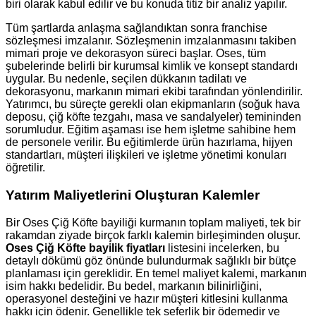
biri olarak kabul edilir ve bu konuda titiz bir analiz yapılır.
Tüm şartlarda anlaşma sağlandıktan sonra franchise
sözleşmesi imzalanır. Sözleşmenin imzalanmasını takiben
mimari proje ve dekorasyon süreci başlar. Oses, tüm
şubelerinde belirli bir kurumsal kimlik ve konsept standardı
uygular. Bu nedenle, seçilen dükkanın tadilatı ve
dekorasyonu, markanın mimari ekibi tarafından yönlendirilir.
Yatırımcı, bu süreçte gerekli olan ekipmanların (soğuk hava
deposu, çiğ köfte tezgahı, masa ve sandalyeler) temininden
sorumludur. Eğitim aşaması ise hem işletme sahibine hem
de personele verilir. Bu eğitimlerde ürün hazırlama, hijyen
standartları, müşteri ilişkileri ve işletme yönetimi konuları
öğretilir.
Yatırım Maliyetlerini Oluşturan Kalemler
Bir Oses Çiğ Köfte bayiliği kurmanın toplam maliyeti, tek bir
rakamdan ziyade birçok farklı kalemin birleşiminden oluşur.
Oses Çiğ Köfte bayilik fiyatları
listesini incelerken, bu
detaylı dökümü göz önünde bulundurmak sağlıklı bir bütçe
planlaması için gereklidir. En temel maliyet kalemi, markanın
isim hakkı bedelidir. Bu bedel, markanın bilinirliğini,
operasyonel desteğini ve hazır müşteri kitlesini kullanma
hakkı için ödenir. Genellikle tek seferlik bir ödemedir ve