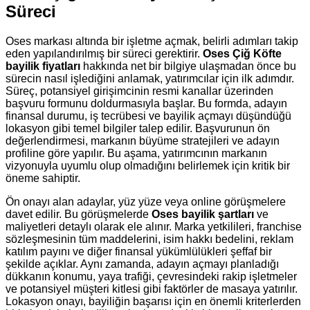
Süreci
Oses markası altında bir işletme açmak, belirli adımları takip
eden yapılandırılmış bir süreci gerektirir.
Oses Çiğ Köfte
bayilik fiyatları
hakkında net bir bilgiye ulaşmadan önce bu
sürecin nasıl işlediğini anlamak, yatırımcılar için ilk adımdır.
Süreç, potansiyel girişimcinin resmi kanallar üzerinden
başvuru formunu doldurmasıyla başlar. Bu formda, adayın
finansal durumu, iş tecrübesi ve bayilik açmayı düşündüğü
lokasyon gibi temel bilgiler talep edilir. Başvurunun ön
değerlendirmesi, markanın büyüme stratejileri ve adayın
profiline göre yapılır. Bu aşama, yatırımcının markanın
vizyonuyla uyumlu olup olmadığını belirlemek için kritik bir
öneme sahiptir.
Ön onayı alan adaylar, yüz yüze veya online görüşmelere
davet edilir. Bu görüşmelerde
Oses bayilik şartları
ve
maliyetleri detaylı olarak ele alınır. Marka yetkilileri, franchise
sözleşmesinin tüm maddelerini, isim hakkı bedelini, reklam
katılım payını ve diğer finansal yükümlülükleri şeffaf bir
şekilde açıklar. Aynı zamanda, adayın açmayı planladığı
dükkanın konumu, yaya trafiği, çevresindeki rakip işletmeler
ve potansiyel müşteri kitlesi gibi faktörler de masaya yatırılır.
Lokasyon onayı, bayiliğin başarısı için en önemli kriterlerden