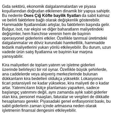
Gıda sektörü, ekonomik dalgalanmalardan ve piyasa
koşullarından doğrudan etkilenen dinamik bir yapıya sahiptir.
Bu nedenle
Oses Çiğ Köfte bayilik fiyatları
da sabit kalmaz
ve belirli faktörlere bağlı olarak değişkenlik gösterebilir.
Hammadde fiyatlarındaki artışlar, bu faktörlerin başında gelir.
Bulgur, isot, nar ekşisi ve diğer baharatların maliyetindeki
değişimler, hem franchise verenin hem de bayinin
operasyonel giderlerini etkiler. Özellikle tarımsal üretimdeki
dalgalanmalar ve döviz kurundaki hareketlilik, hammadde
tedarik maliyetlerini yukarı yönlü etkileyebilir. Bu durum, uzun
vadede ürün satış fiyatlarına ve bayinin kar marjına
yansıyabilir.
Kira maliyetleri de toplam yatırım ve işletme giderleri
üzerinde belirleyici bir rol oynar. Özellikle büyük şehirlerde,
ana caddelerde veya alışveriş merkezlerinde bulunan
dükkanların kira bedelleri oldukça yüksektir. Lokasyonun
ticari potansiyeli ne kadar yüksekse, kira maliyeti de o kadar
artar. Yatırımcıların bütçe planlaması yaparken, sadece
başlangıç yatırımını değil, aynı zamanda aylık sabit giderler
olan kira, personel maaşları, faturalar ve vergileri de dikkatle
hesaplaması gerekir. Piyasadaki genel enflasyonist baskı, bu
sabit giderlerin zaman içinde artmasına neden olarak
işletmenin finansal dengesini etkileyebilir.