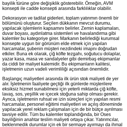
bayilik türüne göre değişiklik gösterebilir. Örneğin, AVM
konsepti ile cadde konsepti arasında farklılıklar olabilir.
Dekorasyon ve tadilat giderleri, toplam yatırımın önemli bir
bölümünü oluşturur. Seçilen dükkanın mevcut durumu,
yapılacak işlemlerin kapsamını belirler. Zemin kaplamaları,
duvar boyası, aydınlatma sistemleri ve havalandırma gibi
kalemler bu kategoriye girer. Markanın belirlediği kurumsal
konsepte uygun bir görünüm elde etmek için yapılan
harcamalar, şubenin müşteri nezdindeki imajını doğrudan
etkiler. Buna ek olarak, çiğ köfte tezgahı, soğutucu dolaplar,
yazar kasa, masa ve sandalyeler gibi demirbaş ekipmanlar
da ciddi bir maliyet kalemidir. Bu ekipmanların kalitesi,
işletmenin uzun vadeli verimliliği açısından önemlidir.
Başlangıç maliyetleri arasında ilk ürün stok maliyeti de yer
alır. İşletmenin faaliyete geçtiği ilk günlerde müşterilere
eksiksiz hizmet sunabilmesi için yeterli miktarda çiğ köfte,
lavaş, sos, yeşillik ve içecek stoğuna sahip olması gerekir.
Ayrıca, işletmenin ruhsat ve izin süreçleri için yapılan resmi
harcamalar, personel eğitimi maliyetleri ve açılış döneminde
yapılacak yerel reklam çalışmaları için de bir bütçe ayrılması
tavsiye edilir. Tüm bu kalemler toplandığında, bir Oses
bayiliğinin anahtar teslim maliyeti ortaya çıkar. Yatırımcılar,
beklenmedik durumlar için ek bir sermaye ayırmayı da ihmal