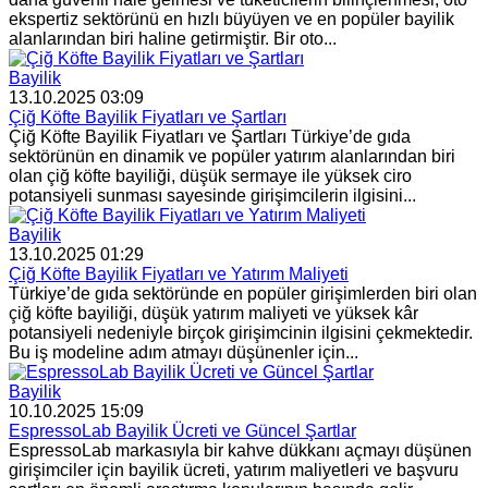
ekspertiz sektörünü en hızlı büyüyen ve en popüler bayilik
alanlarından biri haline getirmiştir. Bir oto...
Bayilik
13.10.2025 03:09
Çiğ Köfte Bayilik Fiyatları ve Şartları
Çiğ Köfte Bayilik Fiyatları ve Şartları Türkiye’de gıda
sektörünün en dinamik ve popüler yatırım alanlarından biri
olan çiğ köfte bayiliği, düşük sermaye ile yüksek ciro
potansiyeli sunması sayesinde girişimcilerin ilgisini...
Bayilik
13.10.2025 01:29
Çiğ Köfte Bayilik Fiyatları ve Yatırım Maliyeti
Türkiye’de gıda sektöründe en popüler girişimlerden biri olan
çiğ köfte bayiliği, düşük yatırım maliyeti ve yüksek kâr
potansiyeli nedeniyle birçok girişimcinin ilgisini çekmektedir.
Bu iş modeline adım atmayı düşünenler için...
Bayilik
10.10.2025 15:09
EspressoLab Bayilik Ücreti ve Güncel Şartlar
EspressoLab markasıyla bir kahve dükkanı açmayı düşünen
girişimciler için bayilik ücreti, yatırım maliyetleri ve başvuru