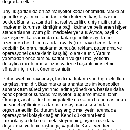
doğrudan etkiler.
Bayilik şartları da en az maliyetler kadar önemlidir. Markalar
genellikle yatırımcılarından belirli kriterleri karşılamasını
bekler. Bunlar arasında finansal yeterlilik, girişimcilik ruhu,
markanın kurumsal kimliğine bağlı kalma ve belirlenen hijyen
standartlarına uyum gibi maddeler yer alır. Ayrıca, bayilik
sözleşmesi kapsamında markalar genellikle aylık ciro
üzerinden belirli bir oranda royalty (ciro payı) bedeli talep
edebilir. Bu oran, markanın sunduğu reklam, pazarlama ve
operasyonel desteklerin karşılığı olarak alınır. Yatırım
yapmadan önce tüm bu şartların ve gizli maliyetlerin
detaylıca incelenmesi, uzun vadede başarılı bir işletme
yönetimi için kritik öneme sahiptir.
Potansiyel bir bayi adayı, farklı markaların sunduğu teklifleri
karşılaştırmalıdır. Bazı markalar anahtar teslim konseptler
sunarak tüm süreci yatırımcı adına yönetirken, bazıları daha
esnek paketler sunarak maliyetleri düşürme imkanı tanır.
Örneğin, anahtar teslim bir pakette dükkanın bulunmasından
personel eğitimine kadar her detay marka tarafından
organize edilir. Bu durum başlangıç maliyetini artırsa da
operasyonel kolaylık sağlar. Kendi dükkanını kendi
imkanlarıyla dekore etmek isteyen bir girişimci ise daha
düşük maliyetli bir başlangıç yapabilir. Karar verirken