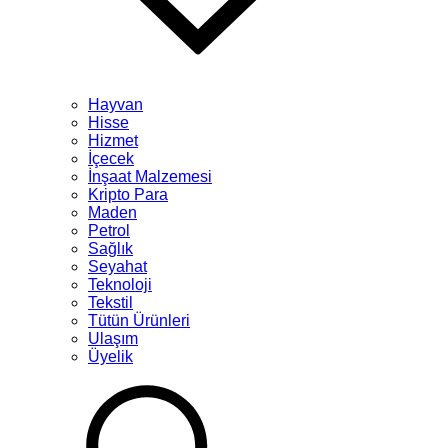
Hayvan
Hisse
Hizmet
İçecek
İnşaat Malzemesi
Kripto Para
Maden
Petrol
Sağlık
Seyahat
Teknoloji
Tekstil
Tütün Ürünleri
Ulaşım
Üyelik