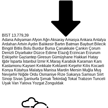
BİST
13.779,39
Adana
Adıyaman
Afyon
Ağrı
Aksaray
Amasya
Ankara
Antalya
Ardahan
Artvin
Aydın
Balıkesir
Bartın
Batman
Bayburt
Bilecik
Bingöl
Bitlis
Bolu
Burdur
Bursa
Çanakkale
Çankırı
Çorum
Denizli
Diyarbakır
Düzce
Edirne
Elazığ
Erzincan
Erzurum
Eskişehir
Gaziantep
Giresun
Gümüşhane
Hakkari
Hatay
Iğdır
Isparta
İstanbul
İzmir
K.Maraş
Karabük
Karaman
Kars
Kastamonu
Kayseri
Kırıkkale
Kırklareli
Kırşehir
Kilis
Kocaeli
Konya
Kütahya
Malatya
Manisa
Mardin
Mersin
Muğla
Muş
Nevşehir
Niğde
Ordu
Osmaniye
Rize
Sakarya
Samsun
Siirt
Sinop
Sivas
Şanlıurfa
Şırnak
Tekirdağ
Tokat
Trabzon
Tunceli
Uşak
Van
Yalova
Yozgat
Zonguldak