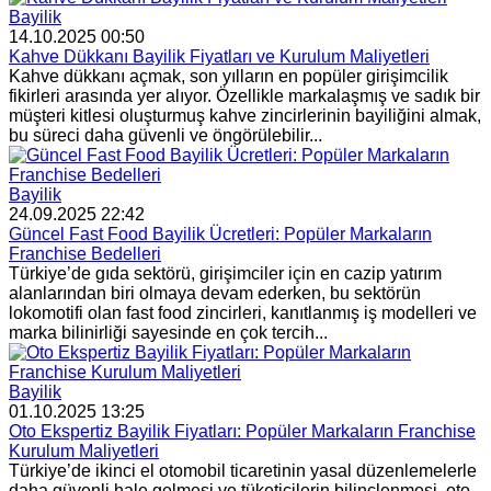
Bayilik
14.10.2025 00:50
Kahve Dükkanı Bayilik Fiyatları ve Kurulum Maliyetleri
Kahve dükkanı açmak, son yılların en popüler girişimcilik
fikirleri arasında yer alıyor. Özellikle markalaşmış ve sadık bir
müşteri kitlesi oluşturmuş kahve zincirlerinin bayiliğini almak,
bu süreci daha güvenli ve öngörülebilir...
Bayilik
24.09.2025 22:42
Güncel Fast Food Bayilik Ücretleri: Popüler Markaların
Franchise Bedelleri
Türkiye’de gıda sektörü, girişimciler için en cazip yatırım
alanlarından biri olmaya devam ederken, bu sektörün
lokomotifi olan fast food zincirleri, kanıtlanmış iş modelleri ve
marka bilinirliği sayesinde en çok tercih...
Bayilik
01.10.2025 13:25
Oto Ekspertiz Bayilik Fiyatları: Popüler Markaların Franchise
Kurulum Maliyetleri
Türkiye’de ikinci el otomobil ticaretinin yasal düzenlemelerle
daha güvenli hale gelmesi ve tüketicilerin bilinçlenmesi, oto