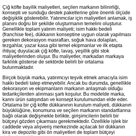
Çiğ köfte bayilik maliyetleri, seçilen markanın bilinirliği,
konsepti ve sunduğu destek paketlerine göre önemli ölçüde
değişiklik gösterebilir. Yatırımcılar için maliyetleri anlamak, iş
planını doğru bir şekilde oluşturmanın temelini oluşturur.
Genellikle toplam yatırım maliyeti; isim hakkı bedeli
(franchise fee), dükkanın konseptine uygun olarak yapılması
gereken dekorasyon masrafları, soğuk hava dolapları,
tezgahlar, yazar kasa gibi temel ekipmanlar ve ilk etapta
ihtiyaç duyulacak çiğ köfte, lavaş, yeşillik gibi stok
maliyetlerinden oluşur. Bu maliyetler, markadan markaya
farklılık gösterse de sektörde belirli bir ortalama
bulunmaktadır.
Birçok büyük marka, yatırımcıyı teşvik etmek amacıyla isim
hakkı bedeli talep etmeyebilir. Ancak bu durumda, genellikle
dekorasyon ve ekipmanların markanın anlaşmalı olduğu
tedarikçilerden alınması şartı koşulur. Bu modelde marka,
karını ürün satışından ve konsept kurulumundan elde eder.
Ortalama bir çiğ köfte dükkanının kurulum maliyeti, dükkanın
büyüklüğüne, konumuna ve seçilen markanın standartlarına
bağlı olarak değişmekle birlikte, girişimcilerin belirli bir
bütçeyi gözden çıkarması gerekmektedir. Özellikle işlek bir
caddede veya alışveriş merkezinde açılacak bir dükkanın
kira ve depozito gibi ön maliyetleri de toplam bütçeyi