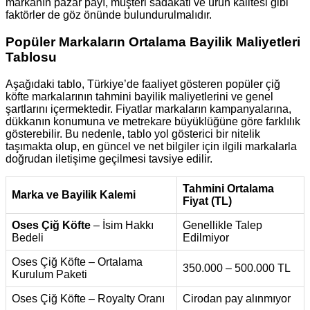
markanın pazar payı, müşteri sadakati ve ürün kalitesi gibi
faktörler de göz önünde bulundurulmalıdır.
Popüler Markaların Ortalama Bayilik Maliyetleri
Tablosu
Aşağıdaki tablo, Türkiye’de faaliyet gösteren popüler çiğ
köfte markalarının tahmini bayilik maliyetlerini ve genel
şartlarını içermektedir. Fiyatlar markaların kampanyalarına,
dükkanın konumuna ve metrekare büyüklüğüne göre farklılık
gösterebilir. Bu nedenle, tablo yol gösterici bir nitelik
taşımakta olup, en güncel ve net bilgiler için ilgili markalarla
doğrudan iletişime geçilmesi tavsiye edilir.
Tahmini Ortalama
Marka ve Bayilik Kalemi
Fiyat (TL)
Oses Çiğ Köfte
– İsim Hakkı
Genellikle Talep
Bedeli
Edilmiyor
Oses Çiğ Köfte – Ortalama
350.000 – 500.000 TL
Kurulum Paketi
Oses Çiğ Köfte – Royalty Oranı
Cirodan pay alınmıyor