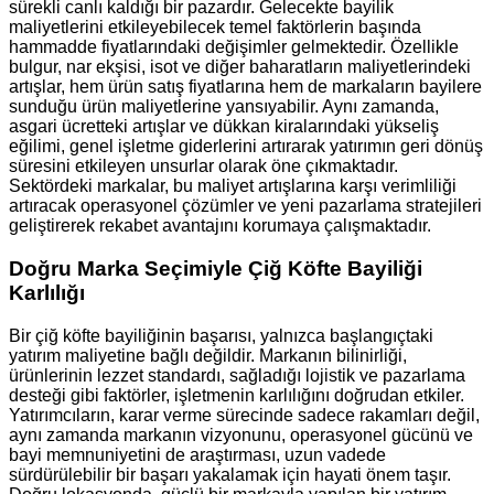
sürekli canlı kaldığı bir pazardır. Gelecekte bayilik
maliyetlerini etkileyebilecek temel faktörlerin başında
hammadde fiyatlarındaki değişimler gelmektedir. Özellikle
bulgur, nar ekşisi, isot ve diğer baharatların maliyetlerindeki
artışlar, hem ürün satış fiyatlarına hem de markaların bayilere
sunduğu ürün maliyetlerine yansıyabilir. Aynı zamanda,
asgari ücretteki artışlar ve dükkan kiralarındaki yükseliş
eğilimi, genel işletme giderlerini artırarak yatırımın geri dönüş
süresini etkileyen unsurlar olarak öne çıkmaktadır.
Sektördeki markalar, bu maliyet artışlarına karşı verimliliği
artıracak operasyonel çözümler ve yeni pazarlama stratejileri
geliştirerek rekabet avantajını korumaya çalışmaktadır.
Doğru Marka Seçimiyle Çiğ Köfte Bayiliği
Karlılığı
Bir çiğ köfte bayiliğinin başarısı, yalnızca başlangıçtaki
yatırım maliyetine bağlı değildir. Markanın bilinirliği,
ürünlerinin lezzet standardı, sağladığı lojistik ve pazarlama
desteği gibi faktörler, işletmenin karlılığını doğrudan etkiler.
Yatırımcıların, karar verme sürecinde sadece rakamları değil,
aynı zamanda markanın vizyonunu, operasyonel gücünü ve
bayi memnuniyetini de araştırması, uzun vadede
sürdürülebilir bir başarı yakalamak için hayati önem taşır.