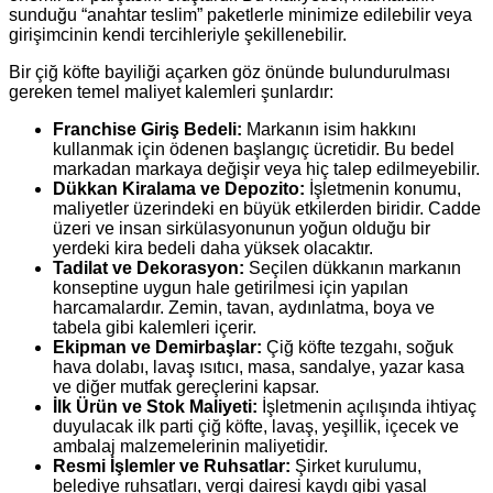
sunduğu “anahtar teslim” paketlerle minimize edilebilir veya
girişimcinin kendi tercihleriyle şekillenebilir.
Bir çiğ köfte bayiliği açarken göz önünde bulundurulması
gereken temel maliyet kalemleri şunlardır:
Franchise Giriş Bedeli:
Markanın isim hakkını
kullanmak için ödenen başlangıç ücretidir. Bu bedel
markadan markaya değişir veya hiç talep edilmeyebilir.
Dükkan Kiralama ve Depozito:
İşletmenin konumu,
maliyetler üzerindeki en büyük etkilerden biridir. Cadde
üzeri ve insan sirkülasyonunun yoğun olduğu bir
yerdeki kira bedeli daha yüksek olacaktır.
Tadilat ve Dekorasyon:
Seçilen dükkanın markanın
konseptine uygun hale getirilmesi için yapılan
harcamalardır. Zemin, tavan, aydınlatma, boya ve
tabela gibi kalemleri içerir.
Ekipman ve Demirbaşlar:
Çiğ köfte tezgahı, soğuk
hava dolabı, lavaş ısıtıcı, masa, sandalye, yazar kasa
ve diğer mutfak gereçlerini kapsar.
İlk Ürün ve Stok Maliyeti:
İşletmenin açılışında ihtiyaç
duyulacak ilk parti çiğ köfte, lavaş, yeşillik, içecek ve
ambalaj malzemelerinin maliyetidir.
Resmi İşlemler ve Ruhsatlar:
Şirket kurulumu,
belediye ruhsatları, vergi dairesi kaydı gibi yasal