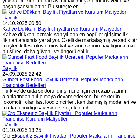
yüksek bir zincirin parçası olmak, müşteri potansiyelini ve
başarı şansını artırır. Bu süreçte en...
Bayilik
14.10.2025 00:50
Kahve Dükkanı Bayilik Fiyatları ve Kurulum Maliyetleri
Kahve dükkanı açmak, son yılların en popüler girişimcilik
fikirleri arasında yer alıyor. Özellikle markalaşmış ve sadık bir
müşteri kitlesi oluşturmuş kahve zincirlerinin bayiliğini almak,
bu süreci daha güvenli ve öngörülebilir...
Bayilik
24.09.2025 22:42
Güncel Fast Food Bayilik Ücretleri: Popüler Markaların
Franchise Bedelleri
Türkiye’de gıda sektörü, girişimciler için en cazip yatırım
alanlarından biri olmaya devam ederken, bu sektörün
lokomotifi olan fast food zincirleri, kanıtlanmış iş modelleri ve
marka bilinirliği sayesinde en çok tercih...
Bayilik
01.10.2025 13:25
Oto Ekspertiz Bayilik Fiyatları: Popüler Markaların Franchise