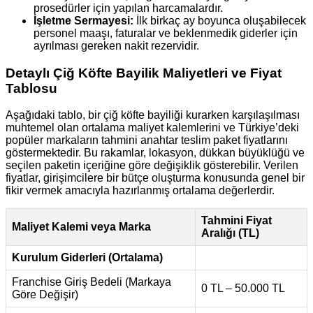
prosedürler için yapılan harcamalardır.
İşletme Sermayesi:
İlk birkaç ay boyunca oluşabilecek
personel maaşı, faturalar ve beklenmedik giderler için
ayrılması gereken nakit rezervidir.
Detaylı Çiğ Köfte Bayilik Maliyetleri ve Fiyat
Tablosu
Aşağıdaki tablo, bir çiğ köfte bayiliği kurarken karşılaşılması
muhtemel olan ortalama maliyet kalemlerini ve Türkiye’deki
popüler markaların tahmini anahtar teslim paket fiyatlarını
göstermektedir. Bu rakamlar, lokasyon, dükkan büyüklüğü ve
seçilen paketin içeriğine göre değişiklik gösterebilir. Verilen
fiyatlar, girişimcilere bir bütçe oluşturma konusunda genel bir
fikir vermek amacıyla hazırlanmış ortalama değerlerdir.
Tahmini Fiyat
Maliyet Kalemi veya Marka
Aralığı (TL)
Kurulum Giderleri (Ortalama)
Franchise Giriş Bedeli (Markaya
0 TL – 50.000 TL
Göre Değişir)