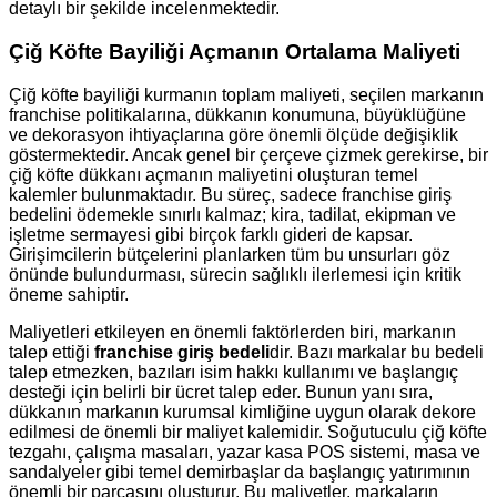
detaylı bir şekilde incelenmektedir.
Çiğ Köfte Bayiliği Açmanın Ortalama Maliyeti
Çiğ köfte bayiliği kurmanın toplam maliyeti, seçilen markanın
franchise politikalarına, dükkanın konumuna, büyüklüğüne
ve dekorasyon ihtiyaçlarına göre önemli ölçüde değişiklik
göstermektedir. Ancak genel bir çerçeve çizmek gerekirse, bir
çiğ köfte dükkanı açmanın maliyetini oluşturan temel
kalemler bulunmaktadır. Bu süreç, sadece franchise giriş
bedelini ödemekle sınırlı kalmaz; kira, tadilat, ekipman ve
işletme sermayesi gibi birçok farklı gideri de kapsar.
Girişimcilerin bütçelerini planlarken tüm bu unsurları göz
önünde bulundurması, sürecin sağlıklı ilerlemesi için kritik
öneme sahiptir.
Maliyetleri etkileyen en önemli faktörlerden biri, markanın
talep ettiği
franchise giriş bedeli
dir. Bazı markalar bu bedeli
talep etmezken, bazıları isim hakkı kullanımı ve başlangıç
desteği için belirli bir ücret talep eder. Bunun yanı sıra,
dükkanın markanın kurumsal kimliğine uygun olarak dekore
edilmesi de önemli bir maliyet kalemidir. Soğutuculu çiğ köfte
tezgahı, çalışma masaları, yazar kasa POS sistemi, masa ve
sandalyeler gibi temel demirbaşlar da başlangıç yatırımının
önemli bir parçasını oluşturur. Bu maliyetler, markaların