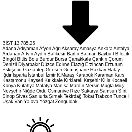
BİST
13.785,25
Adana
Adıyaman
Afyon
Ağrı
Aksaray
Amasya
Ankara
Antalya
Ardahan
Artvin
Aydın
Balıkesir
Bartın
Batman
Bayburt
Bilecik
Bingöl
Bitlis
Bolu
Burdur
Bursa
Çanakkale
Çankırı
Çorum
Denizli
Diyarbakır
Düzce
Edirne
Elazığ
Erzincan
Erzurum
Eskişehir
Gaziantep
Giresun
Gümüşhane
Hakkari
Hatay
Iğdır
Isparta
İstanbul
İzmir
K.Maraş
Karabük
Karaman
Kars
Kastamonu
Kayseri
Kırıkkale
Kırklareli
Kırşehir
Kilis
Kocaeli
Konya
Kütahya
Malatya
Manisa
Mardin
Mersin
Muğla
Muş
Nevşehir
Niğde
Ordu
Osmaniye
Rize
Sakarya
Samsun
Siirt
Sinop
Sivas
Şanlıurfa
Şırnak
Tekirdağ
Tokat
Trabzon
Tunceli
Uşak
Van
Yalova
Yozgat
Zonguldak