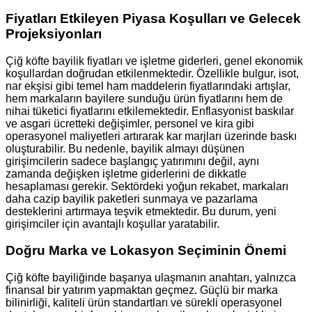
Fiyatları Etkileyen Piyasa Koşulları ve Gelecek
Projeksiyonları
Çiğ köfte bayilik fiyatları ve işletme giderleri, genel ekonomik
koşullardan doğrudan etkilenmektedir. Özellikle bulgur, isot,
nar ekşisi gibi temel ham maddelerin fiyatlarındaki artışlar,
hem markaların bayilere sunduğu ürün fiyatlarını hem de
nihai tüketici fiyatlarını etkilemektedir. Enflasyonist baskılar
ve asgari ücretteki değişimler, personel ve kira gibi
operasyonel maliyetleri artırarak kar marjları üzerinde baskı
oluşturabilir. Bu nedenle, bayilik almayı düşünen
girişimcilerin sadece başlangıç yatırımını değil, aynı
zamanda değişken işletme giderlerini de dikkatle
hesaplaması gerekir. Sektördeki yoğun rekabet, markaları
daha cazip bayilik paketleri sunmaya ve pazarlama
desteklerini artırmaya teşvik etmektedir. Bu durum, yeni
girişimciler için avantajlı koşullar yaratabilir.
Doğru Marka ve Lokasyon Seçiminin Önemi
Çiğ köfte bayiliğinde başarıya ulaşmanın anahtarı, yalnızca
finansal bir yatırım yapmaktan geçmez. Güçlü bir marka
bilinirliği, kaliteli ürün standartları ve sürekli operasyonel