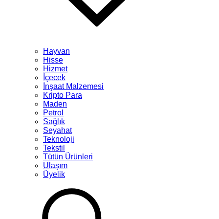
Hayvan
Hisse
Hizmet
İçecek
İnşaat Malzemesi
Kripto Para
Maden
Petrol
Sağlık
Seyahat
Teknoloji
Tekstil
Tütün Ürünleri
Ulaşım
Üyelik