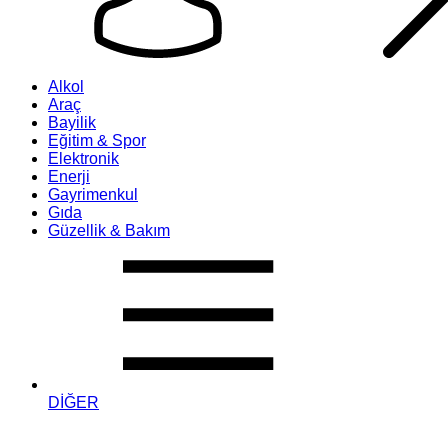
Alkol
Araç
Bayilik
Eğitim & Spor
Elektronik
Enerji
Gayrimenkul
Gıda
Güzellik & Bakım
DİĞER