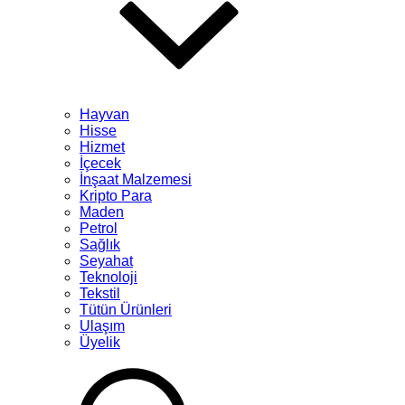
Hayvan
Hisse
Hizmet
İçecek
İnşaat Malzemesi
Kripto Para
Maden
Petrol
Sağlık
Seyahat
Teknoloji
Tekstil
Tütün Ürünleri
Ulaşım
Üyelik