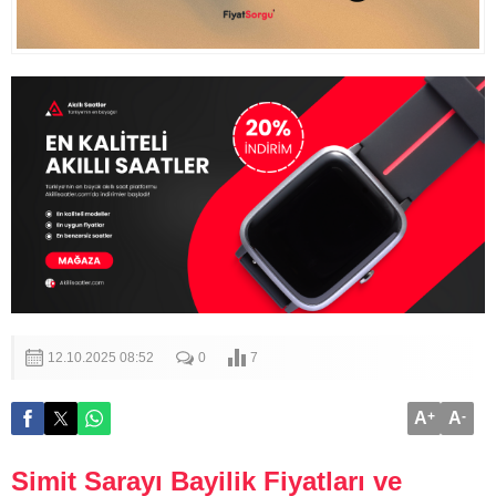
12.10.2025 08:52
0
7
A
+
A
-
Simit Sarayı Bayilik Fiyatları ve