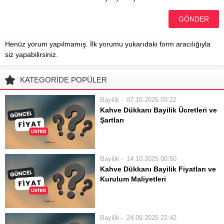
Henüz yorum yapılmamış. İlk yorumu yukarıdaki form aracılığıyla
siz yapabilirsiniz.
KATEGORİDE POPÜLER
Bayilik
07.10.2025 03:22
Kahve Dükkanı Bayilik Ücretleri ve
Şartları
Bir kahve dükkanı açmak, girişimciler
için popüler bir yatırım alanı olarak
öne çıkmaktadır. Özellikle marka
Bayilik
14.10.2025 00:50
bilinirliği yüksek bir zincirin parçası
Kahve Dükkanı Bayilik Fiyatları ve
olmak, müşteri potansiyelini ve başarı
Kurulum Maliyetleri
şansını artırır. Bu süreçte en...
Kahve dükkanı açmak, son yılların en
popüler girişimcilik fikirleri arasında
yer alıyor. Özellikle markalaşmış ve
Bayilik
24.09.2025 22:42
sadık bir müşteri kitlesi oluşturmuş