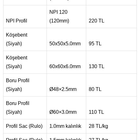
NPI 120
NPI Profil
(120mm)
220 TL
Köşebent
(Siyah)
50x50x5.0mm
95 TL
Köşebent
(Siyah)
60x60x6.0mm
130 TL
Boru Profil
(Siyah)
Ø48×2.5mm
80 TL
Boru Profil
(Siyah)
Ø60×3.0mm
110 TL
Profil Sac (Rulo)
1.0mm kalınlık
28 TL/kg