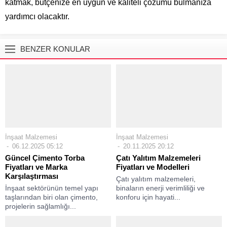
katmak, bütçenize en uygun ve kaliteli çözümü bulmanıza
yardımcı olacaktır.
BENZER KONULAR
İnşaat Malzemesi
İnşaat Malzemesi
06.12.2025 05:12
20.11.2025 20:12
Güncel Çimento Torba
Çatı Yalıtım Malzemeleri
Fiyatları ve Marka
Fiyatları ve Modelleri
Karşılaştırması
Çatı yalıtım malzemeleri,
İnşaat sektörünün temel yapı
binaların enerji verimliliği ve
taşlarından biri olan çimento,
konforu için hayati...
projelerin sağlamlığı...