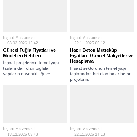
İnşaat Malzemesi
İnşaat Malzemesi
03.03.2026 12:42
22.11.2025 05:12
Güncel Tuğla Fiyatları ve
Hazır Beton Metreküp
Modelleri Rehberi
Fiyatları: Güncel Maliyetler ve
Hesaplama
İnşaat projelerinin temel yapı
taşlarından olan tuğlalar,
İnşaat sektörünün temel yapı
yapıların dayanıklılığı ve...
taşlarından biri olan hazır beton,
projelerin...
İnşaat Malzemesi
İnşaat Malzemesi
13.11.2025 03:43
22.11.2025 14:13