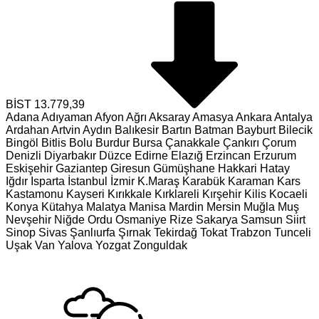
BİST
13.779,39
Adana
Adıyaman
Afyon
Ağrı
Aksaray
Amasya
Ankara
Antalya
Ardahan
Artvin
Aydın
Balıkesir
Bartın
Batman
Bayburt
Bilecik
Bingöl
Bitlis
Bolu
Burdur
Bursa
Çanakkale
Çankırı
Çorum
Denizli
Diyarbakır
Düzce
Edirne
Elazığ
Erzincan
Erzurum
Eskişehir
Gaziantep
Giresun
Gümüşhane
Hakkari
Hatay
Iğdır
Isparta
İstanbul
İzmir
K.Maraş
Karabük
Karaman
Kars
Kastamonu
Kayseri
Kırıkkale
Kırklareli
Kırşehir
Kilis
Kocaeli
Konya
Kütahya
Malatya
Manisa
Mardin
Mersin
Muğla
Muş
Nevşehir
Niğde
Ordu
Osmaniye
Rize
Sakarya
Samsun
Siirt
Sinop
Sivas
Şanlıurfa
Şırnak
Tekirdağ
Tokat
Trabzon
Tunceli
Uşak
Van
Yalova
Yozgat
Zonguldak