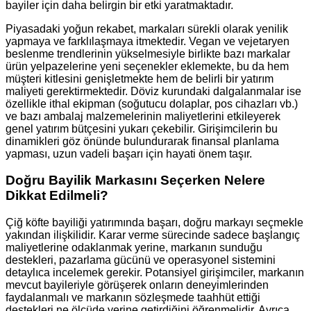
bayiler için daha belirgin bir etki yaratmaktadır.
Piyasadaki yoğun rekabet, markaları sürekli olarak yenilik
yapmaya ve farklılaşmaya itmektedir. Vegan ve vejetaryen
beslenme trendlerinin yükselmesiyle birlikte bazı markalar
ürün yelpazelerine yeni seçenekler eklemekte, bu da hem
müşteri kitlesini genişletmekte hem de belirli bir yatırım
maliyeti gerektirmektedir. Döviz kurundaki dalgalanmalar ise
özellikle ithal ekipman (soğutucu dolaplar, pos cihazları vb.)
ve bazı ambalaj malzemelerinin maliyetlerini etkileyerek
genel yatırım bütçesini yukarı çekebilir. Girişimcilerin bu
dinamikleri göz önünde bulundurarak finansal planlama
yapması, uzun vadeli başarı için hayati önem taşır.
Doğru Bayilik Markasını Seçerken Nelere
Dikkat Edilmeli?
Çiğ köfte bayiliği yatırımında başarı, doğru markayı seçmekle
yakından ilişkilidir. Karar verme sürecinde sadece başlangıç
maliyetlerine odaklanmak yerine, markanın sunduğu
destekleri, pazarlama gücünü ve operasyonel sistemini
detaylıca incelemek gerekir. Potansiyel girişimciler, markanın
mevcut bayileriyle görüşerek onların deneyimlerinden
faydalanmalı ve markanın sözleşmede taahhüt ettiği
destekleri ne ölçüde yerine getirdiğini öğrenmelidir. Ayrıca,