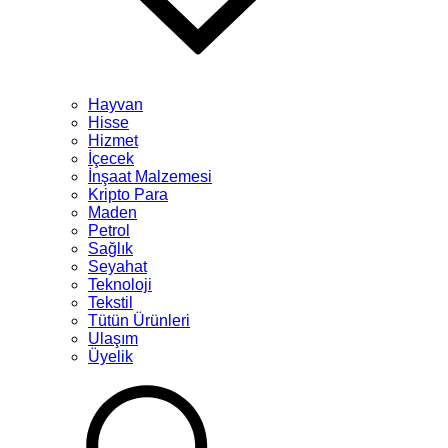
Hayvan
Hisse
Hizmet
İçecek
İnşaat Malzemesi
Kripto Para
Maden
Petrol
Sağlık
Seyahat
Teknoloji
Tekstil
Tütün Ürünleri
Ulaşım
Üyelik