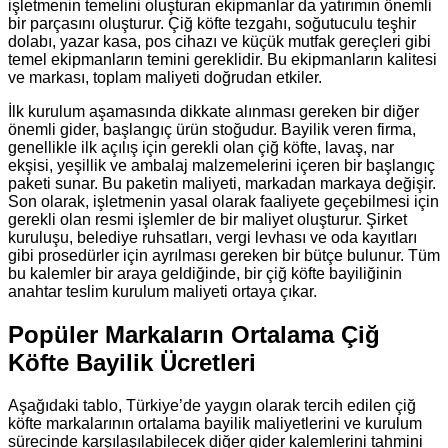
işletmenin temelini oluşturan ekipmanlar da yatırımın önemli
bir parçasını oluşturur. Çiğ köfte tezgahı, soğutuculu teşhir
dolabı, yazar kasa, pos cihazı ve küçük mutfak gereçleri gibi
temel ekipmanların temini gereklidir. Bu ekipmanların kalitesi
ve markası, toplam maliyeti doğrudan etkiler.
İlk kurulum aşamasında dikkate alınması gereken bir diğer
önemli gider, başlangıç ürün stoğudur. Bayilik veren firma,
genellikle ilk açılış için gerekli olan çiğ köfte, lavaş, nar
ekşisi, yeşillik ve ambalaj malzemelerini içeren bir başlangıç
paketi sunar. Bu paketin maliyeti, markadan markaya değişir.
Son olarak, işletmenin yasal olarak faaliyete geçebilmesi için
gerekli olan resmi işlemler de bir maliyet oluşturur. Şirket
kuruluşu, belediye ruhsatları, vergi levhası ve oda kayıtları
gibi prosedürler için ayrılması gereken bir bütçe bulunur. Tüm
bu kalemler bir araya geldiğinde, bir çiğ köfte bayiliğinin
anahtar teslim kurulum maliyeti ortaya çıkar.
Popüler Markaların Ortalama Çiğ
Köfte Bayilik Ücretleri
Aşağıdaki tablo, Türkiye’de yaygın olarak tercih edilen çiğ
köfte markalarının ortalama bayilik maliyetlerini ve kurulum
sürecinde karşılaşılabilecek diğer gider kalemlerini tahmini