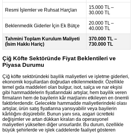
15.000 TL –
Resmi İşlemler ve Ruhsat Harçları
30.000 TL
20.000 TL –
Beklenmedik Giderler İçin Ek Bütçe
40.000 TL
Tahmini Toplam Kurulum Maliyeti
370.000 TL –
(İsim Hakkı Hariç)
730.000 TL
Çiğ Köfte Sektöründe Fiyat Beklentileri ve
Piyasa Durumu
Çiğ köfte sektöründeki bayilik maliyetleri ve işletme giderleri,
ekonomik koşullardan doğrudan etkilenmektedir. Özellikle
temel gıda maddeleri olan bulgur, isot, salça ve nar ekşisi
gibi hammaddelerin fiyatlarındaki artışlar, hem bayilik veren
firmaların hem de bayilerin kâr marjlarını etkileyen en önemli
faktörlerdendir. Gelecekte hammadde maliyetlerindeki olası
artışlar, ürün satış fiyatlarına yansıyabilir veya bayilerin
kârlılığını düşürebilir. Bunun yanı sıra, asgari ücretteki
değişimler ve artan dükkan kiraları da operasyonel
maliyetleri yükselten diğer unsurlardır. Bu durum, özellikle
büyük şehirlerde ve işlek caddelerde faaliyet gösteren