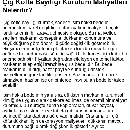
Çiğ Köfte Bayiliği Kurulum Maliyetleri
Nelerdir?
Çiğ köfte bayiliği kurmak, sadece isim hakkı bedelini
ödemekten ibaret değildir. Toplam yatırım maliyeti, birçok
farklı kalemin bir araya gelmesiyle oluşur. Bu maliyetler,
seçilen markanın konseptine, dükkanın konumuna ve
büyüklüğüne göre önemli ölçüde değişiklik gösterebilir.
Girişimcilerin bütçelerini planlarken tüm bu unsurları göz
önünde bulundurması, sürecin sağlıklı ilerlemesi için kritik bir
öneme sahiptir. Fiyatları doğrudan etkileyen en temel faktör,
markanın talep ettiği franchise giriş bedelidir. Bu bedel,
markanın bilinirliği, pazar payı ve sunduğu destek
hizmetlerine göre farklılık gösterir. Bazı markalar bu ücreti
almazken, bazıları ise on binlerce lirayı bulan bedeller talep
edebilir.
İsim hakkı bedelinin yanı sıra, dükkanın markanın kurumsal
kimliğine uygun olarak dekore edilmesi de önemli bir maliyet
kalemidir. Bu süreçte zemin kaplamaları, duvar boyası,
aydınlatma sistemleri ve tabela gibi unsurlar markanın
belirlediği standartlara göre yapılmalıdır. Ortalama bir çiğ
köfte dükkanı için dekorasyon maliyetleri, dükkanın mevcut
durumuna bağlı olarak değişkenlik gösterir. Ayrıca,