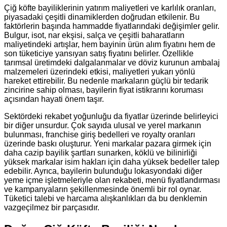
Çiğ köfte bayiliklerinin yatırım maliyetleri ve karlılık oranları,
piyasadaki çeşitli dinamiklerden doğrudan etkilenir. Bu
faktörlerin başında hammadde fiyatlarındaki değişimler gelir.
Bulgur, isot, nar ekşisi, salça ve çeşitli baharatların
maliyetindeki artışlar, hem bayinin ürün alım fiyatını hem de
son tüketiciye yansıyan satış fiyatını belirler. Özellikle
tarımsal üretimdeki dalgalanmalar ve döviz kurunun ambalaj
malzemeleri üzerindeki etkisi, maliyetleri yukarı yönlü
hareket ettirebilir. Bu nedenle markaların güçlü bir tedarik
zincirine sahip olması, bayilerin fiyat istikrarını koruması
açısından hayati önem taşır.
Sektördeki rekabet yoğunluğu da fiyatlar üzerinde belirleyici
bir diğer unsurdur. Çok sayıda ulusal ve yerel markanın
bulunması, franchise giriş bedelleri ve royalty oranları
üzerinde baskı oluşturur. Yeni markalar pazara girmek için
daha cazip bayilik şartları sunarken, köklü ve bilinirliği
yüksek markalar isim hakları için daha yüksek bedeller talep
edebilir. Ayrıca, bayilerin bulunduğu lokasyondaki diğer
yeme içme işletmeleriyle olan rekabeti, menü fiyatlandırması
ve kampanyaların şekillenmesinde önemli bir rol oynar.
Tüketici talebi ve harcama alışkanlıkları da bu denklemin
vazgeçilmez bir parçasıdır.