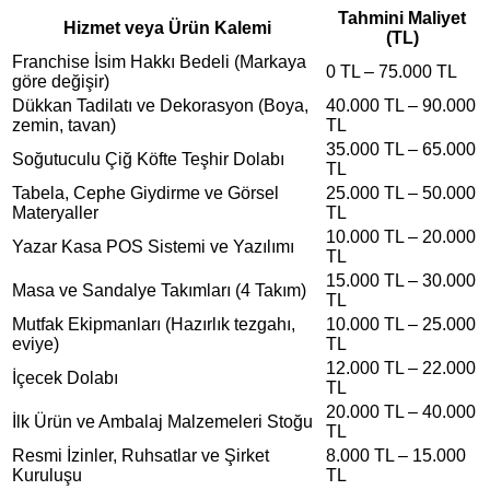
Tahmini Maliyet
Hizmet veya Ürün Kalemi
(TL)
Franchise İsim Hakkı Bedeli (Markaya
0 TL – 75.000 TL
göre değişir)
Dükkan Tadilatı ve Dekorasyon (Boya,
40.000 TL – 90.000
zemin, tavan)
TL
35.000 TL – 65.000
Soğutuculu Çiğ Köfte Teşhir Dolabı
TL
Tabela, Cephe Giydirme ve Görsel
25.000 TL – 50.000
Materyaller
TL
10.000 TL – 20.000
Yazar Kasa POS Sistemi ve Yazılımı
TL
15.000 TL – 30.000
Masa ve Sandalye Takımları (4 Takım)
TL
Mutfak Ekipmanları (Hazırlık tezgahı,
10.000 TL – 25.000
eviye)
TL
12.000 TL – 22.000
İçecek Dolabı
TL
20.000 TL – 40.000
İlk Ürün ve Ambalaj Malzemeleri Stoğu
TL
Resmi İzinler, Ruhsatlar ve Şirket
8.000 TL – 15.000
Kuruluşu
TL