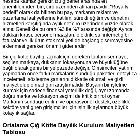
hesaba katmak gerekir. Bu giderler arasında en
önemlilerinden biri, ciro üzerinden alınan paydır. “Royalty
bedeli” olarak da bilinen bu pay, markanın reklam ve
pazarlama faaliyetlerine katılım, sürekli eğitim ve denetim
hizmetleri karşılığında aylık net ciro üzerinden yüzde olarak
alınır. Genellikle bu oran %3 ile %7 arasında değişir. Ayrıca
dükkan kirası, personel maaşları, elektrik, su, internet gibi
faturalar ve ilk ürün stok maliyeti de başlangıç sermayesine
eklenmesi gereken önemli giderlerdir.
Bir çiğ köfte bayiliği açmak için gereken toplam sermaye,
seçilen markaya, dükkanın lokasyonuna ve büyüklüğüne
bağlı olarak geniş bir yelpazede değişir. Girişimciler, yatırım
yapmadan önce farklı markaların sunduğu paketleri detaylıca
incelemeli, sözleşme şartlarını dikkatle okumalı ve gizli
maliyet olup olmadığını araştırmalıdır. Başarılı bir işletme
kurmak için sadece finansal yeterlilik değil, aynı zamanda
doğru marka ve lokasyon seçimi de kritik bir rol oynar.
Markanın sunduğu eğitim ve operasyonel destek, özellikle
sektöre yeni giren girişimciler için işin ilk aylarında büyük
kolaylık sağlar.
Ortalama Çiğ Köfte Bayilik Kurulum Maliyetleri
Tablosu