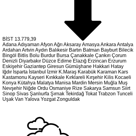
BİST
13.779,39
Adana
Adıyaman
Afyon
Ağrı
Aksaray
Amasya
Ankara
Antalya
Ardahan
Artvin
Aydın
Balıkesir
Bartın
Batman
Bayburt
Bilecik
Bingöl
Bitlis
Bolu
Burdur
Bursa
Çanakkale
Çankırı
Çorum
Denizli
Diyarbakır
Düzce
Edirne
Elazığ
Erzincan
Erzurum
Eskişehir
Gaziantep
Giresun
Gümüşhane
Hakkari
Hatay
Iğdır
Isparta
İstanbul
İzmir
K.Maraş
Karabük
Karaman
Kars
Kastamonu
Kayseri
Kırıkkale
Kırklareli
Kırşehir
Kilis
Kocaeli
Konya
Kütahya
Malatya
Manisa
Mardin
Mersin
Muğla
Muş
Nevşehir
Niğde
Ordu
Osmaniye
Rize
Sakarya
Samsun
Siirt
Sinop
Sivas
Şanlıurfa
Şırnak
Tekirdağ
Tokat
Trabzon
Tunceli
Uşak
Van
Yalova
Yozgat
Zonguldak