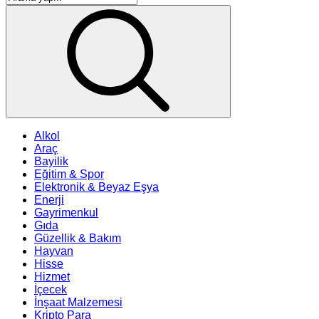
Alkol
Araç
Bayilik
Eğitim & Spor
Elektronik & Beyaz Eşya
Enerji
Gayrimenkul
Gıda
Güzellik & Bakım
Hayvan
Hisse
Hizmet
İçecek
İnşaat Malzemesi
Kripto Para