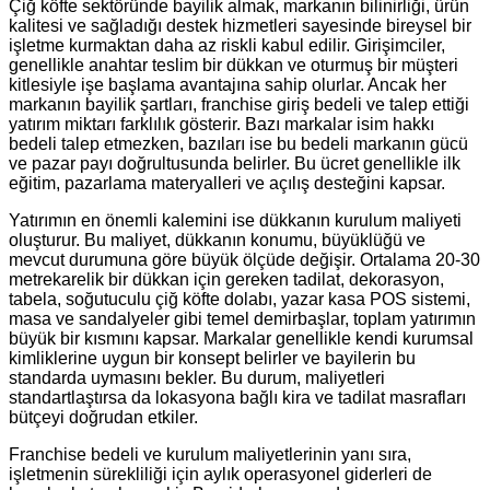
Çiğ köfte sektöründe bayilik almak, markanın bilinirliği, ürün
kalitesi ve sağladığı destek hizmetleri sayesinde bireysel bir
işletme kurmaktan daha az riskli kabul edilir. Girişimciler,
genellikle anahtar teslim bir dükkan ve oturmuş bir müşteri
kitlesiyle işe başlama avantajına sahip olurlar. Ancak her
markanın bayilik şartları, franchise giriş bedeli ve talep ettiği
yatırım miktarı farklılık gösterir. Bazı markalar isim hakkı
bedeli talep etmezken, bazıları ise bu bedeli markanın gücü
ve pazar payı doğrultusunda belirler. Bu ücret genellikle ilk
eğitim, pazarlama materyalleri ve açılış desteğini kapsar.
Yatırımın en önemli kalemini ise dükkanın kurulum maliyeti
oluşturur. Bu maliyet, dükkanın konumu, büyüklüğü ve
mevcut durumuna göre büyük ölçüde değişir. Ortalama 20-30
metrekarelik bir dükkan için gereken tadilat, dekorasyon,
tabela, soğutuculu çiğ köfte dolabı, yazar kasa POS sistemi,
masa ve sandalyeler gibi temel demirbaşlar, toplam yatırımın
büyük bir kısmını kapsar. Markalar genellikle kendi kurumsal
kimliklerine uygun bir konsept belirler ve bayilerin bu
standarda uymasını bekler. Bu durum, maliyetleri
standartlaştırsa da lokasyona bağlı kira ve tadilat masrafları
bütçeyi doğrudan etkiler.
Franchise bedeli ve kurulum maliyetlerinin yanı sıra,
işletmenin sürekliliği için aylık operasyonel giderleri de