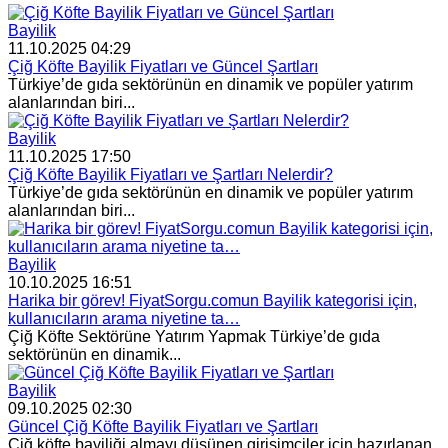
Bayilik
11.10.2025 04:29
Çiğ Köfte Bayilik Fiyatları ve Güncel Şartları
Türkiye’de gıda sektörünün en dinamik ve popüler yatırım
alanlarından biri...
Bayilik
11.10.2025 17:50
Çiğ Köfte Bayilik Fiyatları ve Şartları Nelerdir?
Türkiye’de gıda sektörünün en dinamik ve popüler yatırım
alanlarından biri...
Bayilik
10.10.2025 16:51
Harika bir görev! FiyatSorgu.comun Bayilik kategorisi için,
kullanıcıların arama niyetine ta…
Çiğ Köfte Sektörüne Yatırım Yapmak Türkiye’de gıda
sektörünün en dinamik...
Bayilik
09.10.2025 02:30
Güncel Çiğ Köfte Bayilik Fiyatları ve Şartları
Çiğ köfte bayiliği almayı düşünen girişimciler için hazırlanan