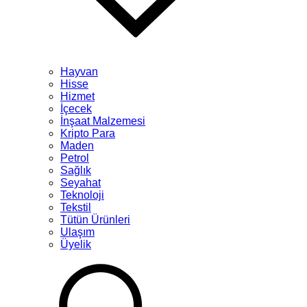
Hayvan
Hisse
Hizmet
İçecek
İnşaat Malzemesi
Kripto Para
Maden
Petrol
Sağlık
Seyahat
Teknoloji
Tekstil
Tütün Ürünleri
Ulaşım
Üyelik