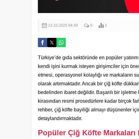
13.10.2025 04:49
0
2
Türkiye’de gıda sektöründe en popüler yatırım a
kendi işini kurmak isteyen girişimciler için öne
etmesi, operasyonel kolaylığı ve markaların su
olarak artırmaktadır. Ancak bir çiğ köfte dükka
bedelinden ibaret değildir. Başarılı bir işle
kirasından resmi prosedürlere kadar birçok far
rehber, çiğ köfte bayiliği almayı düşünenler içi
detaylandırmaktadır.
Popüler Çiğ Köfte Markaları B