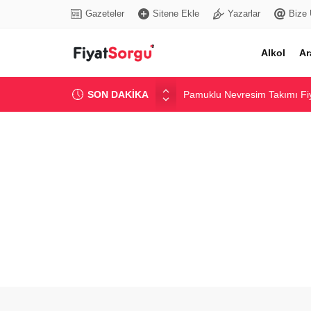
Gazeteler
Sitene Ekle
Yazarlar
Bize 
Alkol
Ar
SON DAKİKA
Pamuklu Nevresim Takımı Fiy
Popüler Marka Kadın Jean Pa
Yurtiçi Balayı Otel Paketleri 
Güncel Bentonit Ton Fiyatı ve
Elektrikli Bisiklet Fiyatları v