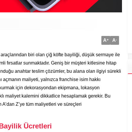
A
+
A
-
raçlarından biri olan çiğ köfte bayiliği, düşük sermaye ile
mli fırsatlar sunmaktadır. Geniş bir müşteri kitlesine hitap
nduğu anahtar teslim çözümler, bu alana olan ilgiyi sürekli
nı açmanın maliyeti, yalnızca franchise isim hakkı
tme kurmak için dekorasyondan ekipmana, lokasyon
klı maliyet kalemini dikkatlice hesaplamak gerekir. Bu
n A’dan Z’ye tüm maliyetleri ve süreçleri
ayilik Ücretleri