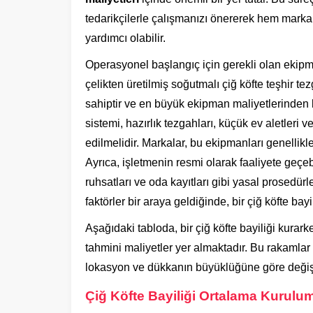
tedarikçilerle çalışmanızı önererek hem mark
yardımcı olabilir.
Operasyonel başlangıç için gerekli olan ekipma
çelikten üretilmiş soğutmalı çiğ köfte teşhir t
sahiptir ve en büyük ekipman maliyetlerinden b
sistemi, hazırlık tezgahları, küçük ev aletleri
edilmelidir. Markalar, bu ekipmanları genellikl
Ayrıca, işletmenin resmi olarak faaliyete geçeb
ruhsatları ve oda kayıtları gibi yasal prosedürl
faktörler bir araya geldiğinde, bir çiğ köfte bay
Aşağıdaki tabloda, bir çiğ köfte bayiliği kurar
tahmini maliyetler yer almaktadır. Bu rakamlar
lokasyon ve dükkanın büyüklüğüne göre değişik
Çiğ Köfte Bayiliği Ortalama Kurulum