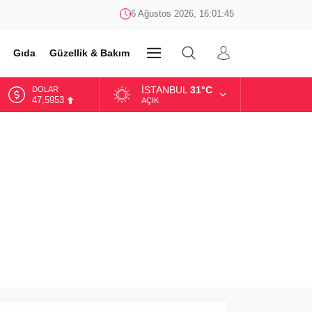
6 Ağustos 2026, 16:01:45
Gıda
Güzellik & Bakım
DİĞER
İSTANBUL
31°C
DOLAR
47,5953
AÇIK
EURO
55,0659
ALTIN
6.521,17
BİST
13.685,30