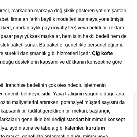
üreci, markadan markaya değişiklik gösteren yatırım şartları
kabet, firmaları farklı bayilik modelleri sunmaya yöneltmiştir.
ken, cirodan aylık pay (royalty fee) veya belirli bir reklam
ve pazar payı yüksek markalar, hem isim hakkı bedeli hem de
tek paketi sunar. Bu paketler genellikle personel eğitimi,
 sürekli danışmanlık gibi hizmetleri içerir.
Çiğ köfte
, sunduğu desteklerin kapsamı ve dükkanın konseptine göre
i, franchise bedelinin çok ötesindedir. İşletmenin
 önemli belirleyicisidir. Yaya trafiğinin yoğun olduğu ana
zito maliyetlerini artırırken, potansiyel müşteri sayısını da
 kapsamlı bir tadilat gerektiren bir mekan, başlangıç
Markaların genellikle belirlediği standart bir mimari konsept
ya, aydınlatma ve tabela gibi kalemler,
kurulum
eçte marka, genellikle anlaşmalı olduğu mimar veya