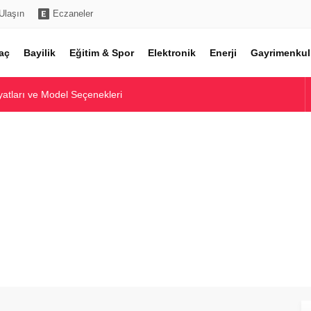
Ulaşın
Eczaneler
aç
Bayilik
Eğitim & Spor
Elektronik
Enerji
Gayrimenkul
atları ve Model Seçenekleri
ntolon Fiyatları Rehberi
Fiyatları Rehberi
 Piyasa Analizi
e Model Karşılaştırmaları