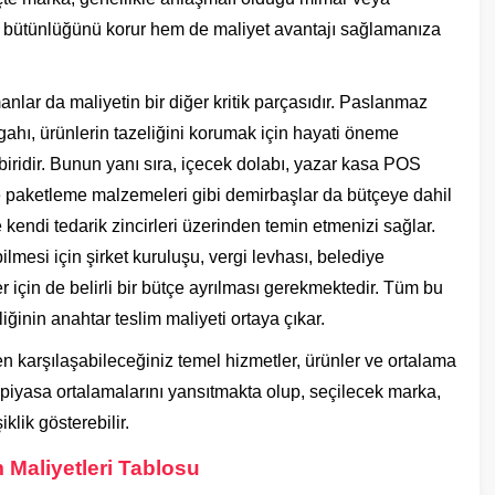
a bütünlüğünü korur hem de maliyet avantajı sağlamanıza
nlar da maliyetin bir diğer kritik parçasıdır. Paslanmaz
ezgahı, ürünlerin tazeliğini korumak için hayati öneme
iridir. Bunun yanı sıra, içecek dolabı, yazar kasa POS
 ve paketleme malzemeleri gibi demirbaşlar da bütçeye dahil
e kendi tedarik zincirleri üzerinden temin etmenizi sağlar.
ilmesi için şirket kuruluşu, vergi levhası, belediye
er için de belirli bir bütçe ayrılması gerekmektedir. Tüm bu
iliğinin anahtar teslim maliyeti ortaya çıkar.
ken karşılaşabileceğiniz temel hizmetler, ürünler ve ortalama
 piyasa ortalamalarını yansıtmakta olup, seçilecek marka,
lik gösterebilir.
 Maliyetleri Tablosu