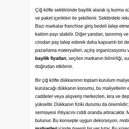
Çiğ köfte sektöründe bayilik alarak iş kurma s
ve paket içerikleri ile şekillenir. Sektördeki re
Bazı markalar franchise giriş bedeli talep etmez
katılım payı alabilir. Diğer yandan, tanınmış 
cirodan pay talep ederek daha kapsamlı bir des
pazarlama materyalleri, açılış organizasyonu ve
bayilik fiyatları
, seçilen markanın bilinirliği
doğrudan etkilenir.
Bir çiğ köfte dükkanının toplam kurulum maliyet
kurulacağı dükkanın konumu, bu maliyetlerin en
caddeler veya alışveriş merkezleri, kira ve depo
yükseltir. Dükkanın fiziki durumu da önemlidir;
sermayesi ihtiyacını ciddi oranda artıracaktır. 
bulunur. Bu konsepte uygun dekorasyon, mobil
maliyetleri
içinde önemli bir yer tutar. Bu sür