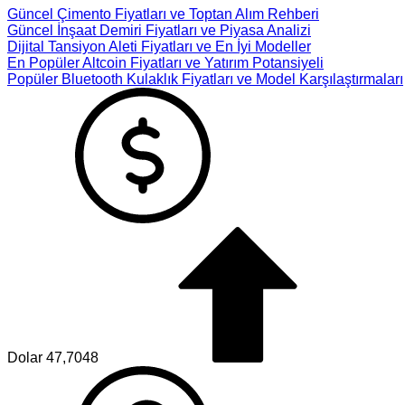
Güncel Çimento Fiyatları ve Toptan Alım Rehberi
Güncel İnşaat Demiri Fiyatları ve Piyasa Analizi
Dijital Tansiyon Aleti Fiyatları ve En İyi Modeller
En Popüler Altcoin Fiyatları ve Yatırım Potansiyeli
Popüler Bluetooth Kulaklık Fiyatları ve Model Karşılaştırmaları
Dolar
47,7048