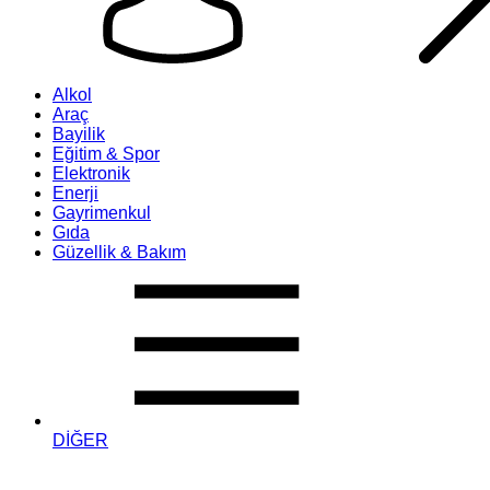
Alkol
Araç
Bayilik
Eğitim & Spor
Elektronik
Enerji
Gayrimenkul
Gıda
Güzellik & Bakım
DİĞER