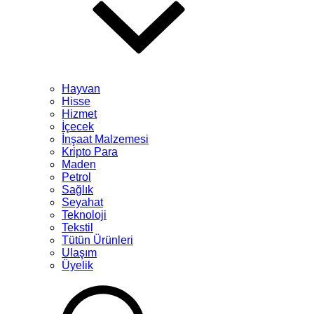
Hayvan
Hisse
Hizmet
İçecek
İnşaat Malzemesi
Kripto Para
Maden
Petrol
Sağlık
Seyahat
Teknoloji
Tekstil
Tütün Ürünleri
Ulaşım
Üyelik