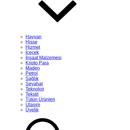
Hayvan
Hisse
Hizmet
İçecek
İnşaat Malzemesi
Kripto Para
Maden
Petrol
Sağlık
Seyahat
Teknoloji
Tekstil
Tütün Ürünleri
Ulaşım
Üyelik