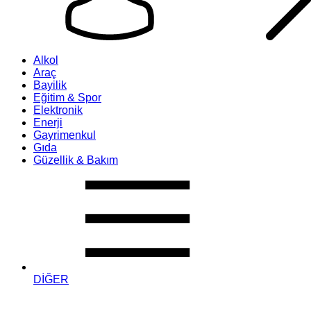
Alkol
Araç
Bayilik
Eğitim & Spor
Elektronik
Enerji
Gayrimenkul
Gıda
Güzellik & Bakım
DİĞER