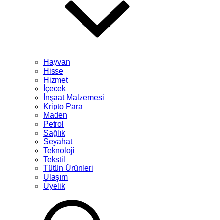
Hayvan
Hisse
Hizmet
İçecek
İnşaat Malzemesi
Kripto Para
Maden
Petrol
Sağlık
Seyahat
Teknoloji
Tekstil
Tütün Ürünleri
Ulaşım
Üyelik