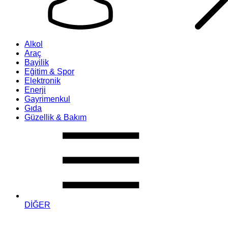
Alkol
Araç
Bayilik
Eğitim & Spor
Elektronik
Enerji
Gayrimenkul
Gıda
Güzellik & Bakım
DİĞER