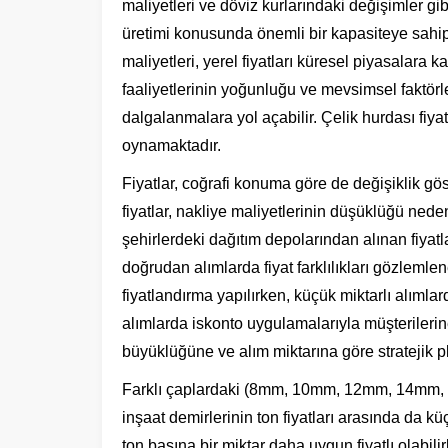
maliyetleri ve döviz kurlarındaki değişimler gib
üretimi konusunda önemli bir kapasiteye sahip
maliyetleri, yerel fiyatları küresel piyasalara k
faaliyetlerinin yoğunluğu ve mevsimsel faktörle
dalgalanmalara yol açabilir. Çelik hurdası fiyatl
oynamaktadır.
Fiyatlar, coğrafi konuma göre de değişiklik gö
fiyatlar, nakliye maliyetlerinin düşüklüğü nede
şehirlerdeki dağıtım depolarından alınan fiyat
doğrudan alımlarda fiyat farklılıkları gözlemlen
fiyatlandırma yapılırken, küçük miktarlı alımla
alımlarda iskonto uygulamalarıyla müşterilerin
büyüklüğüne ve alım miktarına göre stratejik 
Farklı çaplardaki (8mm, 10mm, 12mm, 14m
inşaat demirlerinin ton fiyatları arasında da kü
ton başına bir miktar daha uygun fiyatlı olabil