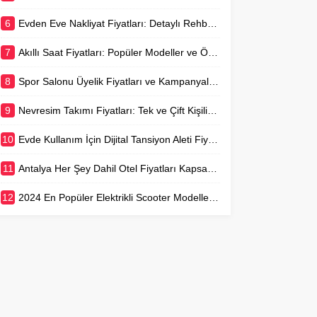
6
Evden Eve Nakliyat Fiyatları: Detaylı Rehber ve Ortalama Ücretler
7
Akıllı Saat Fiyatları: Popüler Modeller ve Özellikleri
8
Spor Salonu Üyelik Fiyatları ve Kampanyaları Rehberi
9
Nevresim Takımı Fiyatları: Tek ve Çift Kişilik Seçenekler
10
Evde Kullanım İçin Dijital Tansiyon Aleti Fiyatları
11
Antalya Her Şey Dahil Otel Fiyatları Kapsamlı Rehber
12
2024 En Popüler Elektrikli Scooter Modelleri ve Fiyatları