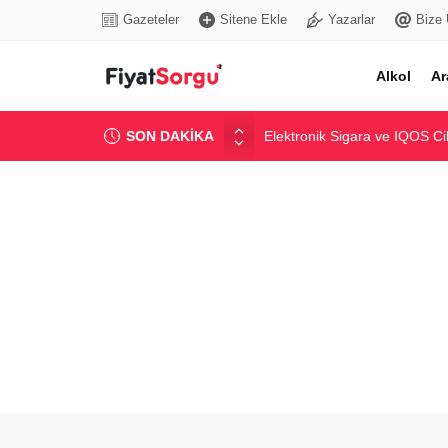
Gazeteler
Sitene Ekle
Yazarlar
Bize 
Alkol
Ar
SON DAKİKA
Elektronik Sigara ve IQOS Ci
Hazır Beton Metreküp Fiyatla
Nescafe Gold Kahve Fiyatlar
İnşaat Agregası Fiyatları: Gün
Güncel Akaryakıt Fiyatları: Be