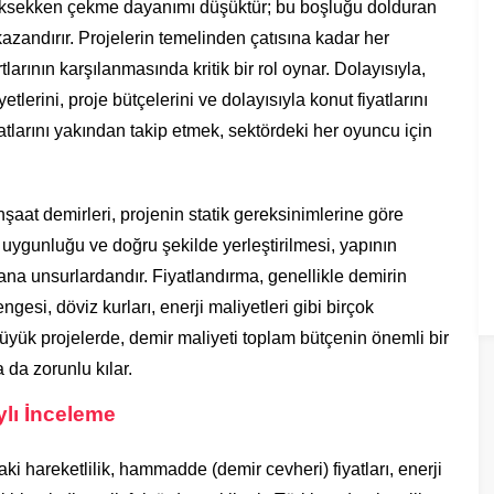
yüksekken çekme dayanımı düşüktür; bu boşluğu dolduran
zandırır. Projelerin temelinden çatısına kadar her
arının karşılanmasında kritik bir rol oynar. Dolayısıyla,
tlerini, proje bütçelerini ve dolayısıyla konut fiyatlarını
atlarını yakından takip etmek, sektördeki her oyuncu için
şaat demirleri, projenin statik gereksinimlerine göre
ra uygunluğu ve doğru şekilde yerleştirilmesi, yapının
ana unsurlardandır. Fiyatlandırma, genellikle demirin
gesi, döviz kurları, enerji maliyetleri gibi birçok
üyük projelerde, demir maliyeti toplam bütçenin önemli bir
a da zorunlu kılar.
ylı İnceleme
daki hareketlilik, hammadde (demir cevheri) fiyatları, enerji