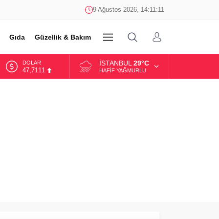
9 Ağustos 2026, 14:11:11
Gıda
Güzellik & Bakım
DİĞER
İSTANBUL
29°C
DOLAR
47,7111
HAFIF YAĞMURLU
EURO
55,1881
ALTIN
6.660,55
BİST
13.779,39