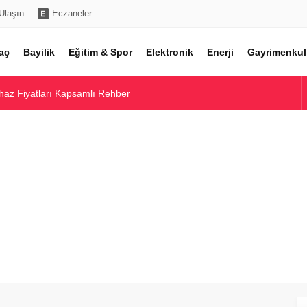
Ulaşın
Eczaneler
aç
Bayilik
Eğitim & Spor
Elektronik
Enerji
Gayrimenkul
haz Fiyatları Kapsamlı Rehber
rı ve Maliyet Rehberi
ı ve En Uygun Seçenekler
cel Çeşitler ve Maliyetler
nzin ve Motorin Litre Fiyatları