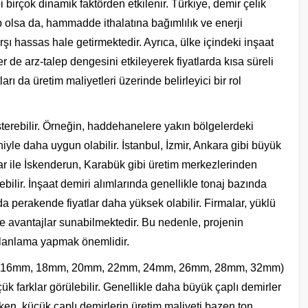
i birçok dinamik faktörden etkilenir. Türkiye, demir çelik
 olsa da, hammadde ithalatına bağımlılık ve enerji
arşı hassas hale getirmektedir. Ayrıca, ülke içindeki inşaat
r de arz-talep dengesini etkileyerek fiyatlarda kısa süreli
arı da üretim maliyetleri üzerinde belirleyici bir rol
sterebilir. Örneğin, haddehanelere yakın bölgelerdeki
niyle daha uygun olabilir. İstanbul, İzmir, Ankara gibi büyük
lar ile İskenderun, Karabük gibi üretim merkezlerinden
ebilir. İnşaat demiri alımlarında genellikle tonaj bazında
rda perakende fiyatlar daha yüksek olabilir. Firmalar, yüklü
e avantajlar sunabilmektedir. Bu nedenle, projenin
planlama yapmak önemlidir.
m, 16mm, 18mm, 20mm, 22mm, 24mm, 26mm, 28mm, 32mm)
çük farklar görülebilir. Genellikle daha büyük çaplı demirler
irken, küçük çaplı demirlerin üretim maliyeti bazen ton