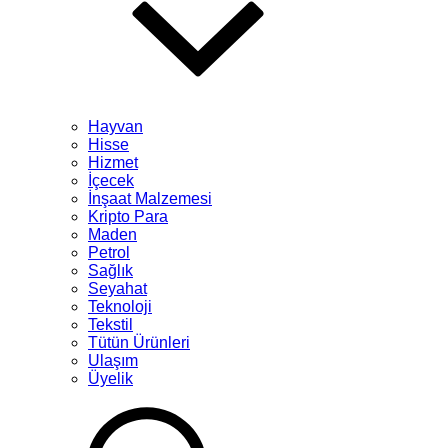
Hayvan
Hisse
Hizmet
İçecek
İnşaat Malzemesi
Kripto Para
Maden
Petrol
Sağlık
Seyahat
Teknoloji
Tekstil
Tütün Ürünleri
Ulaşım
Üyelik