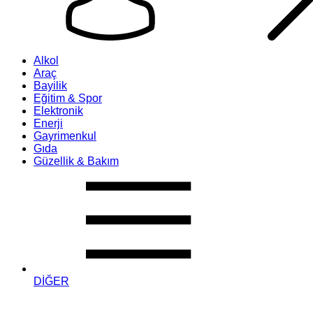
Alkol
Araç
Bayilik
Eğitim & Spor
Elektronik
Enerji
Gayrimenkul
Gıda
Güzellik & Bakım
DİĞER