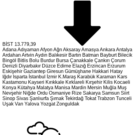
BİST
13.779,39
Adana
Adıyaman
Afyon
Ağrı
Aksaray
Amasya
Ankara
Antalya
Ardahan
Artvin
Aydın
Balıkesir
Bartın
Batman
Bayburt
Bilecik
Bingöl
Bitlis
Bolu
Burdur
Bursa
Çanakkale
Çankırı
Çorum
Denizli
Diyarbakır
Düzce
Edirne
Elazığ
Erzincan
Erzurum
Eskişehir
Gaziantep
Giresun
Gümüşhane
Hakkari
Hatay
Iğdır
Isparta
İstanbul
İzmir
K.Maraş
Karabük
Karaman
Kars
Kastamonu
Kayseri
Kırıkkale
Kırklareli
Kırşehir
Kilis
Kocaeli
Konya
Kütahya
Malatya
Manisa
Mardin
Mersin
Muğla
Muş
Nevşehir
Niğde
Ordu
Osmaniye
Rize
Sakarya
Samsun
Siirt
Sinop
Sivas
Şanlıurfa
Şırnak
Tekirdağ
Tokat
Trabzon
Tunceli
Uşak
Van
Yalova
Yozgat
Zonguldak