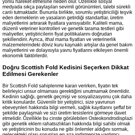
yönlü hareket etmesine neden olur. Özellikle sosyal
medyada sıkça paylaşılan sevimli görünümleri, talebi sürekli
canlı tutmaktadır. Bununla birlikte, sorumlu yetiştiriciliği teşvik
eden derneklerin ve yasaların getirdiği standartlar, üretim
maliyetlerini artırarak fiyatlara yansıyabilir. Kaliteli mama,
düzenli veteriner kontrolleri ve genetik tarama testleri gibi
maliyetler, yetiştiricilerin fiyat politikalarını doğrudan
şekillendirir. Ayrıca, ithal mama fiyatları ve veterinerlik
malzemelerindeki döviz kuru kaynaklı artışlar da genel bakım
maliyetlerini ve dolayısıyla yavru fiyatlarını etkileyen önemli
ekonomik faktörlerdir.
Doğru Scottish Fold Kedisini Seçerken Dikkat
Edilmesi Gerekenler
Bir Scottish Fold sahiplenme kararı verirken, fiyatın tek
belirleyici unsur olmaması gerektiğini unutmamak önemlidir.
Kedinin sağlığı, genetik geçmişi ve sosyalizasyonu çok daha
kritik konulardır. Güvenilir bir yetiştirici, size yavrunun
ebeveynleri hakkında bilgi vermeli, sağlık kayıtlarını şeffaf bir
şekilde paylaşmalı ve sizi üretim tesislerini görmeye davet
etmelidir. Özellikle bu cinste görülebilen Osteokondrodisplazi
gibi genetik eklem rahatsızlıkları hakkında bilgi sahibi olmak
ve yetiştiricinin bu konuda ne gibi önlemler aldığını sormak,
gelecekteki olası sorunları en aza indirmenize yardımcı