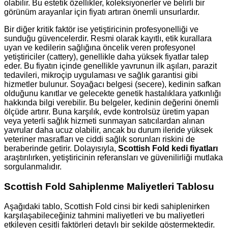
olabilir. Bu estetik özellikler, koleksiyonerler ve belirli bir
görünüm arayanlar için fiyatı artıran önemli unsurlardır.
Bir diğer kritik faktör ise yetiştiricinin profesyonelliği ve
sunduğu güvencelerdir. Resmi olarak kayıtlı, etik kurallara
uyan ve kedilerin sağlığına öncelik veren profesyonel
yetiştiriciler (cattery), genellikle daha yüksek fiyatlar talep
eder. Bu fiyatın içinde genellikle yavrunun ilk aşıları, parazit
tedavileri, mikroçip uygulaması ve sağlık garantisi gibi
hizmetler bulunur. Soyağacı belgesi (secere), kedinin safkan
olduğunu kanıtlar ve gelecekte genetik hastalıklara yatkınlığı
hakkında bilgi verebilir. Bu belgeler, kedinin değerini önemli
ölçüde artırır. Buna karşılık, evde kontrolsüz üretim yapan
veya yeterli sağlık hizmeti sunmayan satıcılardan alınan
yavrular daha ucuz olabilir, ancak bu durum ileride yüksek
veteriner masrafları ve ciddi sağlık sorunları riskini de
beraberinde getirir. Dolayısıyla,
Scottish Fold kedi fiyatları
araştırılırken, yetiştiricinin referansları ve güvenilirliği mutlaka
sorgulanmalıdır.
Scottish Fold Sahiplenme Maliyetleri Tablosu
Aşağıdaki tablo, Scottish Fold cinsi bir kedi sahiplenirken
karşılaşabileceğiniz tahmini maliyetleri ve bu maliyetleri
etkileyen çeşitli faktörleri detaylı bir şekilde göstermektedir.