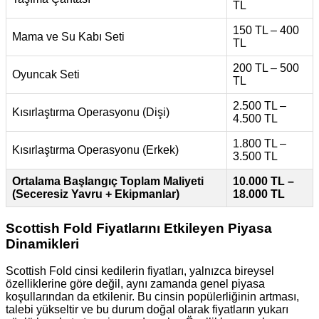
TL
150 TL – 400
Mama ve Su Kabı Seti
TL
200 TL – 500
Oyuncak Seti
TL
2.500 TL –
Kısırlaştırma Operasyonu (Dişi)
4.500 TL
1.800 TL –
Kısırlaştırma Operasyonu (Erkek)
3.500 TL
Ortalama Başlangıç Toplam Maliyeti
10.000 TL –
(Seceresiz Yavru + Ekipmanlar)
18.000 TL
Scottish Fold Fiyatlarını Etkileyen Piyasa
Dinamikleri
Scottish Fold cinsi kedilerin fiyatları, yalnızca bireysel
özelliklerine göre değil, aynı zamanda genel piyasa
koşullarından da etkilenir. Bu cinsin popülerliğinin artması,
talebi yükseltir ve bu durum doğal olarak fiyatların yukarı