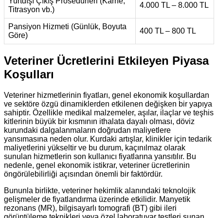
Yurtdışı Çıkış Prosedürleri (Karne,
4.000 TL – 8.000 TL
Titrasyon vb.)
Pansiyon Hizmeti (Günlük, Boyuta
400 TL – 800 TL
Göre)
Veteriner Ücretlerini Etkileyen Piyasa
Koşulları
Veteriner hizmetlerinin fiyatları, genel ekonomik koşullardan
ve sektöre özgü dinamiklerden etkilenen değişken bir yapıya
sahiptir. Özellikle medikal malzemeler, aşılar, ilaçlar ve teşhis
kitlerinin büyük bir kısmının ithalata dayalı olması, döviz
kurundaki dalgalanmaların doğrudan maliyetlere
yansımasına neden olur. Kurdaki artışlar, klinikler için tedarik
maliyetlerini yükseltir ve bu durum, kaçınılmaz olarak
sunulan hizmetlerin son kullanıcı fiyatlarına yansıtılır. Bu
nedenle, genel ekonomik istikrar, veteriner ücretlerinin
öngörülebilirliği açısından önemli bir faktördür.
Bununla birlikte, veteriner hekimlik alanındaki teknolojik
gelişmeler de fiyatlandırma üzerinde etkilidir. Manyetik
rezonans (MR), bilgisayarlı tomografi (BT) gibi ileri
görüntüleme teknikleri veya özel laboratuvar testleri sunan