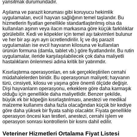
yansıtmak durumundadır.
Aşılama ve parazit koruması gibi koruyucu hekimlik
uygulamaları, evcil hayvan sağlığının temel taşlarıdır. Bu
hizmetlerin fiyatları genellikle standartlaştırılmış olsa da
kullanılan aşının veya ilacın markasına göre küçük farklılıklar
görülebilir. Kedi ve köpekler için temel aşı takvimleri bulunur
ve her bir aşı ayrı ayrı ücretlendirilir. İç ve dış parazit
uygulamaları ise evcil hayvanın kilosuna ve kullanılan
ürünün formuna (damla, tablet vb.) göre fiyatlandırılır. Bu rutin
uygulamalar, ileride karşılaşılabilecek çok daha maliyetli
hastalıkların önlenmesi adına kritik bir yatırımdır.
Kısırlaştırma operasyonları, en sık gerçekleştirilen cerrahi
müdahalelerden biridir. Bu operasyonun maliyeti; hayvanın
türü, cinsiyeti, kilosu ve yaşına göre önemli ölçüde değişir.
Dişi hayvanların operasyonu, erkeklere göre daha karmaşık
olduğu için genellikle daha maliyetlidir. Benzer şekilde,
büyük ırk bir köpeğin kısırlaştırılması, anestezi ve medikal
malzeme kullanımı daha fazla olacağından küçük bir kediye
göre daha yüksek bir fiyata sahip olacaktır. Fiyata genellikle
operasyon öncesi kan testleri, anestezi, cerrahi işlem ve
operasyon sonrası kontrollerin bir kısmı dahil edilir.
Veteriner Hizmetleri Ortalama Fiyat Listesi