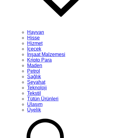
Hayvan
Hisse
Hizmet
İçecek
İnşaat Malzemesi
Kripto Para
Maden
Petrol
Sağlık
Seyahat
Teknoloji
Tekstil
Tütün Ürünleri
Ulaşım
Üyelik