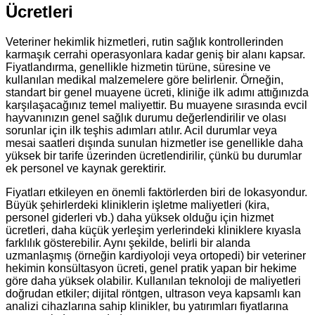
Ücretleri
Veteriner hekimlik hizmetleri, rutin sağlık kontrollerinden
karmaşık cerrahi operasyonlara kadar geniş bir alanı kapsar.
Fiyatlandırma, genellikle hizmetin türüne, süresine ve
kullanılan medikal malzemelere göre belirlenir. Örneğin,
standart bir genel muayene ücreti, kliniğe ilk adımı attığınızda
karşılaşacağınız temel maliyettir. Bu muayene sırasında evcil
hayvanınızın genel sağlık durumu değerlendirilir ve olası
sorunlar için ilk teşhis adımları atılır. Acil durumlar veya
mesai saatleri dışında sunulan hizmetler ise genellikle daha
yüksek bir tarife üzerinden ücretlendirilir, çünkü bu durumlar
ek personel ve kaynak gerektirir.
Fiyatları etkileyen en önemli faktörlerden biri de lokasyondur.
Büyük şehirlerdeki kliniklerin işletme maliyetleri (kira,
personel giderleri vb.) daha yüksek olduğu için hizmet
ücretleri, daha küçük yerleşim yerlerindeki kliniklere kıyasla
farklılık gösterebilir. Aynı şekilde, belirli bir alanda
uzmanlaşmış (örneğin kardiyoloji veya ortopedi) bir veteriner
hekimin konsültasyon ücreti, genel pratik yapan bir hekime
göre daha yüksek olabilir. Kullanılan teknoloji de maliyetleri
doğrudan etkiler; dijital röntgen, ultrason veya kapsamlı kan
analizi cihazlarına sahip klinikler, bu yatırımları fiyatlarına