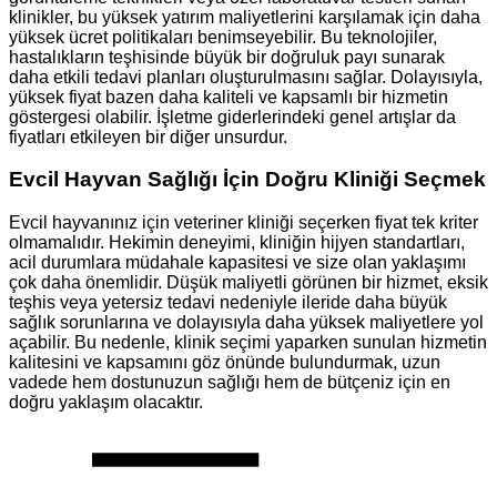
klinikler, bu yüksek yatırım maliyetlerini karşılamak için daha
yüksek ücret politikaları benimseyebilir. Bu teknolojiler,
hastalıkların teşhisinde büyük bir doğruluk payı sunarak
daha etkili tedavi planları oluşturulmasını sağlar. Dolayısıyla,
yüksek fiyat bazen daha kaliteli ve kapsamlı bir hizmetin
göstergesi olabilir. İşletme giderlerindeki genel artışlar da
fiyatları etkileyen bir diğer unsurdur.
Evcil Hayvan Sağlığı İçin Doğru Kliniği Seçmek
Evcil hayvanınız için veteriner kliniği seçerken fiyat tek kriter
olmamalıdır. Hekimin deneyimi, kliniğin hijyen standartları,
acil durumlara müdahale kapasitesi ve size olan yaklaşımı
çok daha önemlidir. Düşük maliyetli görünen bir hizmet, eksik
teşhis veya yetersiz tedavi nedeniyle ileride daha büyük
sağlık sorunlarına ve dolayısıyla daha yüksek maliyetlere yol
açabilir. Bu nedenle, klinik seçimi yaparken sunulan hizmetin
kalitesini ve kapsamını göz önünde bulundurmak, uzun
vadede hem dostunuzun sağlığı hem de bütçeniz için en
doğru yaklaşım olacaktır.