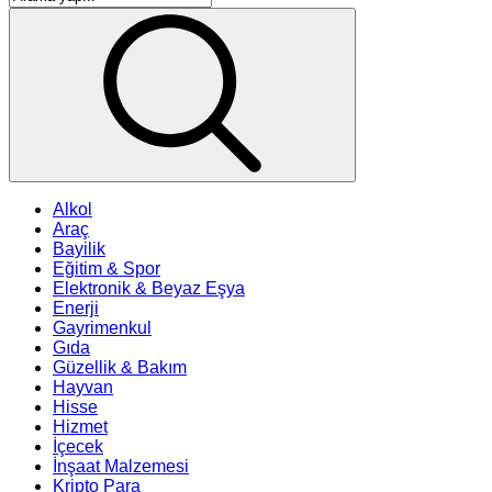
Alkol
Araç
Bayilik
Eğitim & Spor
Elektronik & Beyaz Eşya
Enerji
Gayrimenkul
Gıda
Güzellik & Bakım
Hayvan
Hisse
Hizmet
İçecek
İnşaat Malzemesi
Kripto Para