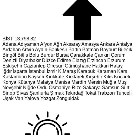
BİST
13.798,82
Adana
Adıyaman
Afyon
Ağrı
Aksaray
Amasya
Ankara
Antalya
Ardahan
Artvin
Aydın
Balıkesir
Bartın
Batman
Bayburt
Bilecik
Bingöl
Bitlis
Bolu
Burdur
Bursa
Çanakkale
Çankırı
Çorum
Denizli
Diyarbakır
Düzce
Edirne
Elazığ
Erzincan
Erzurum
Eskişehir
Gaziantep
Giresun
Gümüşhane
Hakkari
Hatay
Iğdır
Isparta
İstanbul
İzmir
K.Maraş
Karabük
Karaman
Kars
Kastamonu
Kayseri
Kırıkkale
Kırklareli
Kırşehir
Kilis
Kocaeli
Konya
Kütahya
Malatya
Manisa
Mardin
Mersin
Muğla
Muş
Nevşehir
Niğde
Ordu
Osmaniye
Rize
Sakarya
Samsun
Siirt
Sinop
Sivas
Şanlıurfa
Şırnak
Tekirdağ
Tokat
Trabzon
Tunceli
Uşak
Van
Yalova
Yozgat
Zonguldak