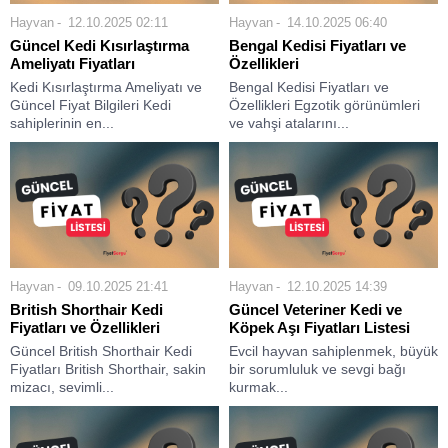
Hayvan
12.10.2025 02:11
Hayvan
14.10.2025 06:40
Güncel Kedi Kısırlaştırma
Bengal Kedisi Fiyatları ve
Ameliyatı Fiyatları
Özellikleri
Kedi Kısırlaştırma Ameliyatı ve
Bengal Kedisi Fiyatları ve
Güncel Fiyat Bilgileri Kedi
Özellikleri Egzotik görünümleri
sahiplerinin en...
ve vahşi atalarını...
Hayvan
09.10.2025 21:41
Hayvan
12.10.2025 14:39
British Shorthair Kedi
Güncel Veteriner Kedi ve
Fiyatları ve Özellikleri
Köpek Aşı Fiyatları Listesi
Güncel British Shorthair Kedi
Evcil hayvan sahiplenmek, büyük
Fiyatları British Shorthair, sakin
bir sorumluluk ve sevgi bağı
mizacı, sevimli...
kurmak...