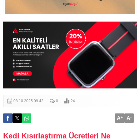
08.10.2025 09:42
0
24
A
+
A
-
Kedi Kısırlaştırma Ücretleri Ne