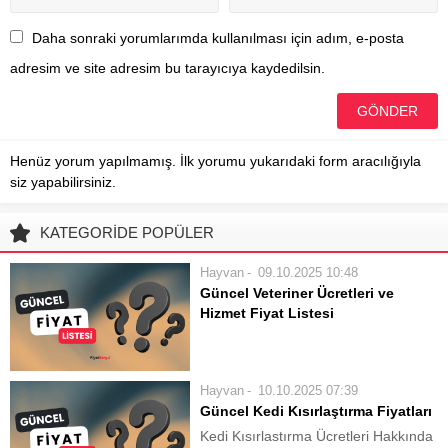
Daha sonraki yorumlarımda kullanılması için adım, e-posta
adresim ve site adresim bu tarayıcıya kaydedilsin.
Henüz yorum yapılmamış. İlk yorumu yukarıdaki form aracılığıyla
siz yapabilirsiniz.
KATEGORİDE POPÜLER
Hayvan
09.10.2025 10:48
Güncel Veteriner Ücretleri ve
Hizmet Fiyat Listesi
Evcil Hayvan Sağlığı İçin Veteriner
Masrafları Evcil hayvan sahiplerinin
en çok merak ettiği konulardan biri,
Hayvan
10.10.2025 07:39
veteriner hizmetleri için ödenmesi
Güncel Kedi Kısırlaştırma Fiyatları
gereken ücretlerdir. Kedi ve
Kedi Kısırlaştırma Ücretleri Hakkında
köpeklerin rutin sağlık kontrolleri,