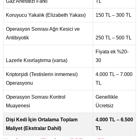
Gaz Anestezi Farkı
TL
Koruyucu Yakalık (Elizabeth Yakası)
150 TL – 300 TL
Operasyon Sonrası Ağrı Kesici ve
Antibiyotik
250 TL – 500 TL
Fiyata ek %20-
Lazerle Kısırlaştırma (varsa)
30
Kriptorşidi (Testislerin inmemesi)
4.000 TL – 7.000
Operasyonu
TL
Operasyon Sonrası Kontrol
Genellikle
Muayenesi
Ücretsiz
Dişi Kedi İçin Ortalama Toplam
4.000 TL – 6.500
Maliyet (Ekstralar Dahil)
TL